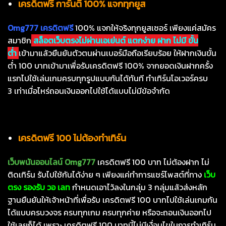
เครดิตฟรี การันตี 100% แจกทุกยูส
Omg777
เครดิตฟรี
100% แจกให้จริงทุกยูสเซอร์ เพียงแค่สมัคร
สมาชิก
สล็อต
เว็บตรงไม่ผ่านเอเย่นต์ แตกง่าย ฝาก ไม่มี ขั้น
ต่ำ
เข้ามาแล้วยืนยันตัวตนผ่านเบอร์มือถือเรียบร้อย ให้ฝากเงินขั้น
ต่ำ 100 บาทเข้ามาเพื่อรับเครดิตฟรี 100% จากยอดเงินฝากครั้ง
แรกไปใช้เล่นเกมครบทุกรูปแบบกันได้ทันที ทำเทิร์นโอเวอร์ครบ
3 เท่าเมื่อไหร่ถอนเงินออกไปใช้ได้แบบไม่มีข้อจำกัด
เครดิตฟรี 100 ไม่ต้องทำเทิร์น
เว็บพนันออนไลน์
Omg777
เครดิตฟรี 100 บาท ไม่ต้องฝาก ไม่
ติดเทิร์น รับไปใช้กันได้ง่าย ๆ เพียงแค่ทำการแชร์โพสต์ที่ทาง
เว็บ
ตรง รองรับ วอ เลท
กำหนดเอาไว้ลงในกลุ่ม 3 กลุ่มแล้วส่งหลัก
ฐานยืนยันให้เจ้าหน้าที่เพื่อรับ เครดิตฟรี 100 บาทไปใช้เล่นเกมกัน
ได้แบบครบวงจร ครบทุกเกม ครบทุกค่าย หรือจะถอนเงินออกไป
ใช้เลยก็ได้ เพราะ เครดิตฟรี 100 บาทนี้ไม่มีเงื่อนไขในการทำเทิร์น