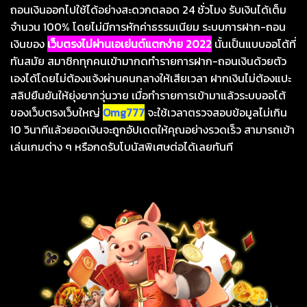
ถอนเงินออกไปใช้ได้อย่างสะดวกตลอด 24 ชั่วโมง รับเงินได้เต็ม
จำนวน 100% โดยไม่มีการหักค่าธรรมเนียม ระบบการฝาก-ถอน
เงินของ
เว็บตรงไม่ผ่านเอเย่นต์แตกง่าย
2022
นั้นเป็นแบบออโต้ที่
ทันสมัย สมาชิกทุกคนเข้ามากดทำรายการฝาก-ถอนเงินด้วยตัว
เองได้โดยไม่ต้องแจ้งผ่านคนกลางให้เสียเวลา ฝากเงินไม่ต้องแปะ
สลิปยืนยันให้ยุ่งยากวุ่นวาย เมื่อทำรายการเข้ามาแล้วระบบออโต้
ของเว็บตรงเว็บใหญ่
Omg777
จะใช้เวลาตรวจสอบข้อมูลไม่เกิน
10 วินาทีแล้วยอดเงินจะถูกอัปเดตให้คุณอย่างรวดเร็ว สามารถเข้า
เล่นเกมต่าง ๆ หรือกดรับโบนัสพิเศษต่อได้เลยทันที