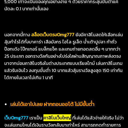
5,000 เท่าจะเป็นของคุณอย่างง่าย ๆ ด้วยราคากระสุนขั้นต่ำแค่
นัดละ 0.1 บาทเท่านั้นเอง
นอกจากนี้ทาง
สล็อตเว็บตรง
Omg777
ยังมีคาสิโนสดให้เลือกเล่น
ลุ้นกำไรได้ทั้งบาคาร่า เสือมังกร ไฮโล รูเล็ต น้ำเต้าปูปลา กำถั่ว
ป๊อกเด้ง โป๊กเกอร์ แบล็กแจ็ค และเกมถ่ายทอดสดอื่น ๆ มากกว่า
25 ประเภท ออกรางวัลกันอย่างโปร่งใสผ่านสัญญาณภาพส่งตรง
มาจากบ่อนคาสิโนจริงในต่างประเทศแบบเรียลไทม์ เล่นคาสิโนเกม
แล้วรับเงินไว ลงทุนขั้นต่ำ 10 บาทแล้วลุ้นรางวัลสูงสุด 150 เท่ากัน
ได้ภายในเวลาไม่เกิน 1 นาที
เล่นได้เอาไปเลย ฝากถอนออโต้ ไม่มีขั้นต่ำ
เว็บ
Omg777
เราเป็น
คาสิโนเว็บใหญ่
ที่เล่นได้แล้วจ่ายให้จริง ไม่ว่า
จะเล่นเกมไหนได้เงินรางวัลกลับมาเท่าไหร่ สามารถกดทำรายการ