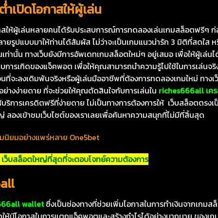
ต่ำเปิดโอกาสให้ผู้เล่น
อกาสให้ผู้เล่นหลายคนได้รับประสบการณ์การทดลองเล่นเกมสล็อตฟรีๆ ก่อ
ยรูปแบบมาให้ท่านได้สัมผัส ไม่ว่าจะเป็นเกมแนวน่ารัก 3 มิติที่สดใส 
ท่านั้น ทางเว็บยังมีการอัพเดทเกมสล็อตใหม่ๆ อยู่เสมอ เพื่อให้ผู้เล่นได
แบบการเกิดของแจ็คพอต เพื่อให้คุณสามารถนำความรู้ไปใช้ในการเล่นจริง
่อนที่จะลงเดิมพันจริงหรือผู้เล่นมืออาชีพที่ต้องการทดลองเกมใหม่ ทางเว็
อย่างง่ายดาย ที่จะช่วยให้คุณตัดสินใจกับการเล่นใน
riches666all
เคร
ารเครดิตฟรีที่ง่ายดาย ไม่เป็นทางการต้องการให้ เว็บสล็อตตรงเป็
หญ่ ลองเข้าชมเว็บไซต์ของเราเลยเพื่อค้นหาความสนุกที่ไม่มีที่สิ้นสุด
เว็บสล็อตใหญ่ที่สุดที่จะตอบโจทย์ความต้องการ
all
666all wallet
ซึ่งเป็นช่องทางที่ช่วยเพิ่มโอกาสในการทำเงินจากเกมสล
ต ทำให้มีโอกาสในการแตกแจ็คพอตและสร้างกำไรได้อย่างมากมาย ของเก