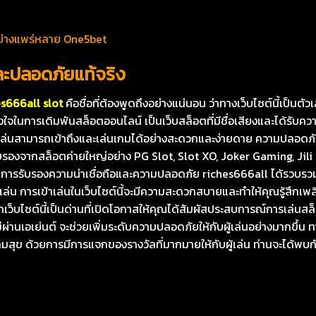
อและปลอดภัยแท้จริง
es666all slot
คือชื่อที่ต้องพูดถึงอย่างแน่นอน ว่าทางเว็บไซต์นี้เป็นตัวเล
ในการเดิมพันสล็อตออนไลน์ เป็นเว็บสล็อตที่มีชื่อเสียงและได้รับความ
้ผู้เล่นสามารถเข้าถึงและเล่นเกมได้อย่างสะดวกและง่ายดาย ความปลอดภัย
รับรองจากสล็อตค่ายใหญ่อย่าง PG Slot, Slot XO, Joker Gaming, Jili 
็นการรับรองความน่าเชื่อถือและความปลอดภัย riches666all ได้รวบร
่น การเข้าเล่นในเว็บไซต์นี้จะมีความสะดวกสบายและทำให้คุณรู้สึกเพ
กเว็บไซต์นี้เป็นด่านที่เปิดโอกาสให้คุณได้สัมผัสประสบการณ์การเล่นสล
่ผ่านเอเย่นต์ จะช่วยเพิ่มระดับความปลอดภัยให้กับผู้เล่นอย่างมากขึ้น ท
วามสุข ด้วยการมีการแจกของรางวัลที่มากมายให้กับผู้เล่น ท่านจะได้พบ