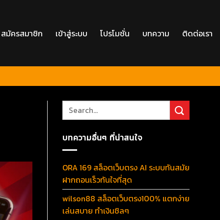
สมัครสมาชิก
เข้าสู่ระบบ
โปรโมชั่น
บทความ
ติดต่อเรา
บทความอื่นๆ ที่น่าสนใจ
ORA 169 สล็อตเว็บตรง AI ระบบทันสมัย
ฝากถอนเร็วทันใจที่สุด
wilson88 สล็อตเว็บตรง100% แตกง่าย
เล่นสบาย ทำเงินชิลๆ