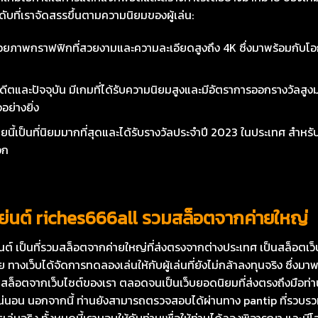
ันดับที่เราจัดสรรขึ้นตามความนิยมของผู้เล่น:
ด้วยภาพกราฟฟิกที่สวยงามและความละเอียดสูงถึง 4K ซึ่งมาพร้อมกับโ
ดีตและปัจจุบัน มีเกมที่ได้รับความนิยมสูงและมีอัตราการออกรางวัลสูง
อย่างยิ่ง
ี้เป็นที่นิยมมากที่สุดและได้รับรางวัลประจำปี 2023 ในประเทศ สำหรับผู
อก
อเย่นต์ riches666all รวมสล็อตจากค่ายใหญ่
่นต์ เป็นที่รวมสล็อตจากค่ายใหญ่ที่ส่งตรงจากต่างประเทศ เป็นสล็อตเว็
างเว็บได้จัดการทดลองเล่นให้กับผู้เล่นที่ยังไม่กล้าลงทุนจริง ซึ่งมา
มสล็อตจากเว็บไซต์ของเรา ตลอดจนเป็นเว็บยอดนิยมที่ส่งตรงถึงมือท่า
ังแน่นอน นอกจากนี้ ท่านยังสามารถตรวจสอบได้ผ่านทาง pantip ที่รวบร