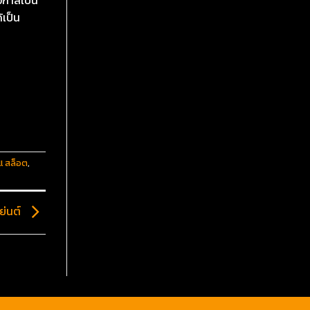
โอกาสเป็น
้เป็น
l สล็อต
,
ย่นต์