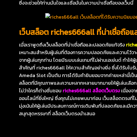
ซึ่งจะช่วยให้ท่านมั่นใจและเชื่อมั่นในความน่าเชื่อถือของเว็บนี้
เว็บสล็อต riches666all ที่น่าเชื่อถื
เมื่อเราพูดถึงเว็บสล็อตที่น่าเชื่อถือและปลอดภัยแท้จริง
rich
เหมาะสมสำหรับผู้เล่นที่ต้องการความปลอดภัยและความไว้วางใจ
จากผู้เล่นทุกท่าน โดยมีระบบเล่นเกมที่ไม่ผ่านเอเย่นต์ ทำให
สำคัญที่ riches666all ให้ความสำคัญอย่างยิ่ง ซึ่งได้รับใบ
Ameda Slot เป็นต้น การได้รับคำยินยอมจากค่ายเหล่านี้เป
สล็อตที่มีคุณภาพและความหลากหลายมากมายให้ผู้เล่นเลือกเล
ไม่ว่าใครก็ต่างชื่นชอบ
riches666all สล็อตเว็บตรง
เนื่องจา
ออนไลน์ที่ยิ่งใหญ่ ซึ่งคุณไม่เคยพบมาก่อน เว็บสล็อตตรงที่ไม
มุ่งเน้นให้ผู้เล่นมีประสบการณ์การเดิมพันที่ปลอดภัยและมีค
สนุกสุดหรรษาที่ สล็อตเว็บตรงนำเสนอ