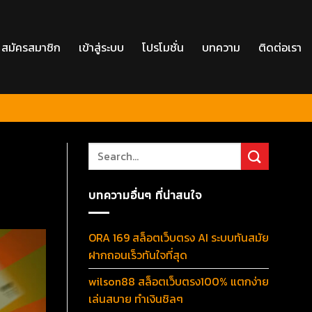
สมัครสมาชิก
เข้าสู่ระบบ
โปรโมชั่น
บทความ
ติดต่อเรา
บทความอื่นๆ ที่น่าสนใจ
ORA 169 สล็อตเว็บตรง AI ระบบทันสมัย
ฝากถอนเร็วทันใจที่สุด
wilson88 สล็อตเว็บตรง100% แตกง่าย
เล่นสบาย ทำเงินชิลๆ