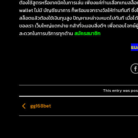
ต้องใช้สูตรหรือเทคนิคในการเล่น เพียงแค่ท่านเลือกเกมสล็อ
wallet ไม่มี บัญชีธนาคาร ก็พร้อมแจกรางวัลให้ท่านทันที ซึ
สล็อตแล้วต้องใช้เงินทุนสูง ปัญหาเหล่าจะหมดไปทันที เมื่อได
ของเรา เว็บใหญ่แตกง่าย กล้าที่จะมอบสิ่งดีๆ เพื่อตอบโจทย
สะดวกในการบริการทุกด้าน
สมัครสมาชิก
แน
This entry was pos
gg168bet