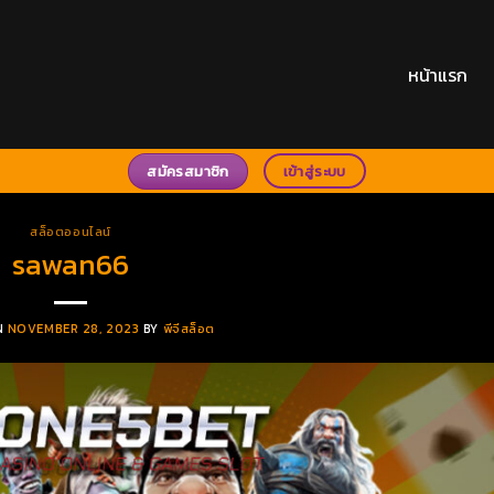
หน้าแรก
สมัครสมาชิก
เข้าสู่ระบบ
สล็อตออนไลน์
sawan66
N
NOVEMBER 28, 2023
BY
พีจีสล็อต