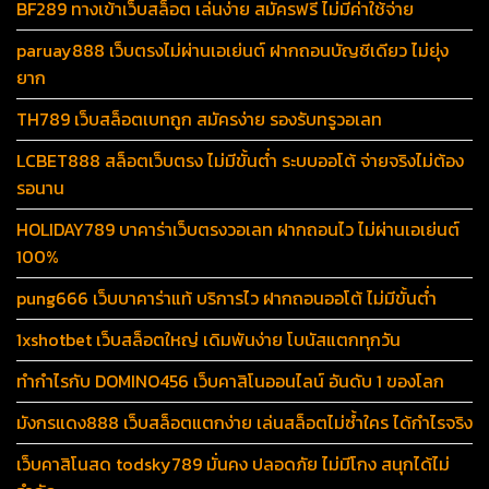
BF289 ทางเข้าเว็บสล็อต เล่นง่าย สมัครฟรี ไม่มีค่าใช้จ่าย
paruay888 เว็บตรงไม่ผ่านเอเย่นต์ ฝากถอนบัญชีเดียว ไม่ยุ่ง
ยาก
TH789 เว็บสล็อตเบทถูก สมัครง่าย รองรับทรูวอเลท
LCBET888 สล็อตเว็บตรง ไม่มีขั้นต่ำ ระบบออโต้ จ่ายจริงไม่ต้อง
รอนาน
HOLIDAY789 บาคาร่าเว็บตรงวอเลท ฝากถอนไว ไม่ผ่านเอเย่นต์
100%
pung666 เว็บบาคาร่าแท้ บริการไว ฝากถอนออโต้ ไม่มีขั้นต่ำ
1xshotbet เว็บสล็อตใหญ่ เดิมพันง่าย โบนัสแตกทุกวัน
ทำกำไรกับ DOMINO456 เว็บคาสิโนออนไลน์ อันดับ 1 ของโลก
มังกรแดง888 เว็บสล็อตแตกง่าย เล่นสล็อตไม่ซ้ำใคร ได้กำไรจริง
เว็บคาสิโนสด todsky789 มั่นคง ปลอดภัย ไม่มีโกง สนุกได้ไม่