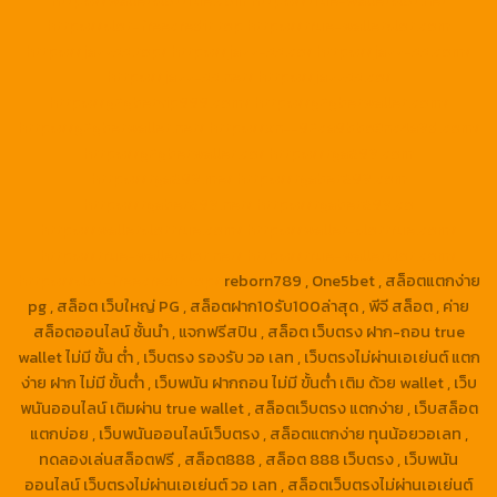
https://slot-freecredit.top
https://true-walletslot.com
https://jazz55.top/
https://jazz-55.co/
https://jazz-55.com/
https://jazz-55.net/
https://jazz55.co/
https://g2gbetvip888.com/
https://g2gbetwallet.com/
https://g2gbetwallet.net/
https://xn--82ca8bbo3nc4a9d.com/
https://g2gbetwallet.co/
https://tga689.com
https://tga689.me/
https://tgabet689.com
https://tgabet689.net/
https://tgabet689.co
https://walletslottrue.com/
https://wallet-slottrue.com/
https://true-walletslot.net/
https://true-walletslot.com/
https://slot-freecredit.top/
reborn789 , One5bet , สล็อตแตกง่าย
pg , สล็อต เว็บใหญ่ PG , สล็อตฝาก10รับ100ล่าสุด , พีจี สล็อต , ค่าย
สล็อตออนไลน์ ชั้นนำ , แจกฟรีสปิน , สล็อต เว็บตรง ฝาก-ถอน true
wallet ไม่มี ขั้น ต่ํา , เว็บตรง รองรับ วอ เลท , เว็บตรงไม่ผ่านเอเย่นต์ แตก
ง่าย ฝาก ไม่มี ขั้นต่ำ , เว็บพนัน ฝากถอน ไม่มี ขั้นต่ำ เติม ด้วย wallet , เว็บ
พนันออนไลน์ เติมผ่าน true wallet , สล็อตเว็บตรง แตกง่าย , เว็บสล็อต
แตกบ่อย , เว็บพนันออนไลน์เว็บตรง , สล็อตแตกง่าย ทุนน้อยวอเลท ,
ทดลองเล่นสล็อตฟรี , สล็อต888 , สล็อต 888 เว็บตรง , เว็บพนัน
ออนไลน์ เว็บตรงไม่ผ่านเอเย่นต์ วอ เลท , สล็อตเว็บตรงไม่ผ่านเอเย่นต์