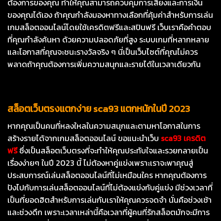
ต้องการของคุณ ทำให้คุณสามารถควบคุมการเสี่ยงและการเงิน
ของคุณได้เอง ถ้าคุณกำลังมองหาทางเลือกที่คุ้มค่าสำหรับการเล่น
เกมสล็อตออนไลน์โดยใช้เครดิตฟรีและสปินฟรี เว็บเราคือคำตอบ
ที่คุณกำลังค้นหา ด้วยความปลอดภัยที่สูง ระบบเกมที่หลากหลาย
และโอกาสที่คุณจะชนะรางวัลจริง ๆ นี่เป็นเว็บไซต์ที่คุณไม่ควร
พลาดถ้าคุณต้องการเพิ่มความสนุกและรายได้ในเวลาเดียวกัน
สล็อตเว็บตรงแตกง่าย sca93 แตกหนักในปี 2023
หากคุณเป็นคนที่หลงใหลในความสนุกและตามหาโอกาสในการ
สร้างรายได้จากเกมสล็อตออนไลน์ ขอแนะนำเว็บ
sca93
เครดิต
ฟรี
ซึ่งเป็นสล็อตเว็บตรงที่จะทำให้คุณประทับใจและรวยกลายเป็น
เรื่องง่ายๆ ในปี 2023 นี้ ไม่ต้องหาคู่แข่งเพราะเราจะพาคุณสู่
ประสบการณ์เล่นสล็อตออนไลน์ที่ไม่เหมือนใคร หากคุณต้องการ
ปังไปกับการเล่นสล็อตออนไลน์ที่ไม่ต้องแข่งกับคู่แข่ง มีช่วงเวลาที่
เป็นที่ยอดฮิตสำหรับการเล่นกับเราให้คุณควรจดจำ นั่นคือช่วงเช้า
และช่วงดึก เพราะเวลาเหล่านี้คือเวลาที่ผู้คนที่รักสล็อตมักจะมีการ