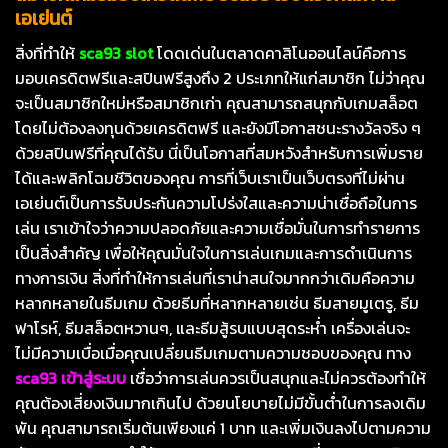
เอเย่นต์
สิ่งที่ทำให้
sca93 slot
โดดเด่นในตลาดคาสิโนออนไลน์คือการ
มอบเครดิตฟรีและสปินฟรีสูงถึง 2 ประเภทให้แก่สมาชิก ไม่ว่าคุณ
จะเป็นสมาชิกใหม่หรือสมาชิกเก่า คุณสามารถสนุกกับเกมสล็อต
โดยไม่ต้องลงทุนด้วยเครดิตฟรี และยังมีโอกาสชนะรางวัลจริง ๆ
ด้วยสปินฟรีที่คุณได้รับ นี่เป็นโอกาสที่สมหวังสำหรับการเพิ่มราย
ได้และพลิกโฉมชีวิตของคุณ การที่เว็บเราเป็นเว็บตรงที่ไม่ผ่าน
เอเย่นต์เป็นการรับประกันความโปร่งใสและความน่าเชื่อถือในการ
เล่น เราเข้าใจว่าความปลอดภัยและความเชื่อมั่นในการทำรายการ
เป็นสิ่งสำคัญ เพื่อให้คุณมั่นใจในการเล่นเกมและการดำเนินการ
ทางการเงิน สิ่งที่ทำให้การเล่นที่เราน่าสนใจมากกว่าเดิมคือความ
หลากหลายในธีมเกม ด้วยธีมที่หลากหลายเช่น ธีมสายมูเตรู, ธีม
ฟาโรห์, ธีมสล็อตหวานๆ, และธีมสู้รบแบบสุดระห่ำ เครื่องเล่นจะ
ไม่มีความเบื่อเมื่อคุณเปลี่ยนธีมเกมตามความชอบของคุณ ทาง
sca93
เข้าสู่ระบบ
เชื่อว่าการเล่นควรเป็นสนุกและไม่ควรต้องทำให้
คุณต้องเสี่ยงเงินมากเกินไป ด้วยนโยบายไม่มีขั้นต่ำในการลงเดิม
พัน คุณสามารถเริ่มต้นเพียงแค่ 1 บาท และเพิ่มเงินลงไปตามความ