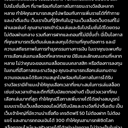
โปรโมชั่นอื่นๆ ที่มาพร้อมกับโอกาสในการชนะรางวัลอันหลาก
หลาย ทำให้คุณสามารถสนุกไปพร้อมกับการเพิ่มรายได้ที่ท้าทาย
และน่าตื่นเต้น เว็บเราเป็นที่รู้จักกันในฐานะเว็บสล็อตเว็บตรงที่ไม่
ผ่านเอเย่นต์ คุณสามารถเข้าร่วมเล่นและรับโปรโมชั่นได้โดยตรง
ไม่ต้องผ่านกลาง รวมถึงการฝากและถอนที่ไม่มีขั้นต่ำ นี่เป็นโอกาส
ที่คุณสามารถเริ่มต้นเล่นและลงทุนได้ตามที่คุณต้องการ และมี
ความเสถียรภาพในการทำธุรกรรมทางการเงิน ในเราคุณจะพบกับ
การเลือกเล่นเกมสล็อตที่หลากหลาย มีธีมและลักษณะเกมที่หลาก
หลาย ไม่ว่าคุณจะชอบเกมสล็อตแบบคลาสสิก หรือต้องการลงทุน
ในเกมที่มีโอกาสชนะรางวัลสูง คุณจะสามารถเลือกเล่นเกมตาม
ความชอบและได้รับความสนุกไปพร้อมกับโอกาสในการได้รับ
รางวัลเรามีคำแนะนำให้คุณเลือกเวลาที่เหมาะสมในการเล่นสล็อต
เช่นช่วงเวลาเช้าและดึกที่มีโบนัสแตกอย่างดี เป็นช่วงเวลาที่คน
เลือกเล่นมากที่สุด ทำให้คุณมีโอกาสเพิ่มรายได้ได้อย่างสมบูรณ์
แบบเราเป็นเว็บสล็อตออนไลน์ที่มีโบนัสและรางวัลที่น่าตื่นเต้น เป็น
เว็บเจ้าใหญ่ที่มีความน่าเชื่อถือ เครดิตฟรี 50 ไม่ต้องฝาก ไม่ต้อง
แชร์ และสามารถถอนเงินได้ 300 ทำให้คุณสามารถพิชิตโลก
สล็อตออนไลน์และสร้างรายได้ได้อย่างง่ายดาย ไม่ว่าจะเป็นในช่วง