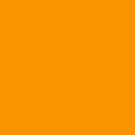
https://pg15k.co
https://pg15k.net
https://pgbet15k.com
https://pg15k.bet
https://pg15k.me
https://pg15k.xyz
https://pg15k.co
https://tga1168.com/
https://tgabet.xyz/
http://tga789.com/
https://tga1168.net/
https://tga1168.top/
https://tga1168.life/
https://678xbet.net/
https://678xbet.co
https://ans-allstars.com/
https://rico168.net/
https://rico168.com/
https://one5bet.net/
https://one5bet.co/
https://tga199.com/
https://reborn789.net/
https://true-
walletslot.net
https://reborn789.me/
https://jazz55.net/
https://walletslottrue.com
https://true-walletslot.net
https://slot-freecredit.top
https://true-walletslot.com
https://jazz55.top/
https://jazz-55.co/
https://jazz-55.com/
https://jazz-55.net/
https://jazz55.co/
https://g2gbetvip888.com/
https://g2gbetwallet.com/
https://g2gbetwallet.net/
https://xn--82ca8bbo3nc4a9d.com/
https://g2gbetwallet.co/
https://tga689.com
https://tga689.me/
https://tgabet689.com
https://tgabet689.net/
https://tgabet689.co
https://walletslottrue.com/
https://wallet-slottrue.com/
https://true-walletslot.net/
https://true-walletslot.com/