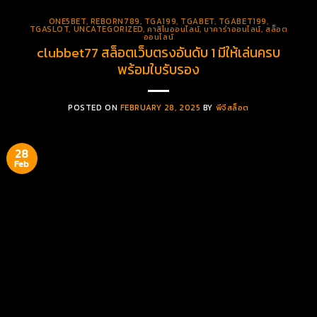
ONE5BET
,
REBORN789
,
TGA199
,
TGABET
,
TGABET199
,
TGASLOT
,
UNCATEGORIZED
,
คาสิโนออนไลน์
,
บาคาร่าออนไลน์
,
สล็อต
ออนไลน์
clubbet77 สล็อตเว็บตรงอันดับ 1 มีให้เล่นครบ
พร้อมใบรับรอง
POSTED ON
FEBRUARY 28, 2025
BY
พีจีสล็อต
28
Feb