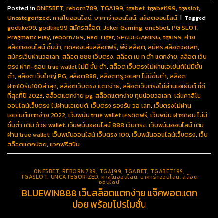
Posted in
ONE5BET
,
reborn789
,
TGA199
,
tgabet
,
tgabet199
,
tgaslot
,
Uncategorized
,
คาสิโนออนไลน์
,
บาคาร่าออนไลน์
,
สล็อตออนไลน์
|
Tagged
godlike99
,
godlike99 สมัครสล็อต
,
Joker Gaming
,
one5bet
,
PG SLOT
,
Pragmatic Play
,
reborn789
,
Red Tiger
,
SPADEGAMING
,
tga199
,
ค่าย
สล็อตออนไลน์ ชั้นนำ
,
ทดลองเล่นสล็อตฟรี
,
พีจี สล็อต
,
สมัคร สล็อตวอเลท
,
สมัครเว็บผ่านวอเลท
,
สล็อต 888 เว็บตรง
,
สล็อต เบ ท ต่ำ แตกง่าย
,
สล็อต เว็บ
ตรง ฝาก-ถอน true wallet ไม่มี ขั้น ต่ํา
,
สล็อต เว็บตรงไม่ผ่านเอเย่นต์ไม่มีขั้น
ต่ำ
,
สล็อต เว็บใหญ่ PG
,
สล็อต888
,
สล็อตทรูวอเลท ไม่มีขั้นต่ำ
,
สล็อต
ฝาก10รับ100ล่าสุด
,
สล็อตเว็บตรง แตกง่าย
,
สล็อตเว็บตรงไม่ผ่านเอเย่นต์ ที่ดี
ที่สุดที่ปี 2023
,
สล็อตแตกง่าย pg
,
สล็อตแตกง่าย ทุนน้อยวอเลท
,
เล่นคาสิโน
ออนไลน์เว็บตรง ไม่ผ่านเอเยนต์
,
เว็บตรง รองรับ วอ เลท
,
เว็บตรงไม่ผ่าน
เอเย่นต์แตกง่าย 2022
,
เว็บพนัน true wallet เครดิตฟรี
,
เว็บพนัน ฝากถอน ไม่มี
ขั้นต่ำ เติม ด้วย wallet
,
เว็บพนันออนไลน์ 888 เว็บตรง
,
เว็บพนันออนไลน์ เติม
ผ่าน true wallet
,
เว็บพนันออนไลน์ เว็บตรง 100
,
เว็บพนันออนไลน์เว็บตรง
,
เว็บ
สล็อตแตกบ่อย
,
แจกฟรีสปิน
ONE5BET
,
REBORN789
,
TGA199
,
TGABET
,
TGABET199
,
TGASLOT
,
UNCATEGORIZED
,
คาสิโนออนไลน์
,
บาคาร่าออนไลน์
,
สล็อต
ออนไลน์
BLUEWIN888 เว็บสล็อตแตกง่าย แจ็คพอตแตก
บ่อย พร้อมโปรโมชั่น