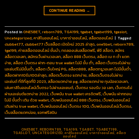
CONTINUE READING
→
Posted in
ONE5BET
,
reborn789
,
TGA199
,
tgabet
,
tgabet199
,
tgaslot
,
Uncategorized
,
คาสิโนออนไลน์
,
บาคาร่าออนไลน์
,
สล็อตออนไลน์
|
Tagged
clubbet77
,
clubbet77 เว็บสล็อต เปิดใหม่ 2025 ล่าสุด
,
one5bet
,
reborn789
,
tga199
,
ค่ายสล็อตออนไลน์ ชั้นนำ
,
ทดลองเล่นสล็อตฟรี
,
พีจี สล็อต
,
สมัคร
สล็อตวอเลท
,
สมัครเว็บผ่านวอเลท
,
สล็อต 888 เว็บตรง
,
สล็อต เบ ท ต่ำ แตก
ง่าย
,
สล็อต เว็บตรง ฝาก-ถอน true wallet ไม่มี ขั้น ต่ํา
,
สล็อต เว็บตรงไม่ผ่าน
เอเย่นต์ไม่มีขั้นต่ำ
,
สล็อต เว็บใหญ่ PG
,
สล็อต888
,
สล็อตทรูวอเลท ไม่มีขั้นต่ำ
,
สล็อตฝาก10รับ100ล่าสุด
,
สล็อตเว็บตรง แตกง่าย
,
สล็อตเว็บตรงไม่ผ่าน
เอเย่นต์ ที่ดีที่สุดที่ปี 2023
,
สล็อตแตกง่าย pg
,
สล็อตแตกง่าย ทุนน้อยวอเลท
,
เล่นคาสิโนออนไลน์เว็บตรง ไม่ผ่านเอเยนต์
,
เว็บตรง รองรับ วอ เลท
,
เว็บตรงไม่
ผ่านเอเย่นต์แตกง่าย 2022
,
เว็บพนัน true wallet เครดิตฟรี
,
เว็บพนัน ฝากถอน
ไม่มี ขั้นต่ำ เติม ด้วย wallet
,
เว็บพนันออนไลน์ 888 เว็บตรง
,
เว็บพนันออนไลน์
เติมผ่าน true wallet
,
เว็บพนันออนไลน์ เว็บตรง 100
,
เว็บพนันออนไลน์เว็บตรง
,
เว็บสล็อตแตกบ่อย
,
แจกฟรีสปิน
ONE5BET
,
REBORN789
,
TGA199
,
TGABET
,
TGABET199
,
TGASLOT
,
UNCATEGORIZED
,
คาสิโนออนไลน์
,
บาคาร่าออนไลน์
,
สล็อต
ออนไลน์