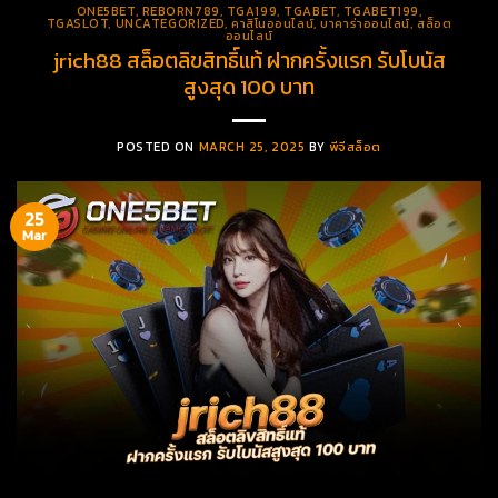
ONE5BET
,
REBORN789
,
TGA199
,
TGABET
,
TGABET199
,
TGASLOT
,
UNCATEGORIZED
,
คาสิโนออนไลน์
,
บาคาร่าออนไลน์
,
สล็อต
ออนไลน์
jrich88 สล็อตลิขสิทธิ์แท้ ฝากครั้งแรก รับโบนัส
สูงสุด 100 บาท
POSTED ON
MARCH 25, 2025
BY
พีจีสล็อต
25
Mar