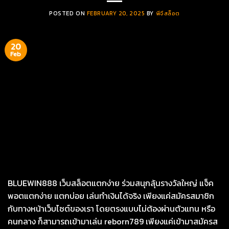
POSTED ON
FEBRUARY 20, 2025
BY
พีจีสล็อต
20
Feb
BLUEWIN888 เว็บสล็อตแตกง่าย ร่วมสนุกลุ้นรางวัลใหญ่ แจ็ค
พอตแตกง่าย แตกบ่อย เล่นทำเงินได้จริง เพียงแค่สมัครสมาชิก
กับทางหน้าเว็บไซต์ของเรา โดยตรงแบบไม่ต้องผ่านตัวแทน หรือ
คนกลาง ก็สามารถเข้ามาเล่น reborn789 เพียงแค่เข้ามาสมัครส