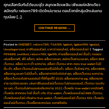
คุณเลือกรับกันได้แบบจุใจ สนุกเพลิดเพลิน เพียงแค่คลิกเดียว
สมัครกับ reborn789 เปิดใหม่มาแรง ตอบโจทย์กลุ่มนักเล่นเกม
ทุนน้อย […]
CONTINUE READING
→
Posted in
ONE5BET
,
reborn789
,
TGA199
,
tgabet
,
tgabet199
,
tgaslot
,
Uncategorized
,
คาสิโนออนไลน์
,
บาคาร่าออนไลน์
,
สล็อตออนไลน์
|
Tagged
FIFA889
,
one5bet
,
reborn789
,
tga199
,
ค่ายสล็อตออนไลน์ ชั้นนำ
,
ทดลอง
เล่นสล็อตฟรี
,
พีจี สล็อต
,
สมัคร สล็อตวอเลท
,
สมัครเว็บผ่านวอเลท
,
สล็อต 888
เว็บตรง
,
สล็อต เบ ท ต่ำ แตกง่าย
,
สล็อต เว็บตรง ฝาก-ถอน true wallet ไม่มี
ขั้น ต่ํา
,
สล็อต เว็บตรงไม่ผ่านเอเย่นต์ไม่มีขั้นต่ำ
,
สล็อต เว็บใหญ่ PG
,
สล็อต888
,
สล็อตทรูวอเลท ไม่มีขั้นต่ำ
,
สล็อตฝาก10รับ100ล่าสุด
,
สล็อตเว็บตรง แตกง่าย
,
สล็อตเว็บตรงไม่ผ่านเอเย่นต์ ที่ดีที่สุดที่ปี 2023
,
สล็อตแตกง่าย pg
,
สล็อตแตก
ง่าย ทุนน้อยวอเลท
,
เล่นคาสิโนออนไลน์เว็บตรง ไม่ผ่านเอเยนต์
,
เว็บตรง รองรับ
วอ เลท
,
เว็บตรงไม่ผ่านเอเย่นต์แตกง่าย 2022
,
เว็บพนัน true wallet เครดิตฟรี
,
เว็บพนัน ฝากถอน ไม่มี ขั้นต่ำ เติม ด้วย wallet
,
เว็บพนันออนไลน์ 888 เว็บตรง
,
เว็บพนันออนไลน์ เติมผ่าน true wallet
,
เว็บพนันออนไลน์ เว็บตรง 100
,
เว็บพนัน
ออนไลน์เว็บตรง
,
เว็บสล็อตแตกบ่อย
,
แจกฟรีสปิน