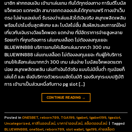
มาชิก ฝากถอนเงิน เข้ามาเล่นเกม กันได้ทุกช่องทาง การันตีโบนัส
แจ็คพอต แตกหนัก สามารถทดลองเล่นได้ทุกเกมฟรี ทางเข้าเว็บ
ตรง ไม่ผ่านเอเย่นต์ รับรองว่าเล่นแล้วได้เงินจริง สนุกเพลิดเพลิน
พร้อมโปรโมชั่นสุดพิเศษ และ โบนัสไม่อั้น สัมผัสประสบการณ์ใหม่
เกี่ยวกับเงินรางวัลแจ็คพอต แตกง่าย ที่มีอัตราการจ่ายสูงหลาย
ร้อยเท่า ที่คุณต้องการ เล่นเกมสล็อต ไม่ต้องลงทุนเยอะ
BLUEWIN888 บริการเกมให้เลือกเล่นมากกว่า 300 เกม
BLUEWIN888 เล่นเกมสล็อต ไม่ต้องลงทุนเยอะ กับผู้ให้บริการ
เกมให้เลือกเล่นมากกว่า 300 เกม เล่นง่าย โบนัสแจ็คพอตแตก
บ่อย สนุกเพลิดเพลิน เล่นทำเงินได้จริง แบบไม่มีขั้นต่ำ ทุนน้อยก็
เล่นได้ และ ยังมีบริการด้วยระบบอัตโนมัติ รองรับทุกระบบปฏิบัติ
การ เข้ามาเป็นส่วนหนึ่งกับทาง pg slot […]
CONTINUE READING
→
Posted in
ONE5BET
,
reborn789
,
TGA199
,
tgabet
,
tgabet199
,
tgaslot
,
Uncategorized
,
คาสิโนออนไลน์
,
บาคาร่าออนไลน์
,
สล็อตออนไลน์
|
Tagged
BLUEWIN888
,
one5bet
,
reborn789
,
slot wallet
,
tga199
,
ค่ายสล็อต