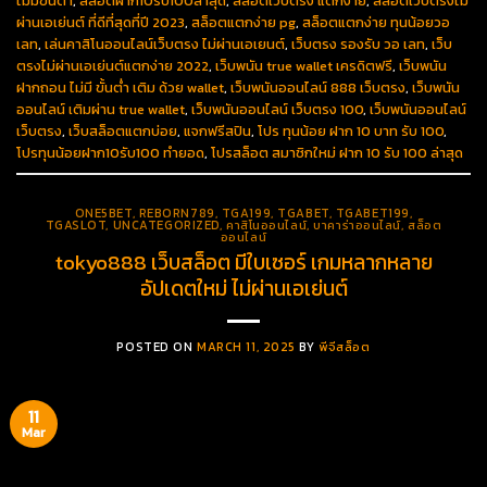
ไม่มีขั้นต่ำ
,
สล็อตฝาก10รับ100ล่าสุด
,
สล็อตเว็บตรง แตกง่าย
,
สล็อตเว็บตรงไม่
ผ่านเอเย่นต์ ที่ดีที่สุดที่ปี 2023
,
สล็อตแตกง่าย pg
,
สล็อตแตกง่าย ทุนน้อยวอ
เลท
,
เล่นคาสิโนออนไลน์เว็บตรง ไม่ผ่านเอเยนต์
,
เว็บตรง รองรับ วอ เลท
,
เว็บ
ตรงไม่ผ่านเอเย่นต์แตกง่าย 2022
,
เว็บพนัน true wallet เครดิตฟรี
,
เว็บพนัน
ฝากถอน ไม่มี ขั้นต่ำ เติม ด้วย wallet
,
เว็บพนันออนไลน์ 888 เว็บตรง
,
เว็บพนัน
ออนไลน์ เติมผ่าน true wallet
,
เว็บพนันออนไลน์ เว็บตรง 100
,
เว็บพนันออนไลน์
เว็บตรง
,
เว็บสล็อตแตกบ่อย
,
แจกฟรีสปิน
,
โปร ทุนน้อย ฝาก 10 บาท รับ 100
,
โปรทุนน้อยฝาก10รับ100 ทำยอด
,
โปรสล็อต สมาชิกใหม่ ฝาก 10 รับ 100 ล่าสุด
ONE5BET
,
REBORN789
,
TGA199
,
TGABET
,
TGABET199
,
TGASLOT
,
UNCATEGORIZED
,
คาสิโนออนไลน์
,
บาคาร่าออนไลน์
,
สล็อต
ออนไลน์
tokyo888 เว็บสล็อต มีใบเซอร์ เกมหลากหลาย
อัปเดตใหม่ ไม่ผ่านเอเย่นต์
POSTED ON
MARCH 11, 2025
BY
พีจีสล็อต
11
Mar