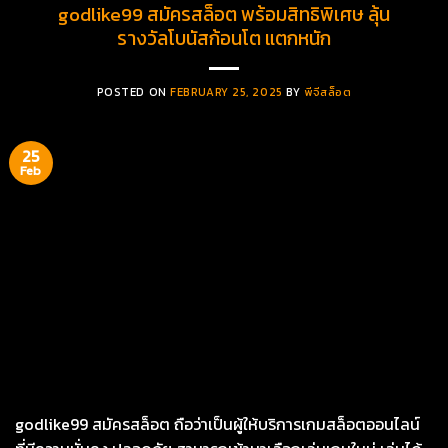
godlike99 สมัครสล็อต พร้อมสิทธิพิเศษ ลุ้น
รางวัลโบนัสก้อนโต แตกหนัก
POSTED ON
FEBRUARY 25, 2025
BY
พีจีสล็อต
25
Feb
godlike99 สมัครสล็อต ถือว่าเป็นผู้ให้บริการเกมสล็อตออนไลน์