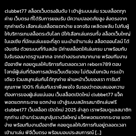
clubbet77 สล็อตเว็บตรงอันดับ 1 เข้าสู่ระบบเล่น รวมสล็อตทุก
ค่าย เว็บตรง ที่ได้รับการยอมรับ มีความปลอดภัยสูง ส่งตรงจาก
ทุกค่ายดัง เลือกเล่นสล็อตแตกง่าย แจกจริง เพลิดเพลิน ไปกับผู้
ให้บริการเกมสล็อตระดับโลก มีให้เลือกเล่นครบทั้ง สล็อตเว็บใหญ่
ในเอเชีย ที่มีคนเล่นเยอะที่สุด แนะนำเข้ามาเล่น สล็อตออนไลน์ ได้
เงินจริง ด้วยระบบที่ทันสมัย มีค่ายสล็อตให้เล่นครบ มาพร้อมกับ
ใบรับรองมาตรฐานสากล จากต่างประเทศมากมาย พร้อมทีมงาน
มืออาชีพ คอยดูแลให้บริการกันตลอดเวลา reborn789 ตอบ
โจทย์ผู้เล่นที่ต้องการสมัครเว็บเดียวจบ ไม่ต้องโยกเงิน กระเป๋า
เดียว ร่วมสนุกเล่นกันได้ทุกค่าย ผ่านหน้าเว็บของเรา การันตี
คุณภาพ 100% ที่เล่นกับเราพึงพอใจ รับรองว่าตอบสนองความ
ต้องการของผู้เล่นแน่นอน เว็บสล็อตเปิดใหม่ clubbet77 แจ็ค
พอตแตกกระจาย แตกง่าย เข้าสู่ระบบสมัครสมาชิกเล่นฟรี
clubbet77 เว็บสล็อต เปิดใหม่ 2025 ล่าสุด เราพร้อมดูแลสมาชิก
ทุกท่าน เข้ามาร่วมสนุกลุ้นรางวัลใหญ่ แจ็คพอตแตกกระจาย แตก
ง่าย พร้อมทีมงานมืออาชีพ คอยดูแลให้บริการกันอยู่ตลอดเวลา
เข้ามาเล่น พีจีเว็บตรง พร้อมมอบประสบการณ์ […]