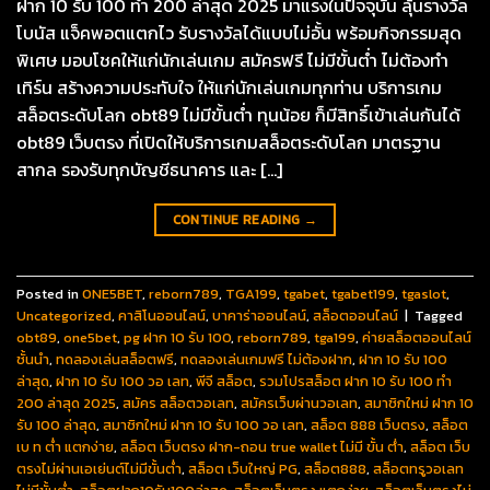
ฝาก 10 รับ 100 ทำ 200 ล่าสุด 2025 มาแรงในปัจจุบัน ลุ้นรางวัล
โบนัส แจ็คพอตแตกไว รับรางวัลได้แบบไม่อั้น พร้อมกิจกรรมสุด
พิเศษ มอบโชคให้แก่นักเล่นเกม สมัครฟรี ไม่มีขั้นต่ำ ไม่ต้องทำ
เทิร์น สร้างความประทับใจ ให้แก่นักเล่นเกมทุกท่าน บริการเกม
สล็อตระดับโลก obt89 ไม่มีขั้นต่ำ ทุนน้อย ก็มีสิทธิ์เข้าเล่นกันได้
obt89 เว็บตรง ที่เปิดให้บริการเกมสล็อตระดับโลก มาตรฐาน
สากล รองรับทุกบัญชีธนาคาร และ […]
CONTINUE READING
→
Posted in
ONE5BET
,
reborn789
,
TGA199
,
tgabet
,
tgabet199
,
tgaslot
,
Uncategorized
,
คาสิโนออนไลน์
,
บาคาร่าออนไลน์
,
สล็อตออนไลน์
|
Tagged
obt89
,
one5bet
,
pg ฝาก 10 รับ 100
,
reborn789
,
tga199
,
ค่ายสล็อตออนไลน์
ชั้นนำ
,
ทดลองเล่นสล็อตฟรี
,
ทดลองเล่นเกมฟรี ไม่ต้องฝาก
,
ฝาก 10 รับ 100
ล่าสุด
,
ฝาก 10 รับ 100 วอ เลท
,
พีจี สล็อต
,
รวมโปรสล็อต ฝาก 10 รับ 100 ทำ
200 ล่าสุด 2025
,
สมัคร สล็อตวอเลท
,
สมัครเว็บผ่านวอเลท
,
สมาชิกใหม่ ฝาก 10
รับ 100 ล่าสุด
,
สมาชิกใหม่ ฝาก 10 รับ 100 วอ เลท
,
สล็อต 888 เว็บตรง
,
สล็อต
เบ ท ต่ำ แตกง่าย
,
สล็อต เว็บตรง ฝาก-ถอน true wallet ไม่มี ขั้น ต่ํา
,
สล็อต เว็บ
ตรงไม่ผ่านเอเย่นต์ไม่มีขั้นต่ำ
,
สล็อต เว็บใหญ่ PG
,
สล็อต888
,
สล็อตทรูวอเลท