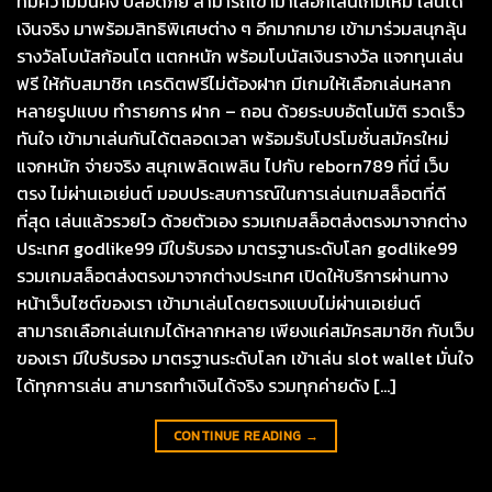
ที่มีความมั่นคง ปลอดภัย สามารถเข้ามาเลือกเล่นเกมใหม่ เล่นได้
เงินจริง มาพร้อมสิทธิพิเศษต่าง ๆ อีกมากมาย เข้ามาร่วมสนุกลุ้น
รางวัลโบนัสก้อนโต แตกหนัก พร้อมโบนัสเงินรางวัล แจกทุนเล่น
ฟรี ให้กับสมาชิก เครดิตฟรีไม่ต้องฝาก มีเกมให้เลือกเล่นหลาก
หลายรูปแบบ ทำรายการ ฝาก – ถอน ด้วยระบบอัตโนมัติ รวดเร็ว
ทันใจ เข้ามาเล่นกันได้ตลอดเวลา พร้อมรับโปรโมชั่นสมัครใหม่
แจกหนัก จ่ายจริง สนุกเพลิดเพลิน ไปกับ reborn789 ที่นี่ เว็บ
ตรง ไม่ผ่านเอเย่นต์ มอบประสบการณ์ในการเล่นเกมสล็อตที่ดี
ที่สุด เล่นแล้วรวยไว ด้วยตัวเอง รวมเกมสล็อตส่งตรงมาจากต่าง
ประเทศ godlike99 มีใบรับรอง มาตรฐานระดับโลก godlike99
รวมเกมสล็อตส่งตรงมาจากต่างประเทศ เปิดให้บริการผ่านทาง
หน้าเว็บไซต์ของเรา เข้ามาเล่นโดยตรงแบบไม่ผ่านเอเย่นต์
สามารถเลือกเล่นเกมได้หลากหลาย เพียงแค่สมัครสมาชิก กับเว็บ
ของเรา มีใบรับรอง มาตรฐานระดับโลก เข้าเล่น slot wallet มั่นใจ
ได้ทุกการเล่น สามารถทำเงินได้จริง รวมทุกค่ายดัง […]
CONTINUE READING
→