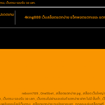
บตรง
,
เว็บตรง รองรับ วอ เลท
.
ัปเดตเกม
4king888 เว็บสล็อตแตกง่าย แจ็คพอตแตกเยอะ แต
xyz
https://rico689.com
https://g2g-cash.org
https://g2g-cash.co
h
ttps://pg15k.bet
https://pg15k.me
https://pg15k.xyz
https://pg15k.c
p/
https://tga1168.life/
https://678xbet.net/
https://678xbet.co
http
.co/
https://tga199.com/
https://reborn789.net/
https://true-wallet
ps://slot-freecredit.top
https://true-walletslot.com
https://jazz55.
ps://g2gbetwallet.com/
https://g2gbetwallet.net/
https://xn--82ca
9.com
https://tgabet689.net/
https://tgabet689.co
https://walletsl
reecredit.top/
reborn789 , One5bet , สล็อตแตกง่าย pg , สล็อต เว็บใหญ่ PG
 , เว็บตรง รองรับ วอ เลท , เว็บตรงไม่ผ่านเอเย่นต์ แตกง่าย ฝาก ไม่มี ขั้นต่ำ , เ
เว็บพนันออนไลน์เว็บตรง , สล็อตแตกง่าย ทุนน้อยวอเลท , ทดลองเล่นสล็อตฟรี 