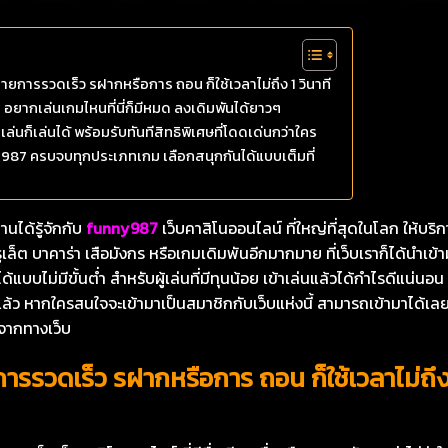
ยการรวดเร็ว รฝากหรือการ ถอน ก็ใช้เวลาไม่ถึง 1 วินาที
ยากเล่นเกมไหนที่นี่ก็มีหมด ลงเดิมพันได้ยาวๆ
นก็เล่นได้ พร้อมรับทันทีสิทธิพิเศษที่โดดเด่นกว่าใคร
987 ครบจบทุกประเภทเกม เลือกสนุกกันได้แบบเต็มที่
นได้รู้จักกับ
funny987
เว็บคาสิโนออนไลน์ ที่ใหญ่ที่สุดในโลก ให้บร
เล็ต บาคาร่า เสือมังกร หรือเกมเดิมพันอีกมากมาย ที่เว็บเราก็ได้นำเข้า
บไม่มีขั้นต่ำ สำหรับผู้เล่นที่มีทุนน้อย เข้าเล่นแล้วได้กำไรดีแน่นอน
แล้ว หากใครสนใจจะเข้ามาเป็นสมาชิกกับเว็บแห่งนี้ สามารถเข้ามาได้เลย
จากทางเว็บ
รรวดเร็ว รฝากหรือการ ถอน ก็ใช้เวลาไม่ถึง