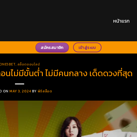
หน้าแรก
สมัครสมาชิก
เข้าสู่ระบบ
ONE5BET
,
สล็อตออนไลน์
ไม่มีขั้นต่ำ ไม่มีคนกลาง เด็ดดวงที่สุด
D ON
MAY 3, 2024
BY
พีจีสล็อต