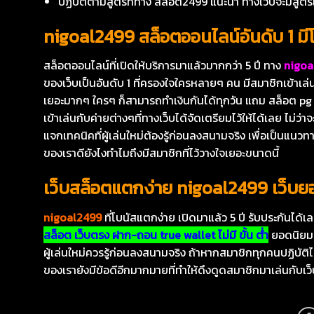
ปฏิบัติตามสูตรที่ทาง สล็อต2499 แนะนำ ทางเว็บจะมีสูตรเก
nigoal2499 สล็อตออนไลน์อันดับ 1 มี
สล็อตออนไลน์ที่เปิดให้บริการมาแล้วมากกว่า 5 ปี ทาง
nigoa
ของเว็บเป็นอันดับ 1 ที่ครองใจใครหลายๆ คน มีสมาชิกเข้าเล่น
เยอะมากๆ ใครๆ ก็สามารถทำเงินกันได้ทุกวัน แถม สล็อต pg s
เข้าเล่นกับค่ายต่างๆที่ทางเว็บได้จัดเตรียมไว้ให้ได้เลย ไม่ว่า
แจกเทคนิคที่ผู้เล่นใหม่ต้องรู้ก่อนลงสนามจริง เพื่อเป็นแนว
ของเราดียังไงทำไมถึงมีสมาชิกที่ไว้วางใจเยอะขนาดนี้
เว็บสล็อตแตกง่าย nigoal2499 เว็บยอด
nigoal2499
ที่โบนัสแตกง่าย เปิดมาแล้ว 5 ปี รับประกันได้
สล็อต เว็บตรง ฝาก-ถอน true wallet ไม่มี ขั้น ต่ํา
ยอดนิยมที
ผู้เล่นใหม่ควรรู้ก่อนลงสนามจริง ถ้าหากสมาชิกทุกคนปฏิบัติ
ของเรายังมีข้อดีอีกมากมายที่ทำให้ดึงดูดสมาชิกมาเล่นกับเ