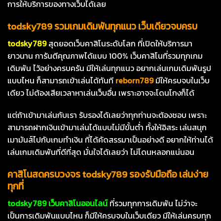
การให้บริการของทางเว็บได้เลย
todsky789 รวมเกมเดิมพันทุกแนว เว็บเดียวจบครบ
todsky789
สุดยอดเว็บคาสิโนระดับโลก ที่เปิดให้บริการมา
ยาวนาน การันตีคุณภาพได้แบบ 100% เว็บคาสิโนที่รวมทุกเกม
เดิมพัน ไว้อย่างครบครัน มีให้เล่นทุกแนว อยากเล่นเกมเดิมพันรูป
แบบไหน ก็สามารถเข้าเล่นได้ทันที
reborn789
มีให้ครบจบในเว็บ
เดียว ไม่ต้องเสียเวลาหาเล่นเว็บอื่น เพราะอาจจะโดนโกงก็ได้
แต่ถ้าเข้ามาเล่นกับเรา รับรองได้เลยว่าทุกท่านจะต้องชอบ เพราะ
สามารถฝากเงินเข้ามาเล่นได้แบบไม่มีขั้นต่ำ ทั้งให้อิสระ เล่นสนุก
เมามันส์ไปกับเกมทำเงิน ที่ได้คัดสรรมาเป็นอย่างดี อยากให้ท่านได้
เล่นเกมเดิมพันที่ดีที่สุด มั่นใจได้เลยว่า ไม่โดนหลอกแน่นอน
คาสิโนสดครบวงจร todsky789 รองรับมือถือ เล่นง่าย
ทุกที่
todsky789 เว็บคาสิโนออนไลน์
ที่รวมทุกการเดิมพัน ไม่ว่าจะ
เป็นการเดิมพันแบบไหน ก็มีให้ครบจบในเว็บเดียว มีให้เล่นครบทุก