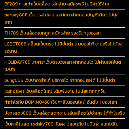
BF289 ทางเข้าเว็บสล็อต เล่นง่าย สมัครฟรี ไม่มีค่าใช้จ่าย
paruay888 เว็บตรงไม่ผ่านเอเย่นต์ ฝากถอนบัญชีเดียว ไม่ยุ่ง
ยาก
TH789 เว็บสล็อตเบทถูก สมัครง่าย รองรับทรูวอเลท
LCBET888 สล็อตเว็บตรง ไม่มีขั้นต่ำ ระบบออโต้ จ่ายจริงไม่ต้อง
รอนาน
HOLIDAY789 บาคาร่าเว็บตรงวอเลท ฝากถอนไว ไม่ผ่านเอเย่นต์
100%
pung666 เว็บบาคาร่าแท้ บริการไว ฝากถอนออโต้ ไม่มีขั้นต่ำ
1xshotbet เว็บสล็อตใหญ่ เดิมพันง่าย โบนัสแตกทุกวัน
ทำกำไรกับ DOMINO456 เว็บคาสิโนออนไลน์ อันดับ 1 ของโลก
มังกรแดง888 เว็บสล็อตแตกง่าย เล่นสล็อตไม่ซ้ำใคร ได้กำไรจริง
เว็บคาสิโนสด todsky789 มั่นคง ปลอดภัย ไม่มีโกง สนุกได้ไม่