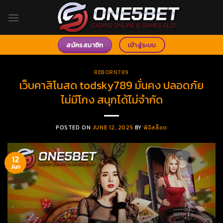
Skip
to
content
สมัครสมาชิก
เข้าสู่ระบบ
REBORN789
เว็บคาสิโนสด todsky789 มั่นคง ปลอดภัย
ไม่มีโกง สนุกได้ไม่จำกัด
POSTED ON
JUNE 12, 2025
BY
พีจีสล็อต
12
Jun