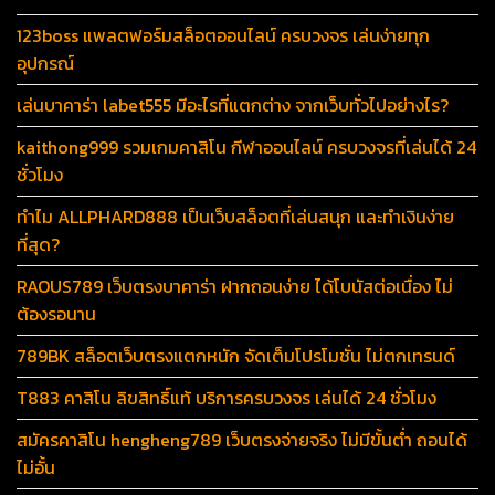
123boss แพลตฟอร์มสล็อตออนไลน์ ครบวงจร เล่นง่ายทุก
อุปกรณ์
เล่นบาคาร่า labet555 มีอะไรที่แตกต่าง จากเว็บทั่วไปอย่างไร?
kaithong999 รวมเกมคาสิโน กีฬาออนไลน์ ครบวงจรที่เล่นได้ 24
ชั่วโมง
ทำไม ALLPHARD888 เป็นเว็บสล็อตที่เล่นสนุก และทำเงินง่าย
ที่สุด?
RAOUS789 เว็บตรงบาคาร่า ฝากถอนง่าย ได้โบนัสต่อเนื่อง ไม่
ต้องรอนาน
789BK สล็อตเว็บตรงแตกหนัก จัดเต็มโปรโมชั่น ไม่ตกเทรนด์
T883 คาสิโน ลิขสิทธิ์แท้ บริการครบวงจร เล่นได้ 24 ชั่วโมง
สมัครคาสิโน hengheng789 เว็บตรงจ่ายจริง ไม่มีขั้นต่ำ ถอนได้
ไม่อั้น