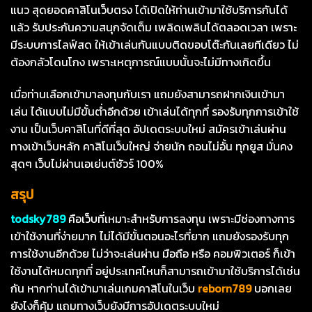
แนว สุดยอดคาสิโนเว็บตรง ได้เปิดให้ท่านเข้ามาใช้บริการกันได้
แล้ว รับประกันความสนุกจัดเต็ม เพลิดเพลินได้ตลอดเวลา เพราะ
มีระบบการไลฟ์สด ให้เข้าเล่นกันแบบติดขอบโต๊ะกันเลยทีเดียว ไม่
ต้องกลัวโดนโกง เพราะเหตุการณ์แบบนั้นจะไม่มีทางเกิดขึ้น
เมื่อท่านเลือกเข้ามาลงทุนกับเรา แถมยังสามารถฝากเงินเข้ามา
เล่น ได้แบบไม่มีขั้นต่ำอีกด้วย เข้าเล่นได้ทุกที่ รองรับทุกการเข้าใช้
งาน เป็นเว็บคาสิโนที่ดีที่สุด อัปเดตระบบใหม่ สมัครเข้าเล่นผ่าน
ทางเข้าเว็บหลัก คาสิโนเว็บใหญ่ จ่ายนัก ถอนไม่อั้น ทุกยูส มั่นคง
สุดๆ เว็บไม่ผ่านเอเย่นต์ชัวร์ 100%
สรุป
todsky789
คือเว็บที่เหมาะสำหรับการลงทุน เพราะมีช่องทางการ
เข้าใช้งานที่ง่ายมาก ไม่ได้มีขั้นตอนอะไรที่ยาก แถมยังรองรับทุก
การใช้งานอีกด้วย ไม่ว่าจะเล่นผ่าน มือถือ หรือ คอมพิวเตอร์ ก็เข้า
ใช้งานได้หมดทุกที่ อยู่ประเทศไหนก็สามารถเข้ามาใช้บริการได้เช่น
กัน หากท่านได้เข้ามาเล่นเกมคาสิโนในเว็บ
reborn789
บอกเลย
ยังไงก็คุ้ม แถมทางเว็บยังมีการอัปเดตระบบใหม่