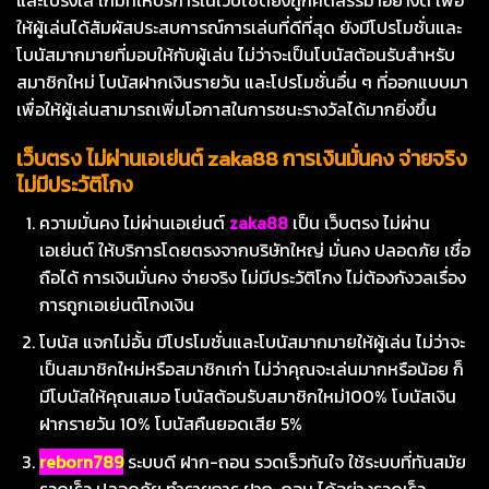
และโปร่งใส เกมที่ให้บริการในเว็บไซต์ยังถูกคัดสรรมาอย่างดี เพื่อ
ให้ผู้เล่นได้สัมผัสประสบการณ์การเล่นที่ดีที่สุด ยังมีโปรโมชั่นและ
โบนัสมากมายที่มอบให้กับผู้เล่น ไม่ว่าจะเป็นโบนัสต้อนรับสำหรับ
สมาชิกใหม่ โบนัสฝากเงินรายวัน และโปรโมชั่นอื่น ๆ ที่ออกแบบมา
เพื่อให้ผู้เล่นสามารถเพิ่มโอกาสในการชนะรางวัลได้มากยิ่งขึ้น
เว็บตรง ไม่ผ่านเอเย่นต์ zaka88 การเงินมั่นคง จ่ายจริง
ไม่มีประวัติโกง
ความมั่นคง ไม่ผ่านเอเย่นต์
zaka88
เป็น เว็บตรง ไม่ผ่าน
เอเย่นต์ ให้บริการโดยตรงจากบริษัทใหญ่ มั่นคง ปลอดภัย เชื่อ
ถือได้ การเงินมั่นคง จ่ายจริง ไม่มีประวัติโกง ไม่ต้องกังวลเรื่อง
การถูกเอเย่นต์โกงเงิน
โบนัส แจกไม่อั้น มีโปรโมชั่นและโบนัสมากมายให้ผู้เล่น ไม่ว่าจะ
เป็นสมาชิกใหม่หรือสมาชิกเก่า ไม่ว่าคุณจะเล่นมากหรือน้อย ก็
มีโบนัสให้คุณเสมอ โบนัสต้อนรับสมาชิกใหม่100% โบนัสเงิน
ฝากรายวัน 10% โบนัสคืนยอดเสีย 5%
reborn789
ระบบดี ฝาก-ถอน รวดเร็วทันใจ ใช้ระบบที่ทันสมัย
รวดเร็ว ปลอดภัย ทำรายการ ฝาก-ถอน ได้อย่างรวดเร็ว