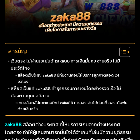
สารบัญ
เว็บตรง ไม่ผ่านเอเย่นต์ zaka88 การเงินมั่นคง จ่ายจริง ไม่มี
ประวัติโกง
สล็อตเว็บใหญ่ zaka88 มีทีมงานคอยให้บริการลูกค้าตลอด 24
ชั่วโมง
สล็อตเว็บแท้ zaka88 ทำธุรกรรมการเงินได้อย่างรวดเร็ว ไม่
ต้องผ่านบุคคลที่สาม
เกมสล็อตอัปเดตเกมใหม่ zaka88 ทดลองเล่นได้ก่อนที่จะลงเดิมพัน
ด้วยเงินจริง
zaka88
สล็อตต่างประเทศ ที่ให้บริการเกมจากต่างประเทศ
โดยตรง ทำให้ผู้เล่นสามารถมั่นใจได้ว่าเกมที่เล่นมีความยุติธรรม