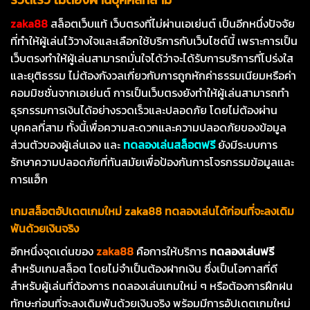
zaka88
สล็อตเว็บแท้ เว็บตรงที่ไม่ผ่านเอเย่นต์ เป็นอีกหนึ่งปัจจัย
ที่ทำให้ผู้เล่นไว้วางใจและเลือกใช้บริการกับเว็บไซต์นี้ เพราะการเป็น
เว็บตรงทำให้ผู้เล่นสามารถมั่นใจได้ว่าจะได้รับการบริการที่โปร่งใส
และยุติธรรม ไม่ต้องกังวลเกี่ยวกับการถูกหักค่าธรรมเนียมหรือค่า
คอมมิชชั่นจากเอเย่นต์ การเป็นเว็บตรงยังทำให้ผู้เล่นสามารถทำ
ธุรกรรมการเงินได้อย่างรวดเร็วและปลอดภัย โดยไม่ต้องผ่าน
บุคคลที่สาม ทั้งนี้เพื่อความสะดวกและความปลอดภัยของข้อมูล
ส่วนตัวของผู้เล่นเอง และ
ทดลองเล่นสล็อตฟรี
ยังมีระบบการ
รักษาความปลอดภัยที่ทันสมัยเพื่อป้องกันการโจรกรรมข้อมูลและ
การแฮ็ก
เกมสล็อตอัปเดตเกมใหม่ zaka88 ทดลองเล่นได้ก่อนที่จะลงเดิม
พันด้วยเงินจริง
อีกหนึ่งจุดเด่นของ
zaka88
คือการให้บริการ
ทดลองเล่นฟรี
สำหรับเกมสล็อต โดยไม่จำเป็นต้องฝากเงิน ซึ่งเป็นโอกาสที่ดี
สำหรับผู้เล่นที่ต้องการ ทดลองเล่นเกมใหม่ ๆ หรือต้องการฝึกฝน
ทักษะก่อนที่จะลงเดิมพันด้วยเงินจริง พร้อมมีการอัปเดตเกมใหม่