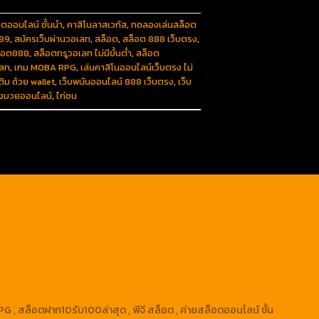
อตออนไลน์ ชั้นนำ
,
คาสิโนลาสเวกัส
,
ทดลองเล่นสล็อต
789
,
สมัครเว็บผ่านวอเลท
,
สล็อต
,
สล็อต 888 เว็บตรง
,
็อต888
,
สล็อตทรูวอเลท ไม่มีขั้นต่ำ
,
สล็อต
เลท
,
เกม MOBA RPG
,
เล่นคาสิโนออนไลน์เว็บตรง ไม่
ติม ด้วย wallet
,
เว็บพนันออนไลน์ 888 เว็บตรง
,
เว็บ
งมวยออนไลน์
,
ไก่ชน
ttps://pg15k.bet
https://pg15k.me
https://pg15k.xyz
o
https://tga1168.com/
https://tgabet.xyz/
s://ans-allstars.com/
https://rico168.net/
slot.net
https://reborn789.me/
https://jazz55.net/
top/
https://jazz-55.co/
https://jazz-55.com/
https://jazz-
8bbo3nc4a9d.com/
https://g2gbetwallet.co/
ottrue.com/
https://wallet-slottrue.com/
https://true-
 , สล็อตฝาก10รับ100ล่าสุด , พีจี สล็อต , ค่ายสล็อตออนไลน์ ชั้น