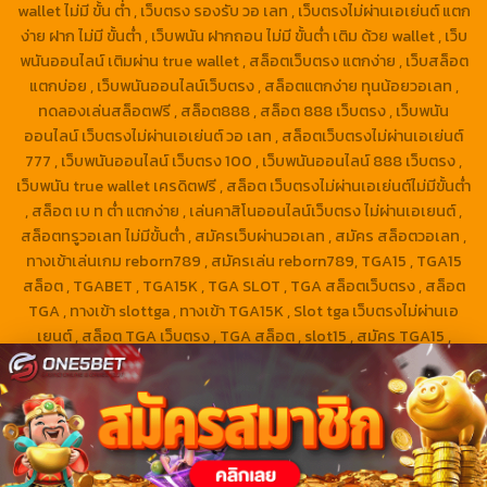
wallet ไม่มี ขั้น ต่ํา , เว็บตรง รองรับ วอ เลท , เว็บตรงไม่ผ่านเอเย่นต์ แตก
ง่าย ฝาก ไม่มี ขั้นต่ำ , เว็บพนัน ฝากถอน ไม่มี ขั้นต่ำ เติม ด้วย wallet , เว็บ
พนันออนไลน์ เติมผ่าน true wallet , สล็อตเว็บตรง แตกง่าย , เว็บสล็อต
แตกบ่อย , เว็บพนันออนไลน์เว็บตรง , สล็อตแตกง่าย ทุนน้อยวอเลท ,
ทดลองเล่นสล็อตฟรี , สล็อต888 , สล็อต 888 เว็บตรง , เว็บพนัน
ออนไลน์ เว็บตรงไม่ผ่านเอเย่นต์ วอ เลท , สล็อตเว็บตรงไม่ผ่านเอเย่นต์
777 , เว็บพนันออนไลน์ เว็บตรง 100 , เว็บพนันออนไลน์ 888 เว็บตรง ,
เว็บพนัน true wallet เครดิตฟรี , สล็อต เว็บตรงไม่ผ่านเอเย่นต์ไม่มีขั้นต่ำ
, สล็อต เบ ท ต่ำ แตกง่าย , เล่นคาสิโนออนไลน์เว็บตรง ไม่ผ่านเอเยนต์ ,
สล็อตทรูวอเลท ไม่มีขั้นต่ำ , สมัครเว็บผ่านวอเลท , สมัคร สล็อตวอเลท ,
ทางเข้าเล่นเกม reborn789 , สมัครเล่น reborn789, TGA15 , TGA15
สล็อต , TGABET , TGA15K , TGA SLOT , TGA สล็อตเว็บตรง , สล็อต
TGA , ทางเข้า slottga , ทางเข้า TGA15K , Slot tga เว็บตรงไม่ผ่านเอ
เยนต์ , สล็อต TGA เว็บตรง , TGA สล็อต , slot15 , สมัคร TGA15 ,
Copyright 2026 ©
One5bet