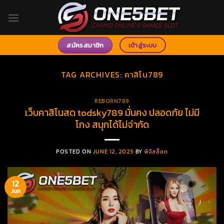
Skip
to
content
สมัครสมาชิก
เข้าสู่ระบบ
TAG ARCHIVES:
คาสิโน789
REBORN789
เว็บคาสิโนสด todsky789 มั่นคง ปลอดภัย ไม่มี
โกง สนุกได้ไม่จำกัด
POSTED ON
JUNE 12, 2025
BY
พีจีสล็อต
12
Jun