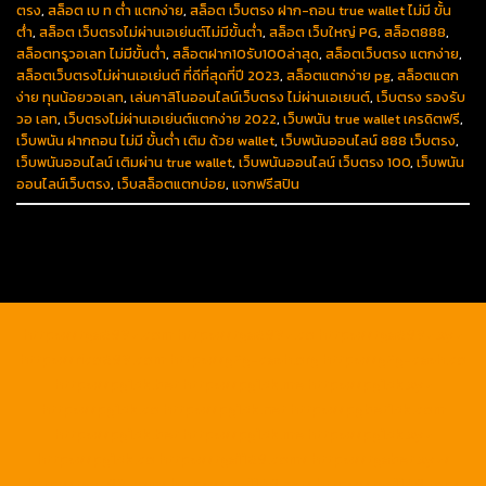
ตรง
,
สล็อต เบ ท ต่ำ แตกง่าย
,
สล็อต เว็บตรง ฝาก-ถอน true wallet ไม่มี ขั้น
ต่ํา
,
สล็อต เว็บตรงไม่ผ่านเอเย่นต์ไม่มีขั้นต่ำ
,
สล็อต เว็บใหญ่ PG
,
สล็อต888
,
สล็อตทรูวอเลท ไม่มีขั้นต่ำ
,
สล็อตฝาก10รับ100ล่าสุด
,
สล็อตเว็บตรง แตกง่าย
,
สล็อตเว็บตรงไม่ผ่านเอเย่นต์ ที่ดีที่สุดที่ปี 2023
,
สล็อตแตกง่าย pg
,
สล็อตแตก
ง่าย ทุนน้อยวอเลท
,
เล่นคาสิโนออนไลน์เว็บตรง ไม่ผ่านเอเยนต์
,
เว็บตรง รองรับ
วอ เลท
,
เว็บตรงไม่ผ่านเอเย่นต์แตกง่าย 2022
,
เว็บพนัน true wallet เครดิตฟรี
,
เว็บพนัน ฝากถอน ไม่มี ขั้นต่ำ เติม ด้วย wallet
,
เว็บพนันออนไลน์ 888 เว็บตรง
,
เว็บพนันออนไลน์ เติมผ่าน true wallet
,
เว็บพนันออนไลน์ เว็บตรง 100
,
เว็บพนัน
ออนไลน์เว็บตรง
,
เว็บสล็อตแตกบ่อย
,
แจกฟรีสปิน
https://tga689z.com
https://tga689z.co
https://tga689z.xyz
https://rico689.com
https://g2g-cash.org
https://g2g-cash.co
https://pg15k.bet
https://pg15k.me
https://pg15k.xyz
https://pg15k.co
https://pg15k.net
https://pgbet15k.com
https://pg15k.bet
https://pg15k.me
https://pg15k.xyz
https://pg15k.co
https://tga1168.com/
https://tgabet.xyz/
http://tga789.com/
https://tga1168.net/
https://tga1168.top/