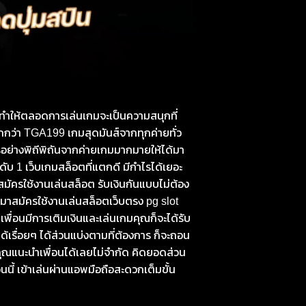
ุด ทำให้ตลอดการเล่นเกมจะเป็นความสนุกที่
กกว่า TGA199 เกมสุดมันส์จากทุกค่ายทั่ว
รรอย่างพิถีพิถันจากค่ายเกมมากมายให้ได้มา
ดับ 1 เว็บเกมสล็อตที่แตกดี มีกำไรได้เยอะ
าสมัครใช้งานเล่นสล็อต รับเงินกันแบบไม่ต้อง
ให้มาสมัครใช้งานเล่นสล็อตเว็บตรง pg slot
เพื่อนมีการเติมเงินและเล่นเกมคุณก็จะได้รับ
เรื่อยๆ ได้ส่วนแบ่งตามที่ต้องการ ก็จะถอน
ห้คุณแนะนำเพื่อนได้เลยไม่จำกัด คิดยอดส่วน
นี้ เข้าเล่นผ่านแอพมือถือสะดวกเต็มขั้น