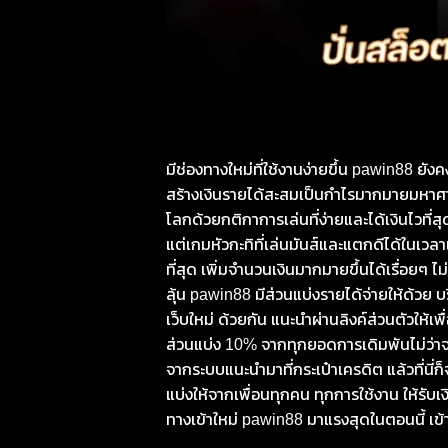
มีช่องทางใหม่ที่ใช้งานง่ายขึ้น pawin88 ยั
สร้างเงินรายได้สะสมเป็นกำไรมากมายมหาศาล
โลกด้วยกติกาการเล่นที่ง่ายและได้เงินไวที่
แต่เกมหัวกะทิที่เล่นมันส์และแตกดีได้ในเวล
ที่สุด เพิ่มจำนวนเงินมากมายขึ้นได้เรื่อยๆ 
ลุ้น pawin88 มีส่วนแบ่งรายได้จ่ายให้ด้วย บ
เว็บใหม่ ด้วยกัน แนะนำผ่านลิงค์ส่วนตัวให้เ
ส่วนแบ่ง 10% จากทุกยอดการเดิมพันไม่ว่าจ
จากระบบแนะนำมาที่กระเป๋าเครดิต แล้วที่นี่
แบ่งให้จากเพื่อนทุกคน ทุกการใช้งาน ให้รับ
ทางเข้าใหม่ pawin88 มาแรงสุดในตอนนี้ เข้