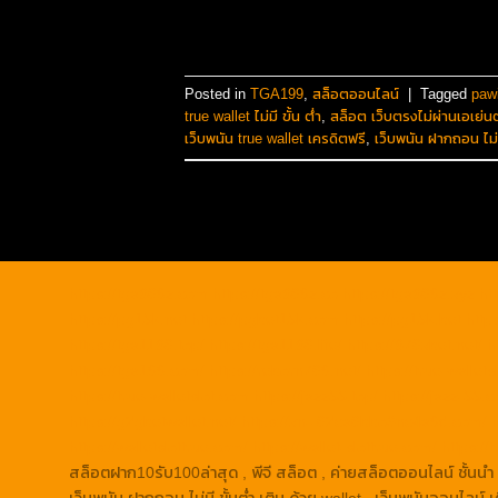
Posted in
TGA199
,
สล็อตออนไลน์
|
Tagged
paw
true wallet ไม่มี ขั้น ต่ํา
,
สล็อต เว็บตรงไม่ผ่านเอเย่นต์ไ
เว็บพนัน true wallet เครดิตฟรี
,
เว็บพนัน ฝากถอน ไม่ม
https://tga689z.com
https://tga689z.co
https://tga689z.xyz
ht
https://pg15k.net
https://pgbet15k.com
https://pg15k.bet
http
https://tga1168.top/
https://tga1168.life/
https://678xbet.net/
h
https://tga199.com/
https://reborn789.net/
https://true-wallets
https://true-walletslot.com
https://jazz55.top/
https://jazz-55.c
https://g2gbetwallet.net/
https://xn--82ca8bbo3nc4a9d.com/
https://walletslottrue.com/
https://wallet-slottrue.com/
https://
สล็อตฝาก10รับ100ล่าสุด , พีจี สล็อต , ค่ายสล็อตออนไลน์ ชั้นนำ , แ
เว็บพนัน ฝากถอน ไม่มี ขั้นต่ำ เติม ด้วย wallet , เว็บพนันออนไล