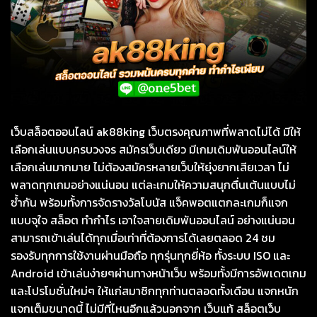
เว็บสล็อตออนไลน์ ak88king เว็บตรงคุณภาพที่พลาดไม่ได้ มีให้
เลือกเล่นแบบครบวงจร สมัครเว็บเดียว มีเกมเดิมพันออนไลน์ให้
เลือกเล่นมากมาย ไม่ต้องสมัครหลายเว็บให้ยุ่งยากเสียเวลา ไม่
พลาดทุกเกมอย่างแน่นอน แต่ละเกมให้ความสนุกตื่นเต้นแบบไม่
ซ้ำกัน พร้อมทั้งการจัดรางวัลโบนัส แจ็คพอตแตกละเกมก็แจก
แบบจุใจ สล็อต ทำกำไร เอาใจสายเดิมพันออนไลน์ อย่างแน่นอน
สามารถเข้าเล่นได้ทุกเมื่อเท่าที่ต้องการได้เลยตลอด 24 ชม
รองรับทุกการใช้งานผ่านมือถือ ทุกรุ่นทุกยี่ห้อ ทั้งระบบ ISO และ
Android เข้าเล่นง่ายๆผ่านทางหน้าเว็บ พร้อมทั้งมีการอัพเดตเกม
และโปรโมชั่นใหม่ๆ ให้แก่สมาชิกทุกท่านตลอดทั้งเดือน แจกหนัก
แจกเต็มขนาดนี้ ไม่มีที่ไหนอีกแล้วนอกจาก เว็บแท้ สล็อตเว็บ