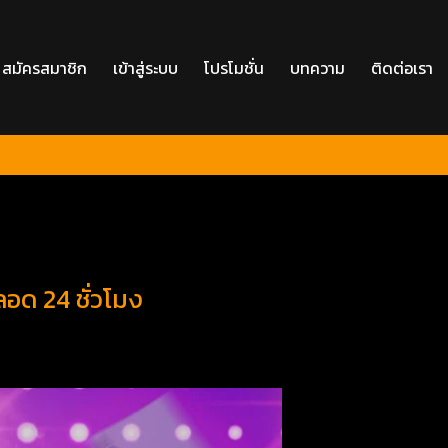
สมัครสมาชิก
เข้าสู่ระบบ
โปรโมชั่น
บทความ
ติดต่อเรา
ลอด 24 ชั่วโมง