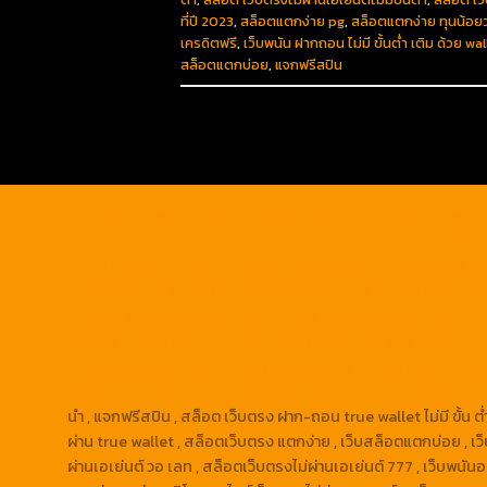
ที่ปี 2023
,
สล็อตแตกง่าย pg
,
สล็อตแตกง่าย ทุนน้อย
เครดิตฟรี
,
เว็บพนัน ฝากถอน ไม่มี ขั้นต่ำ เติม ด้วย wal
สล็อตแตกบ่อย
,
แจกฟรีสปิน
https://tga689z.com
https://tga689z.co
https://tga689z.
https://pg15k.co
https://pg15k.net
https://pgbet15k.com
h
http://tga789.com/
https://tga1168.net/
https://tga1168.to
https://rico168.com/
https://one5bet.net/
https://one5bet
https://walletslottrue.com
https://true-walletslot.net
htt
55.net/
https://jazz55.co/
https://g2gbetvip888.com/
htt
https://tga689.com
https://tga689.me/
https://tgabet68
walletslot.net/
https://true-walletslot.com/
https://slot-f
นำ , แจกฟรีสปิน , สล็อต เว็บตรง ฝาก-ถอน true wallet ไม่มี ขั้น ต่ํา
ผ่าน true wallet , สล็อตเว็บตรง แตกง่าย , เว็บสล็อตแตกบ่อย , 
ผ่านเอเย่นต์ วอ เลท , สล็อตเว็บตรงไม่ผ่านเอเย่นต์ 777 , เว็บพนันอ