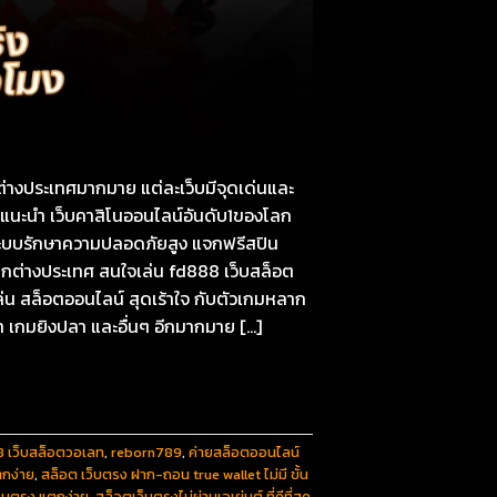
กต่างประเทศมากมาย แต่ละเว็บมีจุดเด่นและ
ขอแนะนำ เว็บคาสิโนออนไลน์อันดับ1ของโลก
บระบบรักษาความปลอดภัยสูง แจกฟรีสปิน
 จากต่างประเทศ สนใจเล่น fd888 เว็บสล็อต
น สล็อตออนไลน์ สุดเร้าใจ กับตัวเกมหลาก
่า เกมยิงปลา และอื่นๆ อีกมากมาย […]
 เว็บสล็อตวอเลท
,
reborn789
,
ค่ายสล็อตออนไลน์
ตกง่าย
,
สล็อต เว็บตรง ฝาก-ถอน true wallet ไม่มี ขั้น
ว็บตรง แตกง่าย
,
สล็อตเว็บตรงไม่ผ่านเอเย่นต์ ที่ดีที่สุด