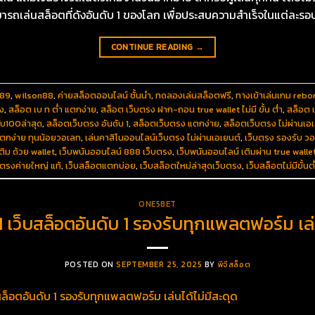
ารถเล่นสล็อตที่ดังอันดับ 1 ของโลก เพื่อประสบความสำเร็จในแต่ละร
CONTINUE READING
→
789
,
wilson88
,
ค่ายสล็อตออนไลน์ ชั้นนำ
,
ทดลองเล่นสล็อตฟรี
,
ทางเข้าเล่นเกม reb
ง
,
สล็อต เบ ท ต่ำ แตกง่าย
,
สล็อต เว็บตรง ฝาก-ถอน true wallet ไม่มี ขั้น ต่ํา
,
สล็อต เ
บ100ล่าสุด
,
สล็อตเว็บตรง อันดับ 1
,
สล็อตเว็บตรง แตกง่าย
,
สล็อตเว็บตรง ไม่ผ่านเอเ
ตกง่าย ทุนน้อยวอเลท
,
เล่นคาสิโนออนไลน์เว็บตรง ไม่ผ่านเอเยนต์
,
เว็บตรง รองรับ วอ
เติม ด้วย wallet
,
เว็บพนันออนไลน์ 888 เว็บตรง
,
เว็บพนันออนไลน์ เติมผ่าน true walle
บตรงค่ายใหญ่ แท้
,
เว็บสล็อตแตกบ่อย
,
เว็บสล็อตใหม่ล่าสุดเว็บตรง
,
เว็บสล็อตไม่มีขั้นต
ONE5BET
ว็บสล็อตอันดับ 1 รองรับทุกแพลตฟอร์ม เล่น
POSTED ON
SEPTEMBER 25, 2025
BY
พีจีสล็อต