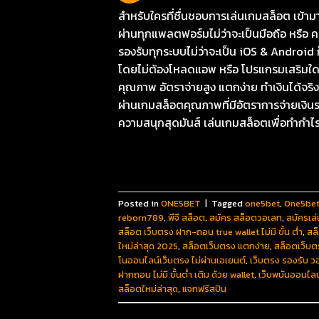
สำหรับใครที่ชื่นชอบการเล่นเกมสล็อต เข้ามาส
ผ่านทุกแพลตฟอร์มไม่ว่าจะเป็นมือถือ หรือ ค
รองรับทุกระบบไม่ว่าจะเป็น iOS & Android 
โดยไม่ต้องโหลดแอพ หรือ โปรแกรมเสริมใด ๆ 
คุณภาพ อัตราจ่ายสูง แตกง่าย ทำเงินได้จริ
ผ่านเกมสล็อตคุณภาพที่มีอัตราการจ่ายเงินราง
ความสนุกสุดมันส์ เล่นเกมสล็อตเพื่อทำกำไร
Posted in
ONE5BET
|
Tagged
one5bet
,
One5bet
reborn789
,
พีจี สล็อต
,
สมัคร สล็อตวอเลท
,
สมัครเล
สล็อต เว็บตรง ฝาก-ถอน true wallet ไม่มี ขั้น ต่ํา
,
สล็
ใหม่ล่าสุด 2025
,
สล็อตเว็บตรง แตกง่าย
,
สล็อตเว็บตรง
โนออนไลน์เว็บตรง ไม่ผ่านเอเยนต์
,
เว็บตรง รองรับ ว
ฝากถอน ไม่มี ขั้นต่ำ เติม ด้วย wallet
,
เว็บพนันออนไลน
สล็อตใหม่ล่าสุด
,
แจกฟรีสปิน