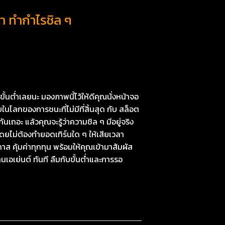
ำ ทำกำไรชิล ๆ
ั้นต่ำเลยนะ มองภาพนี้ไว้ให้ดีคุณนั่งหน้าจอ
ในโลกของการชนะที่ไม่มีที่สิ้นสุด กับ สล็อต
นเถอะ แล้วคุณจะรู้ว่าความชิล ๆ มีอยู่จริง
โดยไม่ต้องทำยอดเทิร์นใด ๆ ให้เสียเวลา
าส คุ้มค่าทุกทุน พร้อมให้คุณเข้ามาสัมผัส
นเอเย่นต์ ทันที ลืมกับขั้นต่ำและการรอ