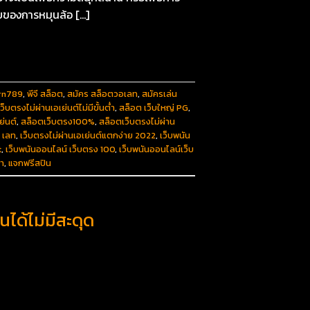
อบของการหมุนล้อ […]
orn789
,
พีจี สล็อต
,
สมัคร สล็อตวอเลท
,
สมัครเล่น
ว็บตรงไม่ผ่านเอเย่นต์ไม่มีขั้นต่ำ
,
สล็อต เว็บใหญ่ PG
,
ย่นต์
,
สล็อตเว็บตรง100%
,
สล็อตเว็บตรงไม่ผ่าน
 เลท
,
เว็บตรงไม่ผ่านเอเย่นต์แตกง่าย 2022
,
เว็บพนัน
t
,
เว็บพนันออนไลน์ เว็บตรง 100
,
เว็บพนันออนไลน์เว็บ
่ำ
,
แจกฟรีสปิน
ได้ไม่มีสะดุด