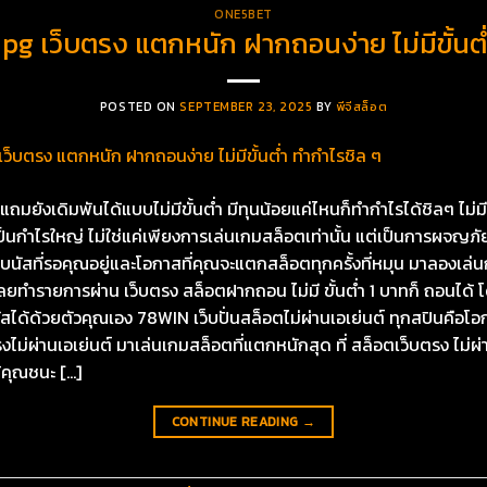
ONE5BET
pg เว็บตรง แตกหนัก ฝากถอนง่าย ไม่มีขั้นต่
POSTED ON
SEPTEMBER 23, 2025
BY
พีจีสล็อต
ถมยังเดิมพันได้แบบไม่มีขั้นต่ำ มีทุนน้อยแค่ไหนก็ทำกำไรได้ชิลๆ ไม่มีข
เป็นกำไรใหญ่ ไม่ใช่แค่เพียงการเล่นเกมสล็อตเท่านั้น แต่เป็นการผจญภัย
บนัสที่รอคุณอยู่และโอกาสที่คุณจะแตกสล็อตทุกครั้งที่หมุน มาลองเล่นกั
ด้เลยทำรายการผ่าน เว็บตรง สล็อตฝากถอน ไม่มี ขั้นต่ำ 1 บาทก็ ถอนได้ 
ัสได้ด้วยตัวคุณเอง 78WIN เว็บปั่นสล็อตไม่ผ่านเอเย่นต์ ทุกสปินคือโอก
ไม่ผ่านเอเย่นต์ มาเล่นเกมสล็อตที่แตกหนักสุด ที่ สล็อตเว็บตรง ไม่ผ่า
ห้คุณชนะ […]
CONTINUE READING
→