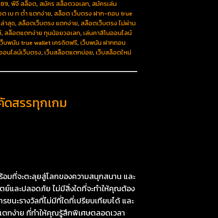
789
,
พีจี สล็อต
,
สมัคร สล็อตวอเลท
,
สมัครเล่น
อต เบ ท ต่ำ แตกง่าย
,
สล็อต เว็บตรง ฝาก-ถอน true
ล่าสุด
,
สล็อตเว็บตรง แตกง่าย
,
สล็อตเว็บตรง ไม่ผ่าน
์
,
สล็อตแตกง่าย ทุนน้อยวอเลท
,
เล่นคาสิโนออนไลน์
เว็บพนัน true wallet เครดิตฟรี
,
เว็บพนัน ฝากถอน
นออนไลน์เว็บตรง
,
เว็บสล็อตแตกบ่อย
,
เว็บสล็อตใหม่
 คัดสรรทุกเกม
ร้อมที่จะตะลุยสู่โลกของความสนุกสนาน และ
่อสัตย์และปลอดภัย ไม่มีสิ่งใดที่จะทำให้คุณต้อง
ชนะรางวัลที่ไม่มีที่ใดที่เปรียบเทียบได้ และ
แตกง่าย ที่ทำให้คุณรู้สึกพิเศษตลอดเวลา