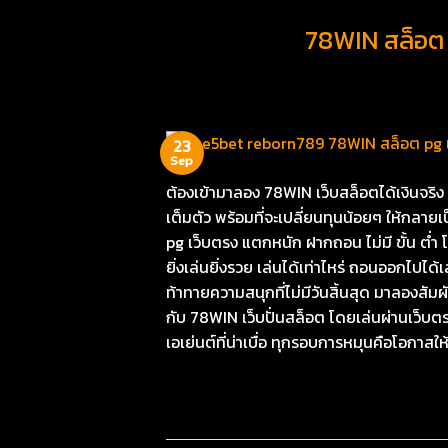
78WIN สล็อต 
23
Sep
ต้องเข้ามาลอง 78WIN เว็บสล็อตได้เงินจริง แ
เต็มตัว พร้อมที่จะเปลี่ยนทุนน้อยๆ ให้กลาย
pg เว็บตรง แตกหนัก ฝากถอน ไม่มี ขั้น ต่ำ โ
ยิ่งเล่นยิ่งรวย เล่นได้เท่าไหร่ ถอนออกไปไ
ท้าทายความสนุกที่ไม่มีวันสิ้นสุด มาลองสัมผ
กับ 78WIN เว็บปั่นสล็อต โดยเล่นผ่านเว็บตรง
เอเย่นต์ที่น่าเบื่อ ทุกรอบการหมุนคือโอกาสใ