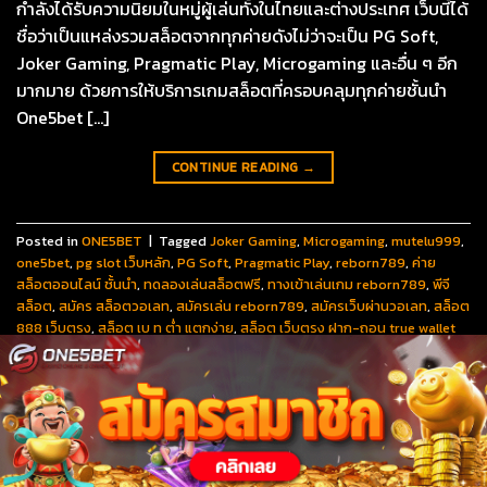
กำลังได้รับความนิยมในหมู่ผู้เล่นทั้งในไทยและต่างประเทศ เว็บนี้ได้
ชื่อว่าเป็นแหล่งรวมสล็อตจากทุกค่ายดังไม่ว่าจะเป็น PG Soft,
Joker Gaming, Pragmatic Play, Microgaming และอื่น ๆ อีก
มากมาย ด้วยการให้บริการเกมสล็อตที่ครอบคลุมทุกค่ายชั้นนำ
One5bet […]
CONTINUE READING
→
Posted in
ONE5BET
|
Tagged
Joker Gaming
,
Microgaming
,
mutelu999
,
one5bet
,
pg slot เว็บหลัก
,
PG Soft
,
Pragmatic Play
,
reborn789
,
ค่าย
สล็อตออนไลน์ ชั้นนำ
,
ทดลองเล่นสล็อตฟรี
,
ทางเข้าเล่นเกม reborn789
,
พีจี
สล็อต
,
สมัคร สล็อตวอเลท
,
สมัครเล่น reborn789
,
สมัครเว็บผ่านวอเลท
,
สล็อต
888 เว็บตรง
,
สล็อต เบ ท ต่ำ แตกง่าย
,
สล็อต เว็บตรง ฝาก-ถอน true wallet
ไม่มี ขั้น ต่ํา
,
สล็อต เว็บตรงไม่ผ่านเอเย่นต์ไม่มีขั้นต่ำ
,
สล็อต เว็บใหญ่ PG
,
สล็อต888
,
สล็อตทรูวอเลท ไม่มีขั้นต่ำ
,
สล็อตฝาก10รับ100ล่าสุด
,
สล็อตเว็บ
ตรง แตกง่าย
,
สล็อตเว็บตรงไม่ผ่านเอเย่นต์ ที่ดีที่สุดที่ปี 2023
,
สล็อตแตกง่าย
pg
,
สล็อตแตกง่าย ทุนน้อยวอเลท
,
เล่นคาสิโนออนไลน์เว็บตรง ไม่ผ่านเอเยนต์
,
เว็บตรง 100
,
เว็บตรง รองรับ วอ เลท
,
เว็บตรงไม่ผ่านเอเย่นต์แตกง่าย 2022
,
เว็บพนัน true wallet เครดิตฟรี
,
เว็บพนัน ฝากถอน ไม่มี ขั้นต่ำ เติม ด้วย wallet
,
เว็บพนันออนไลน์ 888 เว็บตรง
,
เว็บพนันออนไลน์ เติมผ่าน true wallet
,
เว็บพนัน