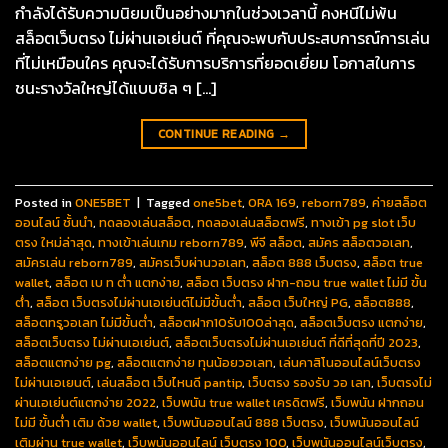
กำลังได้รับความนิยมเป็นอย่างมากในช่วงเวลานี้ คงหนีไม่พ้น
สล็อตเว็บตรง ไม่ผ่านเอเย่นต์ ที่คุณจะพบกับประสบการณ์การเล่น
ที่ไม่เหมือนใคร คุณจะได้รับการบริการที่ยอดเยี่ยม โอกาสในการ
ชนะรางวัลใหญ่ได้แบบชิล ๆ […]
CONTINUE READING
→
Posted in
ONE5BET
|
Tagged
one5bet
,
ORA 169
,
reborn789
,
ค่ายสล็อต
ออนไลน์ ชั้นนำ
,
ทดลองเล่นสล็อต
,
ทดลองเล่นสล็อตฟรี
,
ทางเข้า pg slot เว็บ
ตรง ใหม่ล่าสุด
,
ทางเข้าเล่นเกม reborn789
,
พีจี สล็อต
,
สมัคร สล็อตวอเลท
,
สมัครเล่น reborn789
,
สมัครเว็บผ่านวอเลท
,
สล็อต 888 เว็บตรง
,
สล็อต true
wallet
,
สล็อต เบ ท ต่ำ แตกง่าย
,
สล็อต เว็บตรง ฝาก-ถอน true wallet ไม่มี ขั้น
ต่ํา
,
สล็อต เว็บตรงไม่ผ่านเอเย่นต์ไม่มีขั้นต่ำ
,
สล็อต เว็บใหญ่ PG
,
สล็อต888
,
สล็อตทรูวอเลท ไม่มีขั้นต่ำ
,
สล็อตฝาก10รับ100ล่าสุด
,
สล็อตเว็บตรง แตกง่าย
,
สล็อตเว็บตรง ไม่ผ่านเอเย่นต์
,
สล็อตเว็บตรงไม่ผ่านเอเย่นต์ ที่ดีที่สุดที่ปี 2023
,
สล็อตแตกง่าย pg
,
สล็อตแตกง่าย ทุนน้อยวอเลท
,
เล่นคาสิโนออนไลน์เว็บตรง
ไม่ผ่านเอเยนต์
,
เล่นสล็อต เว็บไหนดี pantip
,
เว็บตรง รองรับ วอ เลท
,
เว็บตรงไม่
ผ่านเอเย่นต์แตกง่าย 2022
,
เว็บพนัน true wallet เครดิตฟรี
,
เว็บพนัน ฝากถอน
ไม่มี ขั้นต่ำ เติม ด้วย wallet
,
เว็บพนันออนไลน์ 888 เว็บตรง
,
เว็บพนันออนไลน์
เติมผ่าน true wallet
,
เว็บพนันออนไลน์ เว็บตรง 100
,
เว็บพนันออนไลน์เว็บตรง
,