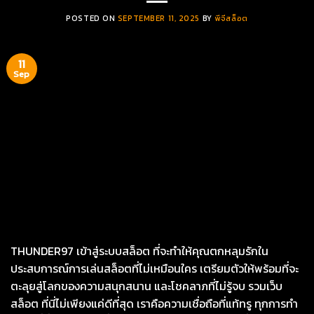
POSTED ON
SEPTEMBER 11, 2025
BY
พีจีสล็อต
11
Sep
THUNDER97 เข้าสู่ระบบสล็อต ที่จะทำให้คุณตกหลุมรักใน
ประสบการณ์การเล่นสล็อตที่ไม่เหมือนใคร เตรียมตัวให้พร้อมที่จะ
ตะลุยสู่โลกของความสนุกสนาน และโชคลาภที่ไม่รู้จบ รวมเว็บ
สล็อต ที่นี่ไม่เพียงแค่ดีที่สุด เราคือความเชื่อถือที่แท้ทรู ทุกการทำ