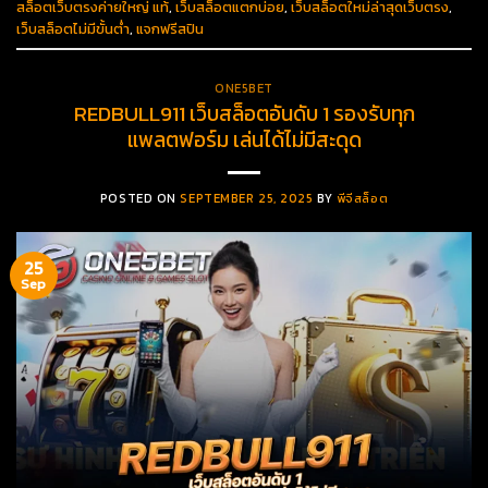
สล็อตเว็บตรงค่ายใหญ่ แท้
,
เว็บสล็อตแตกบ่อย
,
เว็บสล็อตใหม่ล่าสุดเว็บตรง
,
เว็บสล็อตไม่มีขั้นต่ำ
,
แจกฟรีสปิน
ONE5BET
REDBULL911 เว็บสล็อตอันดับ 1 รองรับทุก
แพลตฟอร์ม เล่นได้ไม่มีสะดุด
POSTED ON
SEPTEMBER 25, 2025
BY
พีจีสล็อต
25
Sep