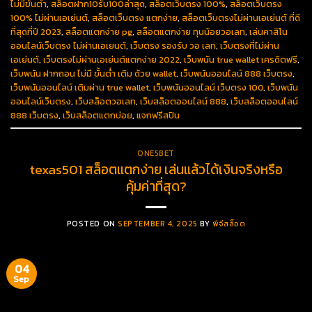
ไม่มีขั้นต่ำ
,
สล็อตฝาก10รับ100ล่าสุด
,
สล็อตเว็บตรง 100%
,
สล็อตเว็บตรง
100% ไม่ผ่านเอเย่นต์
,
สล็อตเว็บตรง แตกง่าย
,
สล็อตเว็บตรงไม่ผ่านเอเย่นต์ ที่ดี
ที่สุดที่ปี 2023
,
สล็อตแตกง่าย pg
,
สล็อตแตกง่าย ทุนน้อยวอเลท
,
เล่นคาสิโน
ออนไลน์เว็บตรง ไม่ผ่านเอเยนต์
,
เว็บตรง รองรับ วอ เลท
,
เว็บตรงที่ไม่ผ่าน
เอเย่นต์
,
เว็บตรงไม่ผ่านเอเย่นต์แตกง่าย 2022
,
เว็บพนัน true wallet เครดิตฟรี
,
เว็บพนัน ฝากถอน ไม่มี ขั้นต่ำ เติม ด้วย wallet
,
เว็บพนันออนไลน์ 888 เว็บตรง
,
เว็บพนันออนไลน์ เติมผ่าน true wallet
,
เว็บพนันออนไลน์ เว็บตรง 100
,
เว็บพนัน
ออนไลน์เว็บตรง
,
เว็บสล็อตวอเลท
,
เว็บสล็อตออนไลน์ 888
,
เว็บสล็อตออนไลน์
888 เว็บตรง
,
เว็บสล็อตแตกบ่อย
,
แจกฟรีสปิน
ONE5BET
texas501 สล็อตแตกง่าย เล่นแล้วได้เงินจริงหรือ
คุ้มค่าที่สุด?
POSTED ON
SEPTEMBER 4, 2025
BY
พีจีสล็อต
04
Sep