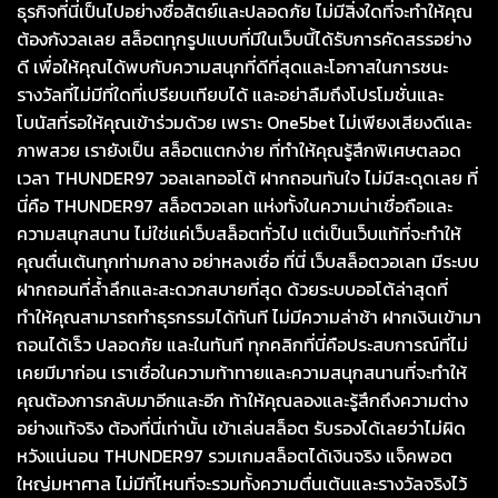
ธุรกิจที่นี่เป็นไปอย่างซื่อสัตย์และปลอดภัย ไม่มีสิ่งใดที่จะทำให้คุณ
ต้องกังวลเลย สล็อตทุกรูปแบบที่มีในเว็บนี้ได้รับการคัดสรรอย่าง
ดี เพื่อให้คุณได้พบกับความสนุกที่ดีที่สุดและโอกาสในการชนะ
รางวัลที่ไม่มีที่ใดที่เปรียบเทียบได้ และอย่าลืมถึงโปรโมชั่นและ
โบนัสที่รอให้คุณเข้าร่วมด้วย เพราะ One5bet ไม่เพียงเสียงดีและ
ภาพสวย เรายังเป็น สล็อตแตกง่าย ที่ทำให้คุณรู้สึกพิเศษตลอด
เวลา THUNDER97 วอลเลทออโต้ ฝากถอนทันใจ ไม่มีสะดุดเลย ที่
นี่คือ THUNDER97 สล็อตวอเลท แห่งทั้งในความน่าเชื่อถือและ
ความสนุกสนาน ไม่ใช่แค่เว็บสล็อตทั่วไป แต่เป็นเว็บแท้ที่จะทำให้
คุณตื่นเต้นทุกท่ามกลาง อย่าหลงเชื่อ ที่นี่ เว็บสล็อตวอเลท มีระบบ
ฝากถอนที่ล้ำลึกและสะดวกสบายที่สุด ด้วยระบบออโต้ล่าสุดที่
ทำให้คุณสามารถทำธุรกรรมได้ทันที ไม่มีความล่าช้า ฝากเงินเข้ามา
ถอนได้เร็ว ปลอดภัย และในทันที ทุกคลิกที่นี่คือประสบการณ์ที่ไม่
เคยมีมาก่อน เราเชื่อในความท้าทายและความสนุกสนานที่จะทำให้
คุณต้องการกลับมาอีกและอีก ท้าให้คุณลองและรู้สึกถึงความต่าง
อย่างแท้จริง ต้องที่นี่เท่านั้น เข้าเล่นสล็อต รับรองได้เลยว่าไม่ผิด
หวังแน่นอน THUNDER97 รวมเกมสล็อตได้เงินจริง แจ็คพอต
ใหญ่มหาศาล ไม่มีที่ไหนที่จะรวมทั้งความตื่นเต้นและรางวัลจริงไว้