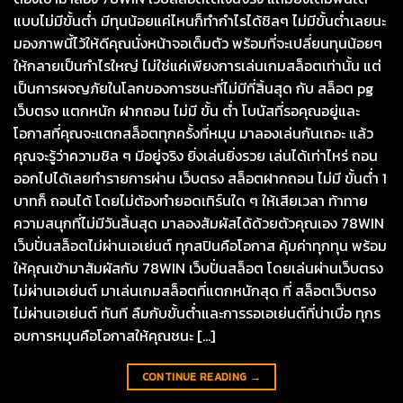
แบบไม่มีขั้นต่ำ มีทุนน้อยแค่ไหนก็ทำกำไรได้ชิลๆ ไม่มีขั้นต่ำเลยนะ
มองภาพนี้ไว้ให้ดีคุณนั่งหน้าจอเต็มตัว พร้อมที่จะเปลี่ยนทุนน้อยๆ
ให้กลายเป็นกำไรใหญ่ ไม่ใช่แค่เพียงการเล่นเกมสล็อตเท่านั้น แต่
เป็นการผจญภัยในโลกของการชนะที่ไม่มีที่สิ้นสุด กับ สล็อต pg
เว็บตรง แตกหนัก ฝากถอน ไม่มี ขั้น ต่ำ โบนัสที่รอคุณอยู่และ
โอกาสที่คุณจะแตกสล็อตทุกครั้งที่หมุน มาลองเล่นกันเถอะ แล้ว
คุณจะรู้ว่าความชิล ๆ มีอยู่จริง ยิ่งเล่นยิ่งรวย เล่นได้เท่าไหร่ ถอน
ออกไปได้เลยทำรายการผ่าน เว็บตรง สล็อตฝากถอน ไม่มี ขั้นต่ำ 1
บาทก็ ถอนได้ โดยไม่ต้องทำยอดเทิร์นใด ๆ ให้เสียเวลา ท้าทาย
ความสนุกที่ไม่มีวันสิ้นสุด มาลองสัมผัสได้ด้วยตัวคุณเอง 78WIN
เว็บปั่นสล็อตไม่ผ่านเอเย่นต์ ทุกสปินคือโอกาส คุ้มค่าทุกทุน พร้อม
ให้คุณเข้ามาสัมผัสกับ 78WIN เว็บปั่นสล็อต โดยเล่นผ่านเว็บตรง
ไม่ผ่านเอเย่นต์ มาเล่นเกมสล็อตที่แตกหนักสุด ที่ สล็อตเว็บตรง
ไม่ผ่านเอเย่นต์ ทันที ลืมกับขั้นต่ำและการรอเอเย่นต์ที่น่าเบื่อ ทุกร
อบการหมุนคือโอกาสให้คุณชนะ […]
CONTINUE READING
→