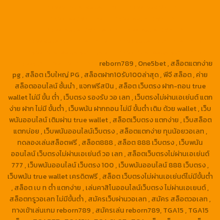
https://g2gbetwallet.co/
https://tga689.com
https://tga689.me/
https://tgabet689.com
https://tgabet689.net/
https://tgabet689.co
https://walletslottrue.com/
https://wallet-slottrue.com/
https://true-walletslot.net/
https://true-walletslot.com/
https://slot-freecredit.top/
reborn789 , One5bet , สล็อตแตกง่าย
pg , สล็อต เว็บใหญ่ PG , สล็อตฝาก10รับ100ล่าสุด , พีจี สล็อต , ค่าย
สล็อตออนไลน์ ชั้นนำ , แจกฟรีสปิน , สล็อต เว็บตรง ฝาก-ถอน true
wallet ไม่มี ขั้น ต่ํา , เว็บตรง รองรับ วอ เลท , เว็บตรงไม่ผ่านเอเย่นต์ แตก
ง่าย ฝาก ไม่มี ขั้นต่ำ , เว็บพนัน ฝากถอน ไม่มี ขั้นต่ำ เติม ด้วย wallet , เว็บ
พนันออนไลน์ เติมผ่าน true wallet , สล็อตเว็บตรง แตกง่าย , เว็บสล็อต
แตกบ่อย , เว็บพนันออนไลน์เว็บตรง , สล็อตแตกง่าย ทุนน้อยวอเลท ,
ทดลองเล่นสล็อตฟรี , สล็อต888 , สล็อต 888 เว็บตรง , เว็บพนัน
ออนไลน์ เว็บตรงไม่ผ่านเอเย่นต์ วอ เลท , สล็อตเว็บตรงไม่ผ่านเอเย่นต์
777 , เว็บพนันออนไลน์ เว็บตรง 100 , เว็บพนันออนไลน์ 888 เว็บตรง ,
เว็บพนัน true wallet เครดิตฟรี , สล็อต เว็บตรงไม่ผ่านเอเย่นต์ไม่มีขั้นต่ำ
, สล็อต เบ ท ต่ำ แตกง่าย , เล่นคาสิโนออนไลน์เว็บตรง ไม่ผ่านเอเยนต์ ,
สล็อตทรูวอเลท ไม่มีขั้นต่ำ , สมัครเว็บผ่านวอเลท , สมัคร สล็อตวอเลท ,
ทางเข้าเล่นเกม reborn789 , สมัครเล่น reborn789, TGA15 , TGA15