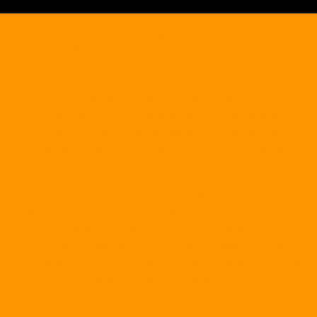
https://tga689z.com
https://tga689z.co
https://tga689z.xyz
https://rico689.com
https://g2g-cash.org
https://g2g-cash.co
https://pg15k.bet
https://pg15k.me
https://pg15k.xyz
https://pg15k.co
https://pg15k.net
https://pgbet15k.com
https://pg15k.bet
https://pg15k.me
https://pg15k.xyz
https://pg15k.co
https://tga1168.com/
https://tgabet.xyz/
http://tga789.com/
https://tga1168.net/
https://tga1168.top/
https://tga1168.life/
https://678xbet.net/
https://678xbet.co
https://ans-allstars.com/
https://rico168.net/
https://rico168.com/
https://one5bet.net/
https://one5bet.co/
https://tga199.com/
https://reborn789.net/
https://true-
walletslot.net
https://reborn789.me/
https://jazz55.net/
https://walletslottrue.com
https://true-walletslot.net
https://slot-freecredit.top
https://true-walletslot.com
https://jazz55.top/
https://jazz-55.co/
https://jazz-55.com/
https://jazz-55.net/
https://jazz55.co/
https://g2gbetvip888.com/
https://g2gbetwallet.com/
https://g2gbetwallet.net/
https://xn--82ca8bbo3nc4a9d.com/