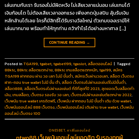
เล่นเกมกับเรา รับรองไม่มีผิดหวัง ไม่เสียเวลาแน่นอน เล่นเกมได้
เงินก้อนโต ไม่ต้องเสียเวลาออกแรง เพียงกดปุ่มสปิน ลุ้นรับเงิน
หลักล้านได้เลย ใครก็มีสิทธิ์ได้รับรางวัลใหญ่ ตัวเกมของเรามีให้
เล่นมากมาย พร้อมทำให้ทุกท่าน คว้ากำไรได้อย่างมหาศาล […]
CONTINUE READING
→
Posted in
TGA199
,
tgabet
,
tgabet199
,
tgaslot
,
สล็อตออนไลน์
|
Tagged
88ktc
,
88ktc สล็อตแตกง่าย
,
88ktc เกมสล็อตแตกหนัก
,
tga199
,
สมัคร
TGA199 ฝากถอน ผ่าน วอ เลท ไม่มี ขั้นต่ำ
,
สมัครเว็บผ่านวอเลท
,
สล็อต เว็บตรง
ฝาก-ถอน true wallet ไม่มี ขั้น ต่ํา
,
สล็อต เว็บตรงไม่ผ่านเอเย่นต์ไม่มีขั้นต่ำ
,
สล็อต888
,
สล็อตเว็บตรงไม่ผ่านเอเย่นต์ ที่ดีที่สุดที่ปี 2023
,
สุดยอดเว็บสล็อตทำ
เงิน
,
เกมสล็อต
,
เว็บตรง รองรับ วอ เลท
,
เว็บตรงไม่ผ่านเอเย่นต์แตกง่าย 2022
,
เว็บพนัน true wallet เครดิตฟรี
,
เว็บพนัน ฝากถอน ไม่มี ขั้นต่ำ เติม ด้วย wallet
,
เว็บพนันออนไลน์ 888 เว็บตรง
,
เว็บพนันออนไลน์ เติมผ่าน true wallet
,
เว็บพนัน
ออนไลน์ เว็บตรง 100
ONE5BET
,
คาสิโนออนไลน์
ptwo88 เว็บพนันออนไลน์ยอดฮิต รับรองทุกผู้