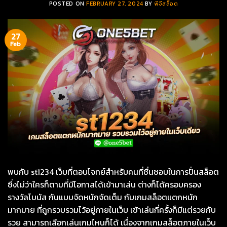
POSTED ON
FEBRUARY 27, 2024
BY
พีจีสล็อต
27
Feb
พบกับ st1234 เว็บที่ตอบโจทย์สำหรับคนที่ชื่นชอบในการปั่นสล็อต
ซึ่งไม่ว่าใครก็ตามที่มีโอกาสได้เข้ามาเล่น ต่างก็ได้ครอบครอง
รางวัลโบนัส กันแบบจัดหนักจัดเต็ม กับเกมสล็อตแตกหนัก
มากมาย ที่ถูกรวบรวมไว้อยู่ภายในเว็บ เข้าเล่นกี่ครั้งก็มีแต่รวยกับ
รวย สามารถเลือกเล่นเกมไหนก็ได้ เนื่องจากเกมสล็อตภายในเว็บ