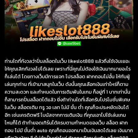
ท่านใดที่กังวลว่าปั่นสล็อตในเว็บ likeslot888 แล้วถึงใช้เงินเยอะ
ให้คุณเลิกกังวลไปได้เลย เพราะที่นี่คุณไม่ต้องใช้เงินมากมายอะไร
ก็เล่นได้ โดยทางเว็บมีการแจก โปรสล็อต ฝากถอนไม่อั้น ให้กับผู้
เล่นทุกท่าน ที่เข้ามาสนุกในเว็บ ดังนั้นคุณเลือกเงินเท่าไหร่ก็ตาม
ความสะดวก และกำหนดในการเดิมพันในเกม ก็อยู่ที่ 1 บาทเท่านั้น
ก็สามารถปั่นสล็อตได้แล้ว ยิ่งถ้าท่านใดที่เลือกรับโปรโมชั่นพิเศษ
ในเว็บ สล็อตเติม ทรู วอ เลท ไม่มี ขั้น ต่ำ คุณก็จะประหยัดเงินได้
อีก เช่นเครดิตฟรี โบนัสจากการเติมเงิน ที่คุณเอาไปใช้เล่นเกม
ไหนก็ได้ ถ้าทำยอดเทิร์นได้ครบตามกำหนดของเว็บ สล็อต ฝาก
ถอน ไม่มี ขั้นต่ำ auto คุณก็ถอนออกมาเป็นเงินสดได้เลย เงินมาก