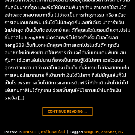
ทันสมัยมากที่สุด และเพื่อให้นักเดิมพันทุกท่าน สามารถใช้งานได้
อย่างสะดวกสบายมากขึ้น ไม่ว่าจะเป็นการทำธุรกรรม หรือ แม้แต่
การเล่นเกมเดิมพัน เล่นได้ไม่มีสะดุดกันเลยทีเดียว บาคาร่าเว็บ
ใหม่ล่าสุด เป็นเว็บที่ตอบโจทย์ และ ดีที่สุดแล้วในตอนนี้ แจกโปรโม
ชั่นคาสิโน heng689 มีเครดิตฟรี ไม่ต้องทำเงื่อนไขอะไรเลย
heng689 เว็บที่แจกหนักสุดๆ มีการแจกโปรโมชั่นดีๆ ทุกวัน
สมาชิกใหม่ที่เพิ่งเข้ามาใช้บริการ ท่านจะได้เล่นเกมเดิมพันที่แสน
คุ้มค่า ใช้เวลาเล่นไม่นาน ก็อาจเป็นเศรษฐีได้ไม่ยาก รวยไวแบบ
สุดๆ ด้วยความที่ว่า คาสิโนเฮง เป็นเว็บที่เล่นง่าย ไม่ต้องมีทักษะใน
การเล่นอะไรมากมาย ก็เข้ามาทำเงินได้ไม่ยาก ถึงไม่มีทุนเล่นก็ไม่
เป็นไร เพราะทางเว็บได้มีการแจกเครดิตฟรี ให้นักเดิมพันได้นำไป
เล่นเกมคาสิโนได้ทุกเกม ช่วยเพิ่มทุนให้มีโอกาสเข้าไปคว้าเงิน
รางวัล […]
CONTINUE READING
→
Posted in
ONE5BET
,
คาสิโนออนไลน์
|
Tagged
heng689
,
one5bet
,
PG