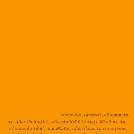
https://tga1168.life/
https://678xbet.net/
https://678xbet.co
https://ans-allstars.com/
https://rico168.net/
https://rico168.com/
https://one5bet.net/
https://one5bet.co/
https://tga199.com/
https://reborn789.net/
https://true-
walletslot.net
https://reborn789.me/
https://jazz55.net/
https://walletslottrue.com
https://true-walletslot.net
https://slot-freecredit.top
https://true-walletslot.com
https://jazz55.top/
https://jazz-55.co/
https://jazz-55.com/
https://jazz-55.net/
https://jazz55.co/
https://g2gbetvip888.com/
https://g2gbetwallet.com/
https://g2gbetwallet.net/
https://xn--82ca8bbo3nc4a9d.com/
https://g2gbetwallet.co/
https://tga689.com
https://tga689.me/
https://tgabet689.com
https://tgabet689.net/
https://tgabet689.co
https://walletslottrue.com/
https://wallet-slottrue.com/
https://true-walletslot.net/
https://true-walletslot.com/
https://slot-freecredit.top/
reborn789 , One5bet , สล็อตแตกง่าย
pg , สล็อต เว็บใหญ่ PG , สล็อตฝาก10รับ100ล่าสุด , พีจี สล็อต , ค่าย
สล็อตออนไลน์ ชั้นนำ , แจกฟรีสปิน , สล็อต เว็บตรง ฝาก-ถอน true