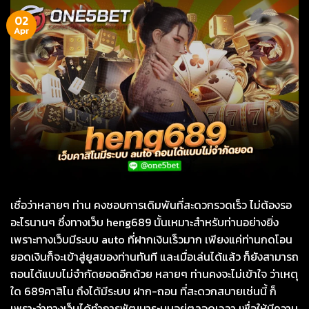
02
Apr
เชื่อว่าหลายๆ ท่าน คงชอบการเดิมพันที่สะดวกรวดเร็ว ไม่ต้องรอ
อะไรนานๆ ซึ่งทางเว็บ heng689 นั้นเหมาะสำหรับท่านอย่างยิ่ง
เพราะทางเว็บมีระบบ auto ที่ฝากเงินเร็วมาก เพียงแค่ท่านกดโอน
ยอดเงินก็จะเข้าสู่ยูสของท่านทันที และเมื่อเล่นได้แล้ว ก็ยังสามารถ
ถอนได้แบบไม่จำกัดยอดอีกด้วย หลายๆ ท่านคงจะไม่เข้าใจ ว่าเหตุ
ใด 689คาสิโน ถึงได้มีระบบ ฝาก-ถอน ที่สะดวกสบายเช่นนี้ ก็
เพราะว่าทางเว็บได้ทำการพัฒนาระบบอยู่ตลอดเวลา เพื่อให้มีความ