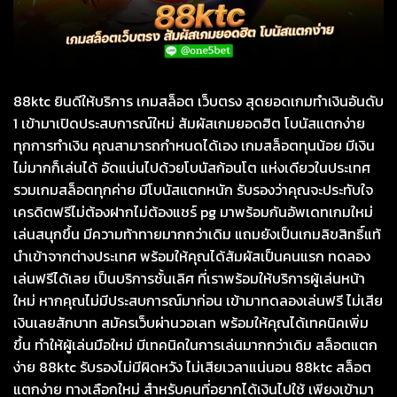
88ktc ยินดีให้บริการ เกมสล็อต เว็บตรง สุดยอดเกมทำเงินอันดับ
1 เข้ามาเปิดประสบการณ์ใหม่ สัมผัสเกมยอดฮิต โบนัสแตกง่าย
ทุกการทำเงิน คุณสามารถกำหนดได้เอง เกมสล็อตทุนน้อย มีเงิน
ไม่มากก็เล่นได้ อัดแน่นไปด้วยโบนัสก้อนโต แห่งเดียวในประเทศ
รวมเกมสล็อตทุกค่าย มีโบนัสแตกหนัก รับรองว่าคุณจะประทับใจ
เครดิตฟรีไม่ต้องฝากไม่ต้องแชร์ pg มาพร้อมกันอัพเดทเกมใหม่
เล่นสนุกขึ้น มีความท้าทายมากกว่าเดิม แถมยังเป็นเกมลิขสิทธิ์แท้
นำเข้าจากต่างประเทศ พร้อมให้คุณได้สัมผัสเป็นคนแรก ทดลอง
เล่นฟรีได้เลย เป็นบริการชั้นเลิศ ที่เราพร้อมให้บริการผู้เล่นหน้า
ใหม่ หากคุณไม่มีประสบการณ์มาก่อน เข้ามาทดลองเล่นฟรี ไม่เสีย
เงินเลยสักบาท สมัครเว็บผ่านวอเลท พร้อมให้คุณได้เทคนิคเพิ่ม
ขึ้น ทำให้ผู้เล่นมือใหม่ มีเทคนิคในการเล่นมากกว่าเดิม สล็อตแตก
ง่าย 88ktc รับรองไม่มีผิดหวัง ไม่เสียเวลาแน่นอน 88ktc สล็อต
แตกง่าย ทางเลือกใหม่ สำหรับคนที่อยากได้เงินไปใช้ เพียงเข้ามา