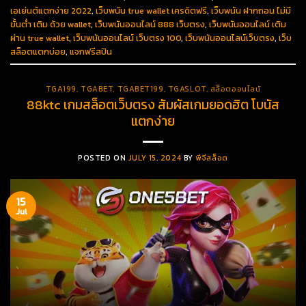
เอเย่นต์แตกง่าย 2022
,
เว็บพนัน true wallet เครดิตฟรี
,
เว็บพนัน ฝากถอน ไม่มี
ขั้นต่ำ เติม ด้วย wallet
,
เว็บพนันออนไลน์ 888 เว็บตรง
,
เว็บพนันออนไลน์ เติม
ผ่าน true wallet
,
เว็บพนันออนไลน์ เว็บตรง 100
,
เว็บพนันออนไลน์เว็บตรง
,
เว็บ
สล็อตแตกบ่อย
,
แจกฟรีสปิน
TGA199
,
TGABET
,
TGABET199
,
TGASLOT
,
สล็อตออนไลน์
88ktc เกมสล็อตเว็บตรง สัมผัสเกมยอดฮิต โบนัส
แตกง่าย
POSTED ON
JULY 15, 2024
BY
พีจีสล็อต
15
Jul