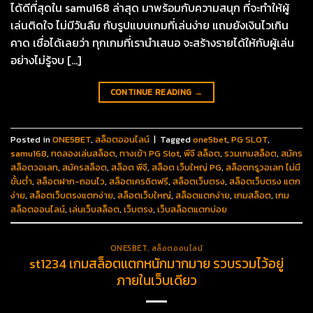
ได้ดีที่สุดใน samu168 ล่าสุด มาพร้อมกับความสนุก ที่จะทำให้ผู้
เล่นติดใจ ไม่มีวันลืม กับรูปแบบเกมที่เล่นง่าย แถมยังเงินไวเกิน
คาด เชื่อได้เลยว่า ทุกเกมที่เรานำเสนอ จะสร้างรายได้ให้กับผู้เล่น
อย่างไม่รู้จบ […]
CONTINUE READING
→
Posted in
ONE5BET
,
สล็อตออนไลน์
|
Tagged
one5bet
,
PG SLOT
,
samu168
,
ทดลองเล่นสล็อต
,
ทางเข้า PG Slot
,
พีจี สล็อต
,
รวมเกมสล็อต
,
สมัคร
สล็อตวอเลท
,
สมัครสล็อต
,
สล็อต พีจี
,
สล็อต เว็บใหญ่ PG
,
สล็อตทรูวอเลท ไม่มี
ขั้นต่ำ
,
สล็อตฝาก-ถอนไว
,
สล็อตเครดิตฟรี
,
สล็อตเว็บตรง
,
สล็อตเว็บตรง แตก
ง่าย
,
สล็อตเว็บตรงแตกง่าย
,
สล็อตเว็บใหญ่
,
สล็อตแตกง่าย
,
เกมสล็อต
,
เกม
สล็อตออนไลน์
,
เล่นเว็บสล็อต
,
เว็บตรง
,
เว็บสล็อตแตกบ่อย
ONE5BET
,
สล็อตออนไลน์
st1234 เกมสล็อตแตกหนักมากมาย รวบรวมไว้อยู่
ภายในเว็บเดียว