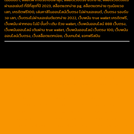
ผ่านเอเย่นต์ ที่ดีที่สุดที่ปี 2023
,
สล็อตแตกง่าย pg
,
สล็อตแตกง่าย ทุนน้อยวอ
เลท
,
เครดิตฟรี100
,
เล่นคาสิโนออนไลน์เว็บตรง ไม่ผ่านเอเยนต์
,
เว็บตรง รองรับ
วอ เลท
,
เว็บตรงไม่ผ่านเอเย่นต์แตกง่าย 2022
,
เว็บพนัน true wallet เครดิตฟรี
,
เว็บพนัน ฝากถอน ไม่มี ขั้นต่ำ เติม ด้วย wallet
,
เว็บพนันออนไลน์ 888 เว็บตรง
,
เว็บพนันออนไลน์ เติมผ่าน true wallet
,
เว็บพนันออนไลน์ เว็บตรง 100
,
เว็บพนัน
ออนไลน์เว็บตรง
,
เว็บสล็อตแตกบ่อย
,
เว็บเกมไพ่
,
แจกฟรีสปิน
https://tga689z.com
https://tga689z.co
https://tga689z.xyz
https://rico689.com
https://g2g-cash.org
https://g2g-cash.co
https://pg15k.bet
https://pg15k.me
https://pg15k.xyz
https://pg15k.co
https://pg15k.net
https://pgbet15k.com
https://pg15k.bet
https://pg15k.me
https://pg15k.xyz
https://pg15k.co
https://tga1168.com/
https://tgabet.xyz/
http://tga789.com/
https://tga1168.net/
https://tga1168.top/
https://tga1168.life/
https://678xbet.net/
https://678xbet.co
https://ans-allstars.com/
https://rico168.net/