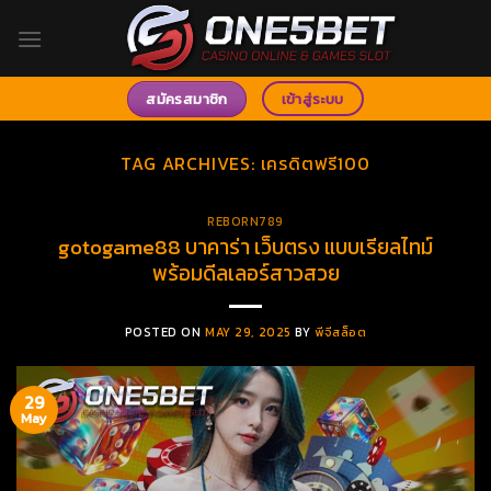
Skip
to
content
สมัครสมาชิก
เข้าสู่ระบบ
TAG ARCHIVES:
เครดิตฟรี100
REBORN789
gotogame88 บาคาร่า เว็บตรง แบบเรียลไทม์
พร้อมดีลเลอร์สาวสวย
POSTED ON
MAY 29, 2025
BY
พีจีสล็อต
29
May