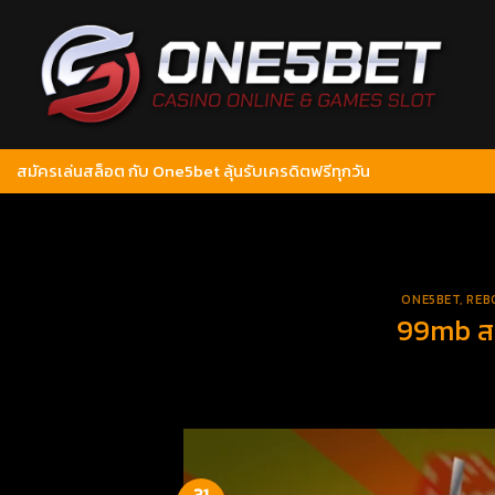
Skip
to
content
สมัครเล่นสล็อต กับ One5bet ลุ้นรับเครดิตฟรีทุกวัน
ONE5BET
,
REB
99mb สล็
31