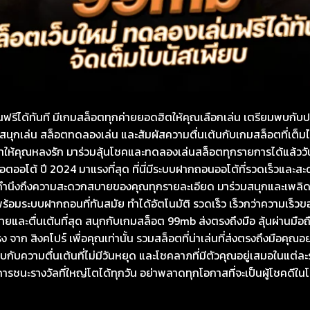
ีได้ทันที มีเกมสล็อตทุกค่ายยอดฮิตให้คุณเลือกเล่น เตรียมพบกับปร
ร่วมสนุกเล่น สล็อตทดลองเล่น และสัมผัสความตื่นเต้นกับเกมสล็อตที่
ให้คุณหลงรัก มาร่วมลุ้นโชคและทดลองเล่นสล็อตทุกรายการได้แล้ววันนี้
ตออโต้ ปี 2024 มาแรงที่สุด ที่นี่มีระบบฝากถอนออโต้ที่รวดเร็วและสะดวกท
าคำนึงถึงความสะดวกสบายของคุณทุกรายละเอียด มาร่วมสนุกและเพลิดเ
พร้อมระบบฝากถอนที่ทันสมัย ทำได้อัตโนมัติ รวดเร็ว เร็วกว่าความเร็วขอ
และตื่นเต้นที่สุด สนุกกับเกมสล็อต 99mb ส่งตรงถึงมือ ลุ้นผ่านมือถ
 จาก สิงคโปร์ เพื่อคุณเท่านั้น รวมสล็อตที่น่าเล่นที่ส่งตรงถึงมือคุณ
พบกับความตื่นเต้นที่ไม่มีวันหยุด และโชคลาภที่มีตัวคุณอยู่เสมอในแต่
ารชนะรางวัลที่ใหญ่โตได้ทุกวัน อย่าพลาดทุกโอกาสที่จะเป็นผู้โชคดี