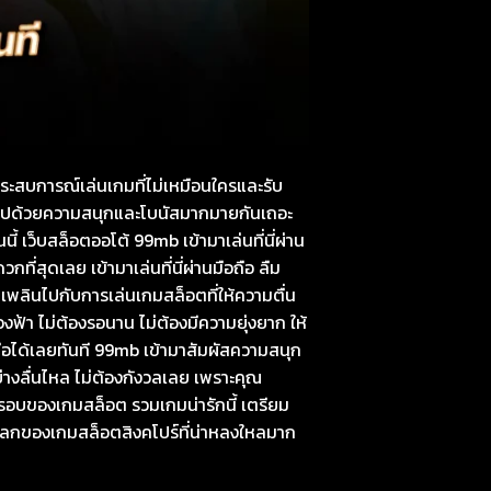
ะสบการณ์เล่นเกมที่ไม่เหมือนใครและรับ
เต็มไปด้วยความสนุกและโบนัสมากมายกันเถอะ
 เว็บสล็อตออโต้ 99mb เข้ามาเล่นที่นี่ผ่าน
ี่สุดเลย เข้ามาเล่นที่นี่ผ่านมือถือ ลืม
พลินไปกับการเล่นเกมสล็อตที่ให้ความตื่น
งฟ้า ไม่ต้องรอนาน ไม่ต้องมีความยุ่งยาก ให้
ือได้เลยทันที 99mb เข้ามาสัมผัสความสนุก
อย่างลื่นไหล ไม่ต้องกังวลเลย เพราะคุณ
ละรอบของเกมสล็อต รวมเกมน่ารักนี้ เตรียม
ในโลกของเกมสล็อตสิงคโปร์ที่น่าหลงใหลมาก