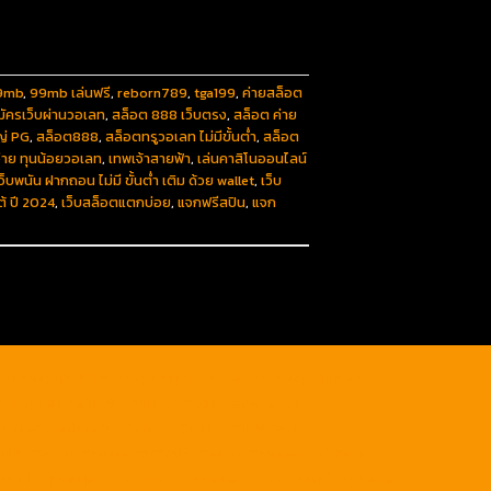
9mb
,
99mb เล่นฟรี
,
reborn789
,
tga199
,
ค่ายสล็อต
มัครเว็บผ่านวอเลท
,
สล็อต 888 เว็บตรง
,
สล็อต ค่าย
ญ่ PG
,
สล็อต888
,
สล็อตทรูวอเลท ไม่มีขั้นต่ำ
,
สล็อต
าย ทุนน้อยวอเลท
,
เทพเจ้าสายฟ้า
,
เล่นคาสิโนออนไลน์
ว็บพนัน ฝากถอน ไม่มี ขั้นต่ำ เติม ด้วย wallet
,
เว็บ
้ ปี 2024
,
เว็บสล็อตแตกบ่อย
,
แจกฟรีสปิน
,
แจก
ttps://pg15k.bet
https://pg15k.me
https://pg15k.xyz
o
https://tga1168.com/
https://tgabet.xyz/
s://ans-allstars.com/
https://rico168.net/
slot.net
https://reborn789.me/
https://jazz55.net/
top/
https://jazz-55.co/
https://jazz-55.com/
https://jazz-