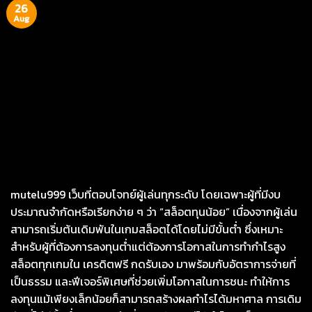
26
Aug
mutelu999 เว็บที่ตอบโจทย์ผู้เล่นทุกระดับ โดยเฉพาะผู้ที่มีงบ
ประมาณจำกัดหรือเรียกง่าย ๆ ว่า “สล็อตทุนน้อย” เนื่องจากผู้เล่น
สามารถเริ่มต้นเดิมพันในเกมสล็อตได้โดยไม่มีขั้นต่ำ ซึ่งเหมาะ
สำหรับผู้ที่ต้องการลงทุนต่ำแต่ต้องการโอกาสในการทำกำไรสูง
สล็อตทุกเกมใน เครดิตฟรี กดรับเอง มาพร้อมกับอัตราการจ่ายที่
เป็นธรรม และฟีเจอร์พิเศษที่ช่วยเพิ่มโอกาสในการชนะ ทำให้การ
ลงทุนแม้เพียงเล็กน้อยก็สามารถสร้างผลกำไรได้มหาศาล การเดิม