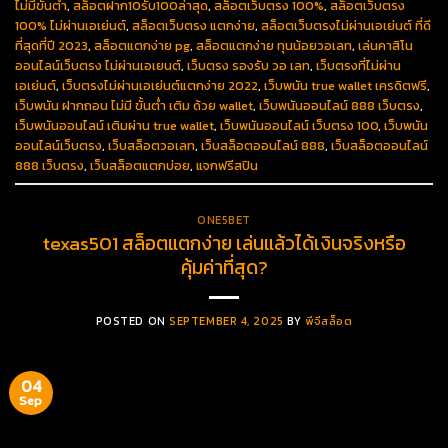
ไม่มีขั้นต่ำ
,
สล็อตฝาก10รับ100ล่าสุด
,
สล็อตเว็บตรง 100%
,
สล็อตเว็บตรง
100% ไม่ผ่านเอเย่นต์
,
สล็อตเว็บตรง แตกง่าย
,
สล็อตเว็บตรงไม่ผ่านเอเย่นต์ ที่ดี
ที่สุดที่ปี 2023
,
สล็อตแตกง่าย pg
,
สล็อตแตกง่าย ทุนน้อยวอเลท
,
เล่นคาสิโน
ออนไลน์เว็บตรง ไม่ผ่านเอเยนต์
,
เว็บตรง รองรับ วอ เลท
,
เว็บตรงที่ไม่ผ่าน
เอเย่นต์
,
เว็บตรงไม่ผ่านเอเย่นต์แตกง่าย 2022
,
เว็บพนัน true wallet เครดิตฟรี
,
เว็บพนัน ฝากถอน ไม่มี ขั้นต่ำ เติม ด้วย wallet
,
เว็บพนันออนไลน์ 888 เว็บตรง
,
เว็บพนันออนไลน์ เติมผ่าน true wallet
,
เว็บพนันออนไลน์ เว็บตรง 100
,
เว็บพนัน
ออนไลน์เว็บตรง
,
เว็บสล็อตวอเลท
,
เว็บสล็อตออนไลน์ 888
,
เว็บสล็อตออนไลน์
888 เว็บตรง
,
เว็บสล็อตแตกบ่อย
,
แจกฟรีสปิน
ONE5BET
texas501 สล็อตแตกง่าย เล่นแล้วได้เงินจริงหรือ
คุ้มค่าที่สุด?
POSTED ON
SEPTEMBER 4, 2025
BY
พีจีสล็อต
04
Sep