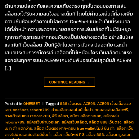
ด้านความปลอดภัยและความเที่ยงตรง ทุกขั้นตอนของการเล่น
สล็อตจะได้รับความสนใจอย่างเต็มที่ โดยไม่ผ่านเอเย่นต์ที่อาจเพิ่ม
ความซับซ้อนหรือความไม่สะดวก One5bet แนะนำ เว็บนี้ระบบออ
โต้ที่ล้ำหน้า ความสะดวกสบายตลอดการเล่นสล็อตที่ไม่มีวันหยุด
ทุกการทำธุรกรรมฝากถอนเงินจะเป็นไปอย่างรวดเร็ว อย่างลื่นไหล
และทันที เว็บสล็อต เป็นที่รู้จักในวงการ มั่นคง ปลอดภัย และนำ
เสนอประสบการณ์การเล่นสล็อตที่ไม่เหมือนใคร เว็บสล็อตมาแรง
แจกจริงทุกการชนะ ACE99 เกมเดิมพันออนไลน์สุดมันส์ ACE99
[…]
CONTINUE READING
→
Posted in
ONE5BET
|
Tagged
888 เว็บตรง
,
ACE99
,
ACE99 เว็บสล็อตวอ
เลท
,
one5bet
,
reborn789
,
ค่ายสล็อตออนไลน์ ชั้นนำ
,
ทดลองเล่นสล็อตฟรี
,
ทางเข้าเล่นเกม reborn789
,
พีจี สล็อต
,
สมัคร สล็อตวอเลท
,
สมัครเล่น
reborn789
,
สมัครเว็บผ่านวอเลท
,
สมัครเว็บสล็อต
,
สล็อต 888 เว็บตรง
,
สล็อต
เบ ท ต่ำ แตกง่าย
,
สล็อต เว็บตรง ฝาก-ถอน true wallet ไม่มี ขั้น ต่ํา
,
สล็อต เว็บ
ตรงไม่ผ่านเอเย่นต์ไม่มีขั้นต่ำ
,
สล็อต เว็บใหญ่ PG
,
สล็อต888
,
สล็อตทรูวอเลท