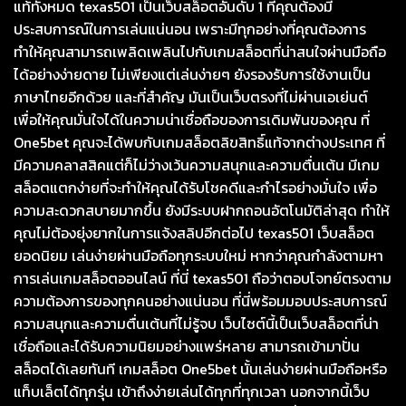
แท้ทั้งหมด texas501 เป็นเว็บสล็อตอันดับ 1 ที่คุณต้องมี
ประสบการณ์ในการเล่นแน่นอน เพราะมีทุกอย่างที่คุณต้องการ
ทำให้คุณสามารถเพลิดเพลินไปกับเกมสล็อตที่น่าสนใจผ่านมือถือ
ได้อย่างง่ายดาย ไม่เพียงแต่เล่นง่ายๆ ยังรองรับการใช้งานเป็น
ภาษาไทยอีกด้วย และที่สำคัญ มันเป็นเว็บตรงที่ไม่ผ่านเอเย่นต์
เพื่อให้คุณมั่นใจได้ในความน่าเชื่อถือของการเดิมพันของคุณ ที่
One5bet คุณจะได้พบกับเกมสล็อตลิขสิทธิ์แท้จากต่างประเทศ ที่
มีความคลาสสิคแต่ก็ไม่ว่างเว้นความสนุกและความตื่นเต้น มีเกม
สล็อตแตกง่ายที่จะทำให้คุณได้รับโชคดีและกำไรอย่างมั่นใจ เพื่อ
ความสะดวกสบายมากขึ้น ยังมีระบบฝากถอนอัตโนมัติล่าสุด ทำให้
คุณไม่ต้องยุ่งยากในการแจ้งสลิปอีกต่อไป texas501 เว็บสล็อต
ยอดนิยม เล่นง่ายผ่านมือถือทุกระบบใหม่ หากว่าคุณกำลังตามหา
การเล่นเกมสล็อตออนไลน์ ที่นี่ texas501 ถือว่าตอบโจทย์ตรงตาม
ความต้องการของทุกคนอย่างแน่นอน ที่นี่พร้อมมอบประสบการณ์
ความสนุกและความตื่นเต้นที่ไม่รู้จบ เว็บไซต์นี้เป็นเว็บสล็อตที่น่า
เชื่อถือและได้รับความนิยมอย่างแพร่หลาย สามารถเข้ามาปั่น
สล็อตได้เลยทันที เกมสล็อต One5bet นั้นเล่นง่ายผ่านมือถือหรือ
แท็บเล็ตได้ทุกรุ่น เข้าถึงง่ายเล่นได้ทุกที่ทุกเวลา นอกจากนี้เว็บ