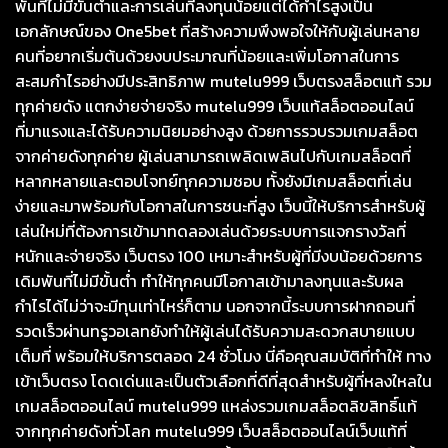
พันที่ไม่มีขั้นต่ำและการเล่นที่ลงทุนน้อยแต่ได้กำไรสูงเป็น
เอกลักษณ์ของ One5bet ที่สร้างความพึงพอใจให้กับผู้เล่นหลาย
คนที่อยากเริ่มต้นด้วยงบประมาณที่น้อยและเพิ่มโอกาสในการ
สะสมกำไรอย่างมีประสิทธิภาพ mutelu999 เว็บตรงสล็อตแท้ รวม
ทุกค่ายดัง แตกง่ายจ่ายจริง mutelu999 เว็บแท้สล็อตออนไลน์
ที่มาแรงและได้รับความนิยมอย่างสูง ด้วยการรวบรวมเกมสล็อต
จากค่ายดังทุกค่าย ผู้เล่นสามารถเพลิดเพลินไปกับเกมสล็อตที่
หลากหลายและตอบโจทย์ทุกความชอบ ทั้งยังมีเกมสล็อตที่เล่น
ง่ายและมาพร้อมกับโอกาสในการชนะที่สูง เว็บนี้ให้บริการสำหรับผู้
เล่นใหม่ที่ต้องการเข้ามาทดลองเล่นด้วยระบบการแจกรางวัลที่
หนักและจ่ายจริง เว็บตรง 100 เหมาะสำหรับผู้ที่มีงบน้อยด้วยการ
เดิมพันที่ไม่มีขั้นต่ำ ทำให้ทุกคนมีโอกาสเข้ามาลงทุนและรับผล
กำไรได้ไม่ว่าจะมีทุนเท่าไหร่ก็ตาม นอกจากนี้ระบบการฝากถอนที่
รวดเร็วผ่านทรูวอเลทยังทำให้ผู้เล่นได้รับความสะดวกสบายแบบ
เต็มที่ พร้อมให้บริการตลอด 24 ชั่วโมง นี่คือคุณสมบัติที่ทำให้ ทาง
เข้าเว็บตรง โดดเด่นและเป็นตัวเลือกที่ดีที่สุดสำหรับผู้ที่หลงใหลใน
เกมสล็อตออนไลน์ mutelu999 แหล่งรวมเกมสล็อตลิขสิทธิ์แท้
จากทุกค่ายดังทั่วโลก mutelu999 เว็บสล็อตออนไลน์เว็บแท้ที่