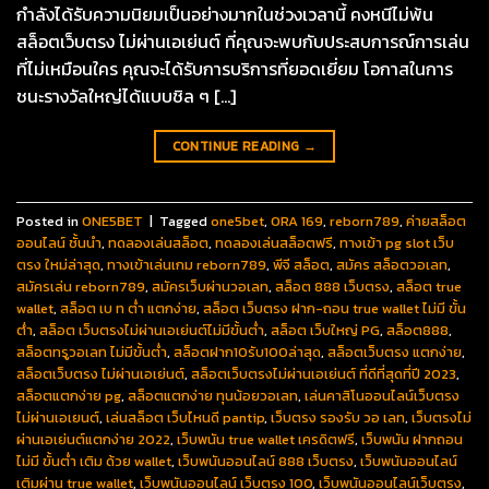
กำลังได้รับความนิยมเป็นอย่างมากในช่วงเวลานี้ คงหนีไม่พ้น
สล็อตเว็บตรง ไม่ผ่านเอเย่นต์ ที่คุณจะพบกับประสบการณ์การเล่น
ที่ไม่เหมือนใคร คุณจะได้รับการบริการที่ยอดเยี่ยม โอกาสในการ
ชนะรางวัลใหญ่ได้แบบชิล ๆ […]
CONTINUE READING
→
Posted in
ONE5BET
|
Tagged
one5bet
,
ORA 169
,
reborn789
,
ค่ายสล็อต
ออนไลน์ ชั้นนำ
,
ทดลองเล่นสล็อต
,
ทดลองเล่นสล็อตฟรี
,
ทางเข้า pg slot เว็บ
ตรง ใหม่ล่าสุด
,
ทางเข้าเล่นเกม reborn789
,
พีจี สล็อต
,
สมัคร สล็อตวอเลท
,
สมัครเล่น reborn789
,
สมัครเว็บผ่านวอเลท
,
สล็อต 888 เว็บตรง
,
สล็อต true
wallet
,
สล็อต เบ ท ต่ำ แตกง่าย
,
สล็อต เว็บตรง ฝาก-ถอน true wallet ไม่มี ขั้น
ต่ํา
,
สล็อต เว็บตรงไม่ผ่านเอเย่นต์ไม่มีขั้นต่ำ
,
สล็อต เว็บใหญ่ PG
,
สล็อต888
,
สล็อตทรูวอเลท ไม่มีขั้นต่ำ
,
สล็อตฝาก10รับ100ล่าสุด
,
สล็อตเว็บตรง แตกง่าย
,
สล็อตเว็บตรง ไม่ผ่านเอเย่นต์
,
สล็อตเว็บตรงไม่ผ่านเอเย่นต์ ที่ดีที่สุดที่ปี 2023
,
สล็อตแตกง่าย pg
,
สล็อตแตกง่าย ทุนน้อยวอเลท
,
เล่นคาสิโนออนไลน์เว็บตรง
ไม่ผ่านเอเยนต์
,
เล่นสล็อต เว็บไหนดี pantip
,
เว็บตรง รองรับ วอ เลท
,
เว็บตรงไม่
ผ่านเอเย่นต์แตกง่าย 2022
,
เว็บพนัน true wallet เครดิตฟรี
,
เว็บพนัน ฝากถอน
ไม่มี ขั้นต่ำ เติม ด้วย wallet
,
เว็บพนันออนไลน์ 888 เว็บตรง
,
เว็บพนันออนไลน์
เติมผ่าน true wallet
,
เว็บพนันออนไลน์ เว็บตรง 100
,
เว็บพนันออนไลน์เว็บตรง
,