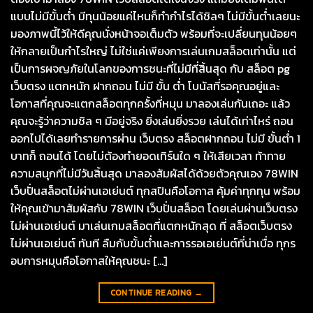
แบบไม่มีขั้นต่ำ มีทุนน้อยแค่ไหนก็ทำกำไรได้ชิลๆ ไม่มีขั้นต่ำเลยนะ
มองภาพนี้ไว้ให้ดีคุณนั่งหน้าจอเต็มตัว พร้อมที่จะเปลี่ยนทุนน้อยๆ
ให้กลายเป็นกำไรใหญ่ ไม่ใช่แค่เพียงการเล่นเกมสล็อตเท่านั้น แต่
เป็นการผจญภัยในโลกของการชนะที่ไม่มีที่สิ้นสุด กับ สล็อต pg
เว็บตรง แตกหนัก ฝากถอน ไม่มี ขั้น ต่ำ โบนัสที่รอคุณอยู่และ
โอกาสที่คุณจะแตกสล็อตทุกครั้งที่หมุน มาลองเล่นกันเถอะ แล้ว
คุณจะรู้ว่าความชิล ๆ มีอยู่จริง ยิ่งเล่นยิ่งรวย เล่นได้เท่าไหร่ ถอน
ออกไปได้เลยทำรายการผ่าน เว็บตรง สล็อตฝากถอน ไม่มี ขั้นต่ำ 1
บาทก็ ถอนได้ โดยไม่ต้องทำยอดเทิร์นใด ๆ ให้เสียเวลา ท้าทาย
ความสนุกที่ไม่มีวันสิ้นสุด มาลองสัมผัสได้ด้วยตัวคุณเอง 78WIN
เว็บปั่นสล็อตไม่ผ่านเอเย่นต์ ทุกสปินคือโอกาส คุ้มค่าทุกทุน พร้อม
ให้คุณเข้ามาสัมผัสกับ 78WIN เว็บปั่นสล็อต โดยเล่นผ่านเว็บตรง
ไม่ผ่านเอเย่นต์ มาเล่นเกมสล็อตที่แตกหนักสุด ที่ สล็อตเว็บตรง
ไม่ผ่านเอเย่นต์ ทันที ลืมกับขั้นต่ำและการรอเอเย่นต์ที่น่าเบื่อ ทุกร
อบการหมุนคือโอกาสให้คุณชนะ […]
CONTINUE READING
→