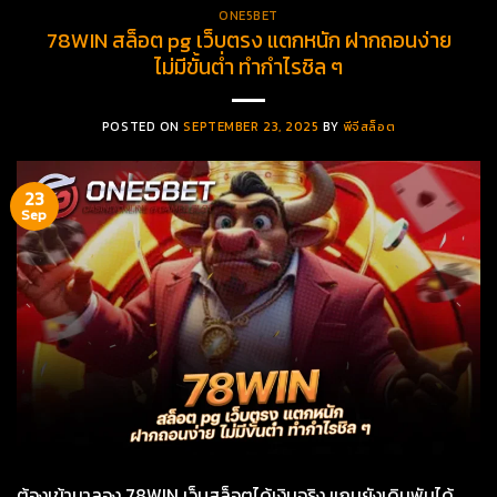
ONE5BET
78WIN สล็อต pg เว็บตรง แตกหนัก ฝากถอนง่าย
ไม่มีขั้นต่ำ ทำกำไรชิล ๆ
POSTED ON
SEPTEMBER 23, 2025
BY
พีจีสล็อต
23
Sep
ต้องเข้ามาลอง 78WIN เว็บสล็อตได้เงินจริง แถมยังเดิมพันได้