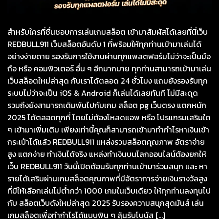
สำหรับใครที่ชื่นชอบการเล่นเกมสล็อต เข้ามาสัมผัสได้เลยที่นี่เว็บ
REDBULL911 เว็บสล็อตอันดับ 1 ที่พร้อมให้ทุกท่านเข้ามาเล่นได้
อย่างง่ายดาย รองรับการใช้งานผ่านทุกแพลตฟอร์มไม่ว่าจะเป็นมือ
ถือ หรือ คอมพิวเตอร์ อื่น ๆ อีกมากมาย ทุกท่านสามารถเข้ามาเล่น
เว็บสล็อตใหม่ล่าสุด กับเราได้ตลอด 24 ชั่วโมง แถมยังรองรับทุก
ระบบไม่ว่าจะเป็น iOS & Android ก็เล่นได้เลยทันที ไม่มีสะดุด
รวมถึงยังสามารถเดิมพันไปกับเกม สล็อต pg เว็บตรง แตกหนัก
2025 ได้ตลอดทุกที่ โดยไม่ต้องโหลดแอพ หรือ โปรแกรมเสริมใด
ๆ เข้ามาเพิ่มเติม เพียงเท่านี้คุณก็สามารถเข้ามาทำกำไรหาเงินเข้า
กระเป๋าได้แล้ว REDBULL911 แหล่งรวมสล็อตคุณภาพ อัตราจ่าย
สูง แตกง่าย ทำเงินได้จริง แหล่งทำเงินบนโลกออนไลน์ต้องยกให้
เว็บ REDBULL911 วันนี้เปิดต้อนรับทุกท่านเข้ามาร่วมสนุก และ หา
รายได้เสริมผ่านเกมสล็อตคุณภาพที่มีอัตราการจ่ายเงินรางวัลสูง
ที่มีให้เลือกเล่นไม่ต่ำกว่า 1000 เกมในเว็บเดียว ให้ทุกท่านลงทุนไป
กับ สล็อตเว็บดังใหม่ล่าสุด 2025 รับรองความสนุกสุดมันส์ เล่น
เกมสล็อตเพื่อทำกำไรได้แบบฟิน ๆ ลุ้นรับโบนัส […]