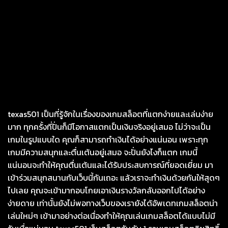
texas501 เป็นที่รู้จักในเรื่องของเกมสล็อตที่แตกง่ายและเล่นง่าย
มาก ทุกครั้งที่ปั่นก็มีโอกาสแตกเป็นเงินจริงอยู่เสมอ ไม่ว่าจะเป็น
เกมในรูปแบบใด คุณก็สามารถทำเงินได้อย่างแน่นอน เพราะทุก
เกมมีความสนุกและตื่นเต้นอยู่เสมอ จะปั่นยังไงก็แตก เกมนี้
แน่นอนจะทำให้คุณตื่นเต้นและได้รับประสบการณ์ที่ยอดเยี่ยม มา
เข้าร่วมสนุกสนานกับเว็บนี้กันเถอะ แล้วเราจะทำเงินด้วยกันให้สุดๆ
ไปเลย คุณจะเข้ามากอบโกยเอาเงินรางวัลกลับออกไปได้อย่าง
ง่ายดาย เท่านั้นยังไม่พอทางเว็บของเรายังได้อัพเดทเกมสล็อตน่า
เล่นใหม่ๆ เข้ามาอย่างต่อเนื่องทำให้คุณเล่นเกมสล็อตได้แบบไม่มี