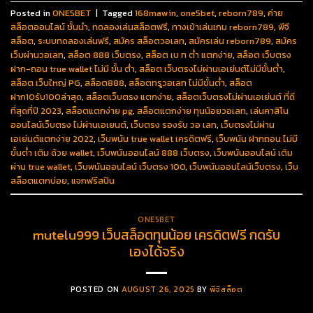
Posted in
ONE5BET
|
Tagged
168mawin
,
one5bet
,
reborn789
,
ค่าย
สล็อตออนไลน์ ชั้นนำ
,
ทดลองเล่นสล็อตฟรี
,
ทางเข้าเล่นเกม reborn789
,
พีจี
สล็อต
,
ระบบทดลองเล่นฟรี
,
สมัคร สล็อตวอเลท
,
สมัครเล่น reborn789
,
สมัคร
เว็บผ่านวอเลท
,
สล็อต 888 เว็บตรง
,
สล็อต เบ ท ต่ำ แตกง่าย
,
สล็อต เว็บตรง
ฝาก-ถอน true wallet ไม่มี ขั้น ต่ํา
,
สล็อต เว็บตรงไม่ผ่านเอเย่นต์ไม่มีขั้นต่ำ
,
สล็อต เว็บใหญ่ PG
,
สล็อต888
,
สล็อตทรูวอเลท ไม่มีขั้นต่ำ
,
สล็อต
ฝาก10รับ100ล่าสุด
,
สล็อตเว็บตรง แตกง่าย
,
สล็อตเว็บตรงไม่ผ่านเอเย่นต์ ที่ดี
ที่สุดที่ปี 2023
,
สล็อตแตกง่าย pg
,
สล็อตแตกง่าย ทุนน้อยวอเลท
,
เล่นคาสิโน
ออนไลน์เว็บตรง ไม่ผ่านเอเยนต์
,
เว็บตรง รองรับ วอ เลท
,
เว็บตรงไม่ผ่าน
เอเย่นต์แตกง่าย 2022
,
เว็บพนัน true wallet เครดิตฟรี
,
เว็บพนัน ฝากถอน ไม่มี
ขั้นต่ำ เติม ด้วย wallet
,
เว็บพนันออนไลน์ 888 เว็บตรง
,
เว็บพนันออนไลน์ เติม
ผ่าน true wallet
,
เว็บพนันออนไลน์ เว็บตรง 100
,
เว็บพนันออนไลน์เว็บตรง
,
เว็บ
สล็อตแตกบ่อย
,
แจกฟรีสปิน
ONE5BET
mutelu999 เว็บสล็อตทุนน้อย เครดิตฟรี กดรับ
เองได้จริง
POSTED ON
AUGUST 26, 2025
BY
พีจีสล็อต