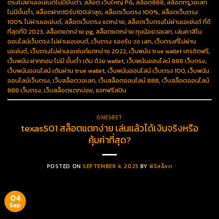
ตรงไม่ผ่านเอเย่นต์ไม่มีขั้นต่ำ
,
สล็อต เว็บใหญ่ PG
,
สล็อต888
,
สล็อตทรูวอเลท
ไม่มีขั้นต่ำ
,
สล็อตฝาก10รับ100ล่าสุด
,
สล็อตเว็บตรง 100%
,
สล็อตเว็บตรง
100% ไม่ผ่านเอเย่นต์
,
สล็อตเว็บตรง แตกง่าย
,
สล็อตเว็บตรงไม่ผ่านเอเย่นต์ ที่ดี
ที่สุดที่ปี 2023
,
สล็อตแตกง่าย pg
,
สล็อตแตกง่าย ทุนน้อยวอเลท
,
เล่นคาสิโน
ออนไลน์เว็บตรง ไม่ผ่านเอเยนต์
,
เว็บตรง รองรับ วอ เลท
,
เว็บตรงที่ไม่ผ่าน
เอเย่นต์
,
เว็บตรงไม่ผ่านเอเย่นต์แตกง่าย 2022
,
เว็บพนัน true wallet เครดิตฟรี
,
เว็บพนัน ฝากถอน ไม่มี ขั้นต่ำ เติม ด้วย wallet
,
เว็บพนันออนไลน์ 888 เว็บตรง
,
เว็บพนันออนไลน์ เติมผ่าน true wallet
,
เว็บพนันออนไลน์ เว็บตรง 100
,
เว็บพนัน
ออนไลน์เว็บตรง
,
เว็บสล็อตวอเลท
,
เว็บสล็อตออนไลน์ 888
,
เว็บสล็อตออนไลน์
888 เว็บตรง
,
เว็บสล็อตแตกบ่อย
,
แจกฟรีสปิน
ONE5BET
texas501 สล็อตแตกง่าย เล่นแล้วได้เงินจริงหรือ
คุ้มค่าที่สุด?
POSTED ON
SEPTEMBER 4, 2025
BY
พีจีสล็อต
04
Sep