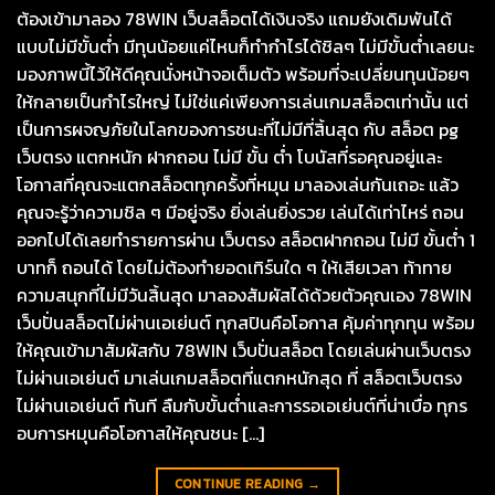
ต้องเข้ามาลอง 78WIN เว็บสล็อตได้เงินจริง แถมยังเดิมพันได้
แบบไม่มีขั้นต่ำ มีทุนน้อยแค่ไหนก็ทำกำไรได้ชิลๆ ไม่มีขั้นต่ำเลยนะ
มองภาพนี้ไว้ให้ดีคุณนั่งหน้าจอเต็มตัว พร้อมที่จะเปลี่ยนทุนน้อยๆ
ให้กลายเป็นกำไรใหญ่ ไม่ใช่แค่เพียงการเล่นเกมสล็อตเท่านั้น แต่
เป็นการผจญภัยในโลกของการชนะที่ไม่มีที่สิ้นสุด กับ สล็อต pg
เว็บตรง แตกหนัก ฝากถอน ไม่มี ขั้น ต่ำ โบนัสที่รอคุณอยู่และ
โอกาสที่คุณจะแตกสล็อตทุกครั้งที่หมุน มาลองเล่นกันเถอะ แล้ว
คุณจะรู้ว่าความชิล ๆ มีอยู่จริง ยิ่งเล่นยิ่งรวย เล่นได้เท่าไหร่ ถอน
ออกไปได้เลยทำรายการผ่าน เว็บตรง สล็อตฝากถอน ไม่มี ขั้นต่ำ 1
บาทก็ ถอนได้ โดยไม่ต้องทำยอดเทิร์นใด ๆ ให้เสียเวลา ท้าทาย
ความสนุกที่ไม่มีวันสิ้นสุด มาลองสัมผัสได้ด้วยตัวคุณเอง 78WIN
เว็บปั่นสล็อตไม่ผ่านเอเย่นต์ ทุกสปินคือโอกาส คุ้มค่าทุกทุน พร้อม
ให้คุณเข้ามาสัมผัสกับ 78WIN เว็บปั่นสล็อต โดยเล่นผ่านเว็บตรง
ไม่ผ่านเอเย่นต์ มาเล่นเกมสล็อตที่แตกหนักสุด ที่ สล็อตเว็บตรง
ไม่ผ่านเอเย่นต์ ทันที ลืมกับขั้นต่ำและการรอเอเย่นต์ที่น่าเบื่อ ทุกร
อบการหมุนคือโอกาสให้คุณชนะ […]
CONTINUE READING
→