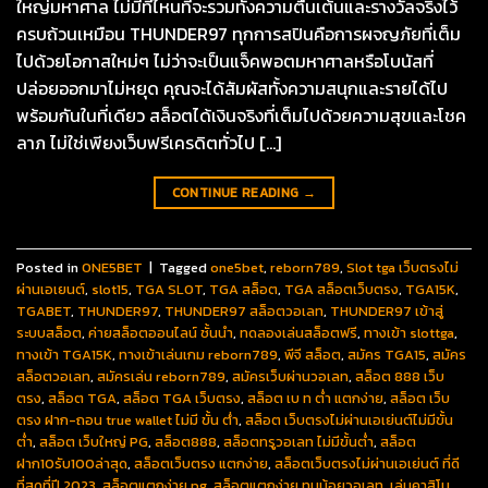
ใหญ่มหาศาล ไม่มีที่ไหนที่จะรวมทั้งความตื่นเต้นและรางวัลจริงไว้
ครบถ้วนเหมือน THUNDER97 ทุกการสปินคือการผจญภัยที่เต็ม
ไปด้วยโอกาสใหม่ๆ ไม่ว่าจะเป็นแจ็คพอตมหาศาลหรือโบนัสที่
ปล่อยออกมาไม่หยุด คุณจะได้สัมผัสทั้งความสนุกและรายได้ไป
พร้อมกันในที่เดียว สล็อตได้เงินจริงที่เต็มไปด้วยความสุขและโชค
ลาภ ไม่ใช่เพียงเว็บฟรีเครดิตทั่วไป […]
CONTINUE READING
→
Posted in
ONE5BET
|
Tagged
one5bet
,
reborn789
,
Slot tga เว็บตรงไม่
ผ่านเอเยนต์
,
slot15
,
TGA SLOT
,
TGA สล็อต
,
TGA สล็อตเว็บตรง
,
TGA15K
,
TGABET
,
THUNDER97
,
THUNDER97 สล็อตวอเลท
,
THUNDER97 เข้าสู่
ระบบสล็อต
,
ค่ายสล็อตออนไลน์ ชั้นนำ
,
ทดลองเล่นสล็อตฟรี
,
ทางเข้า slottga
,
ทางเข้า TGA15K
,
ทางเข้าเล่นเกม reborn789
,
พีจี สล็อต
,
สมัคร TGA15
,
สมัคร
สล็อตวอเลท
,
สมัครเล่น reborn789
,
สมัครเว็บผ่านวอเลท
,
สล็อต 888 เว็บ
ตรง
,
สล็อต TGA
,
สล็อต TGA เว็บตรง
,
สล็อต เบ ท ต่ำ แตกง่าย
,
สล็อต เว็บ
ตรง ฝาก-ถอน true wallet ไม่มี ขั้น ต่ํา
,
สล็อต เว็บตรงไม่ผ่านเอเย่นต์ไม่มีขั้น
ต่ำ
,
สล็อต เว็บใหญ่ PG
,
สล็อต888
,
สล็อตทรูวอเลท ไม่มีขั้นต่ำ
,
สล็อต
ฝาก10รับ100ล่าสุด
,
สล็อตเว็บตรง แตกง่าย
,
สล็อตเว็บตรงไม่ผ่านเอเย่นต์ ที่ดี
ที่สุดที่ปี 2023
,
สล็อตแตกง่าย pg
,
สล็อตแตกง่าย ทุนน้อยวอเลท
,
เล่นคาสิโน