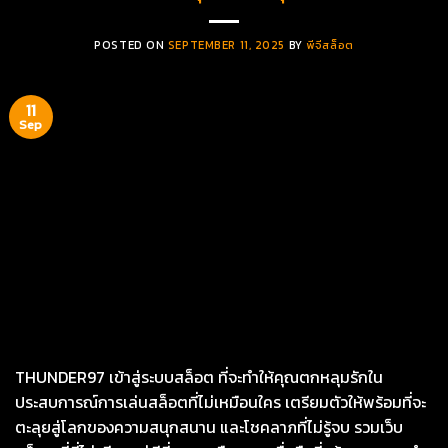
POSTED ON
SEPTEMBER 11, 2025
BY
พีจีสล็อต
11
Sep
THUNDER97 เข้าสู่ระบบสล็อต ที่จะทำให้คุณตกหลุมรักใน
ประสบการณ์การเล่นสล็อตที่ไม่เหมือนใคร เตรียมตัวให้พร้อมที่จะ
ตะลุยสู่โลกของความสนุกสนาน และโชคลาภที่ไม่รู้จบ รวมเว็บ