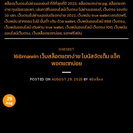
สล็อตเว็บตรงไม่ผ่านเอเย่นต์ ที่ดีที่สุดที่ปี 2023
,
สล็อตแตกง่าย pg
,
สล็อตแตก
ง่าย ทุนน้อยวอเลท
,
เล่นคาสิโนออนไลน์เว็บตรง ไม่ผ่านเอเยนต์
,
เว็บตรง รองรับ
วอ เลท
,
เว็บตรงไม่ผ่านเอเย่นต์แตกง่าย 2022
,
เว็บพนัน true wallet เครดิตฟรี
,
เว็บพนัน ฝากถอน ไม่มี ขั้นต่ำ เติม ด้วย wallet
,
เว็บพนันออนไลน์ 888 เว็บตรง
,
เว็บพนันออนไลน์ เติมผ่าน true wallet
,
เว็บพนันออนไลน์ เว็บตรง 100
,
เว็บพนัน
ออนไลน์เว็บตรง
,
เว็บสล็อตแตกบ่อย
,
แจกฟรีสปิน
ONE5BET
168mawin เว็บสล็อตแตกง่าย โบนัสจัดเต็ม แจ็ค
พอตแตกบ่อย
POSTED ON
AUGUST 29, 2025
BY
พีจีสล็อต
29
Aug