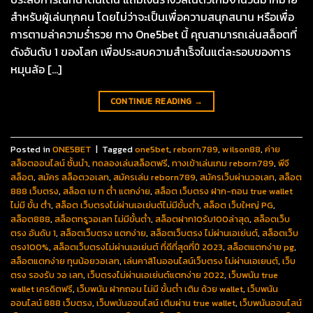
สำหรับผู้เล่นทุกคน โดยไม่ว่าจะเป็นเพื่อความสนุกสนาน หรือเพื่อ
การตามล่าความร่ำรวย ทาง One5bet นี้ คุณสามารถเล่นสล็อตที่
ดังอันดับ 1 ของโลก เพื่อประสบความสำเร็จในแต่ละรอบของการ
หมุนล้อ […]
CONTINUE READING
→
Posted in
ONE5BET
|
Tagged
one5bet
,
reborn789
,
wilson88
,
ค่าย
สล็อตออนไลน์ ชั้นนำ
,
ทดลองเล่นสล็อตฟรี
,
ทางเข้าเล่นเกม reborn789
,
พีจี
สล็อต
,
สมัคร สล็อตวอเลท
,
สมัครเล่น reborn789
,
สมัครเว็บผ่านวอเลท
,
สล็อต
888 เว็บตรง
,
สล็อต เบ ท ต่ำ แตกง่าย
,
สล็อต เว็บตรง ฝาก-ถอน true wallet
ไม่มี ขั้น ต่ํา
,
สล็อต เว็บตรงไม่ผ่านเอเย่นต์ไม่มีขั้นต่ำ
,
สล็อต เว็บใหญ่ PG
,
สล็อต888
,
สล็อตทรูวอเลท ไม่มีขั้นต่ำ
,
สล็อตฝาก10รับ100ล่าสุด
,
สล็อตเว็บ
ตรง อันดับ 1
,
สล็อตเว็บตรง แตกง่าย
,
สล็อตเว็บตรง ไม่ผ่านเอเย่นต์
,
สล็อตเว็บ
ตรง100%
,
สล็อตเว็บตรงไม่ผ่านเอเย่นต์ ที่ดีที่สุดที่ปี 2023
,
สล็อตแตกง่าย pg
,
สล็อตแตกง่าย ทุนน้อยวอเลท
,
เล่นคาสิโนออนไลน์เว็บตรง ไม่ผ่านเอเยนต์
,
เว็บ
ตรง รองรับ วอ เลท
,
เว็บตรงไม่ผ่านเอเย่นต์แตกง่าย 2022
,
เว็บพนัน true
wallet เครดิตฟรี
,
เว็บพนัน ฝากถอน ไม่มี ขั้นต่ำ เติม ด้วย wallet
,
เว็บพนัน
ออนไลน์ 888 เว็บตรง
,
เว็บพนันออนไลน์ เติมผ่าน true wallet
,
เว็บพนันออนไลน์