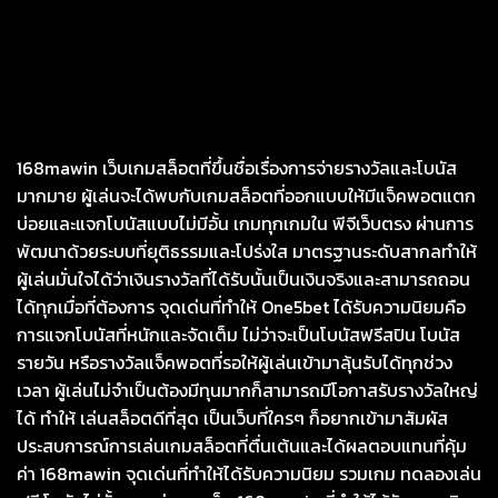
168mawin เว็บเกมสล็อตที่ขึ้นชื่อเรื่องการจ่ายรางวัลและโบนัส
มากมาย ผู้เล่นจะได้พบกับเกมสล็อตที่ออกแบบให้มีแจ็คพอตแตก
บ่อยและแจกโบนัสแบบไม่มีอั้น เกมทุกเกมใน พีจีเว็บตรง ผ่านการ
พัฒนาด้วยระบบที่ยุติธรรมและโปร่งใส มาตรฐานระดับสากลทำให้
ผู้เล่นมั่นใจได้ว่าเงินรางวัลที่ได้รับนั้นเป็นเงินจริงและสามารถถอน
ได้ทุกเมื่อที่ต้องการ จุดเด่นที่ทำให้ One5bet ได้รับความนิยมคือ
การแจกโบนัสที่หนักและจัดเต็ม ไม่ว่าจะเป็นโบนัสฟรีสปิน โบนัส
รายวัน หรือรางวัลแจ็คพอตที่รอให้ผู้เล่นเข้ามาลุ้นรับได้ทุกช่วง
เวลา ผู้เล่นไม่จำเป็นต้องมีทุนมากก็สามารถมีโอกาสรับรางวัลใหญ่
ได้ ทำให้ เล่นสล็อตดีที่สุด เป็นเว็บที่ใครๆ ก็อยากเข้ามาสัมผัส
ประสบการณ์การเล่นเกมสล็อตที่ตื่นเต้นและได้ผลตอบแทนที่คุ้ม
ค่า 168mawin จุดเด่นที่ทำให้ได้รับความนิยม รวมเกม ทดลองเล่น