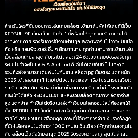
สำหรับใครที่ชื่นชอบการเล่นเกมสล็อต เข้ามาสัมผัสได้เลยที่นี่เว็บ
REDBULL911 เว็บสล็อตอันดับ 1 ที่พร้อมให้ทุกท่านเข้ามาเล่นได้
อย่างง่ายดาย รองรับการใช้งานผ่านทุกแพลตฟอร์มไม่ว่าจะเป็นมือ
ถือ หรือ คอมพิวเตอร์ อื่น ๆ อีกมากมาย ทุกท่านสามารถเข้ามาเล่น
เว็บสล็อตใหม่ล่าสุด กับเราได้ตลอด 24 ชั่วโมง แถมยังรองรับทุก
ระบบไม่ว่าจะเป็น iOS & Android ก็เล่นได้เลยทันที ไม่มีสะดุด
รวมถึงยังสามารถเดิมพันไปกับเกม สล็อต pg เว็บตรง แตกหนัก
2025 ได้ตลอดทุกที่ โดยไม่ต้องโหลดแอพ หรือ โปรแกรมเสริมใด
ๆ เข้ามาเพิ่มเติม เพียงเท่านี้คุณก็สามารถเข้ามาทำกำไรหาเงินเข้า
กระเป๋าได้แล้ว REDBULL911 แหล่งรวมสล็อตคุณภาพ อัตราจ่าย
สูง แตกง่าย ทำเงินได้จริง แหล่งทำเงินบนโลกออนไลน์ต้องยกให้
เว็บ REDBULL911 วันนี้เปิดต้อนรับทุกท่านเข้ามาร่วมสนุก และ หา
รายได้เสริมผ่านเกมสล็อตคุณภาพที่มีอัตราการจ่ายเงินรางวัลสูง
ที่มีให้เลือกเล่นไม่ต่ำกว่า 1000 เกมในเว็บเดียว ให้ทุกท่านลงทุนไป
กับ สล็อตเว็บดังใหม่ล่าสุด 2025 รับรองความสนุกสุดมันส์ เล่น