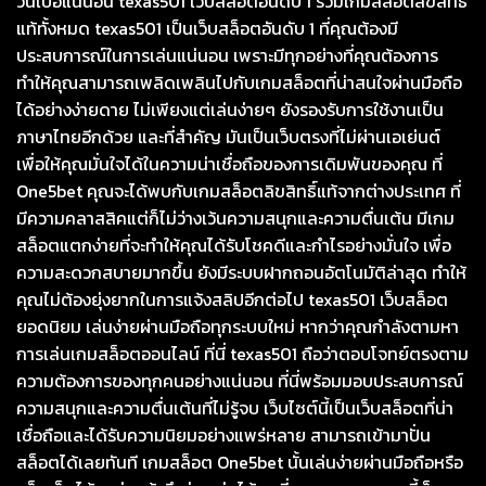
วันเบื่อแน่นอน texas501 เว็บสล็อตอันดับ 1 รวมเกมสล็อตลิขสิทธิ์
แท้ทั้งหมด texas501 เป็นเว็บสล็อตอันดับ 1 ที่คุณต้องมี
ประสบการณ์ในการเล่นแน่นอน เพราะมีทุกอย่างที่คุณต้องการ
ทำให้คุณสามารถเพลิดเพลินไปกับเกมสล็อตที่น่าสนใจผ่านมือถือ
ได้อย่างง่ายดาย ไม่เพียงแต่เล่นง่ายๆ ยังรองรับการใช้งานเป็น
ภาษาไทยอีกด้วย และที่สำคัญ มันเป็นเว็บตรงที่ไม่ผ่านเอเย่นต์
เพื่อให้คุณมั่นใจได้ในความน่าเชื่อถือของการเดิมพันของคุณ ที่
One5bet คุณจะได้พบกับเกมสล็อตลิขสิทธิ์แท้จากต่างประเทศ ที่
มีความคลาสสิคแต่ก็ไม่ว่างเว้นความสนุกและความตื่นเต้น มีเกม
สล็อตแตกง่ายที่จะทำให้คุณได้รับโชคดีและกำไรอย่างมั่นใจ เพื่อ
ความสะดวกสบายมากขึ้น ยังมีระบบฝากถอนอัตโนมัติล่าสุด ทำให้
คุณไม่ต้องยุ่งยากในการแจ้งสลิปอีกต่อไป texas501 เว็บสล็อต
ยอดนิยม เล่นง่ายผ่านมือถือทุกระบบใหม่ หากว่าคุณกำลังตามหา
การเล่นเกมสล็อตออนไลน์ ที่นี่ texas501 ถือว่าตอบโจทย์ตรงตาม
ความต้องการของทุกคนอย่างแน่นอน ที่นี่พร้อมมอบประสบการณ์
ความสนุกและความตื่นเต้นที่ไม่รู้จบ เว็บไซต์นี้เป็นเว็บสล็อตที่น่า
เชื่อถือและได้รับความนิยมอย่างแพร่หลาย สามารถเข้ามาปั่น
สล็อตได้เลยทันที เกมสล็อต One5bet นั้นเล่นง่ายผ่านมือถือหรือ