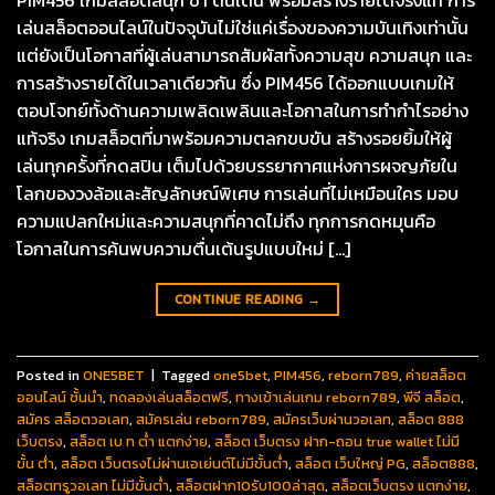
PIM456 เกมสล็อตสนุก ขำ ตื่นเต้น พร้อมสร้างรายได้จริงแท้ การ
เล่นสล็อตออนไลน์ในปัจจุบันไม่ใช่แค่เรื่องของความบันเทิงเท่านั้น
แต่ยังเป็นโอกาสที่ผู้เล่นสามารถสัมผัสทั้งความสุข ความสนุก และ
การสร้างรายได้ในเวลาเดียวกัน ซึ่ง PIM456 ได้ออกแบบเกมให้
ตอบโจทย์ทั้งด้านความเพลิดเพลินและโอกาสในการทำกำไรอย่าง
แท้จริง เกมสล็อตที่มาพร้อมความตลกขบขัน สร้างรอยยิ้มให้ผู้
เล่นทุกครั้งที่กดสปิน เต็มไปด้วยบรรยากาศแห่งการผจญภัยใน
โลกของวงล้อและสัญลักษณ์พิเศษ การเล่นที่ไม่เหมือนใคร มอบ
ความแปลกใหม่และความสนุกที่คาดไม่ถึง ทุกการกดหมุนคือ
โอกาสในการค้นพบความตื่นเต้นรูปแบบใหม่ […]
CONTINUE READING
→
Posted in
ONE5BET
|
Tagged
one5bet
,
PIM456
,
reborn789
,
ค่ายสล็อต
ออนไลน์ ชั้นนำ
,
ทดลองเล่นสล็อตฟรี
,
ทางเข้าเล่นเกม reborn789
,
พีจี สล็อต
,
สมัคร สล็อตวอเลท
,
สมัครเล่น reborn789
,
สมัครเว็บผ่านวอเลท
,
สล็อต 888
เว็บตรง
,
สล็อต เบ ท ต่ำ แตกง่าย
,
สล็อต เว็บตรง ฝาก-ถอน true wallet ไม่มี
ขั้น ต่ํา
,
สล็อต เว็บตรงไม่ผ่านเอเย่นต์ไม่มีขั้นต่ำ
,
สล็อต เว็บใหญ่ PG
,
สล็อต888
,
สล็อตทรูวอเลท ไม่มีขั้นต่ำ
,
สล็อตฝาก10รับ100ล่าสุด
,
สล็อตเว็บตรง แตกง่าย
,