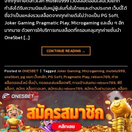
จากทุกค่ายดังทั่วโลก mutelu999 เว็บสล็อตออนไลน์เว็บแท้ที่
กำลังได้รับความนิยมในหมู่ผู้เล่นทั้งในไทยและต่างประเทศ เว็บนี้ได้
ชื่อว่าเป็นแหล่งรวมสล็อตจากทุกค่ายดังไม่ว่าจะเป็น PG Soft,
Joker Gaming, Pragmatic Play, Microgaming และอื่น ๆ อีก
มากมาย ด้วยการให้บริการเกมสล็อตที่ครอบคลุมทุกค่ายชั้นนำ
One5bet […]
CONTINUE READING
→
Posted in
ONE5BET
|
Tagged
Joker Gaming
,
Microgaming
,
mutelu999
,
one5bet
,
pg slot เว็บหลัก
,
PG Soft
,
Pragmatic Play
,
reborn789
,
ค่าย
สล็อตออนไลน์ ชั้นนำ
,
ทดลองเล่นสล็อตฟรี
,
ทางเข้าเล่นเกม reborn789
,
พีจี
สล็อต
,
สมัคร สล็อตวอเลท
,
สมัครเล่น reborn789
,
สมัครเว็บผ่านวอเลท
,
สล็อต
888 เว็บตรง
,
สล็อต เบ ท ต่ำ แตกง่าย
,
สล็อต เว็บตรง ฝาก-ถอน true wallet
ไม่มี ขั้น ต่ํา
,
สล็อต เว็บตรงไม่ผ่านเอเย่นต์ไม่มีขั้นต่ำ
,
สล็อต เว็บใหญ่ PG
,
สล็อต888
,
สล็อตทรูวอเลท ไม่มีขั้นต่ำ
,
สล็อตฝาก10รับ100ล่าสุด
,
สล็อตเว็บ
ตรง แตกง่าย
,
สล็อตเว็บตรงไม่ผ่านเอเย่นต์ ที่ดีที่สุดที่ปี 2023
,
สล็อตแตกง่าย
pg
,
สล็อตแตกง่าย ทุนน้อยวอเลท
,
เล่นคาสิโนออนไลน์เว็บตรง ไม่ผ่านเอเยนต์
,
เว็บตรง 100
,
เว็บตรง รองรับ วอ เลท
,
เว็บตรงไม่ผ่านเอเย่นต์แตกง่าย 2022
,
เว็บพนัน true wallet เครดิตฟรี
,
เว็บพนัน ฝากถอน ไม่มี ขั้นต่ำ เติม ด้วย wallet
,