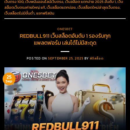
เว็บตรง 100
,
เว็บพนันออนไลน์เว็บตรง
,
เว็บสล็อต แตกง่าย 2025 อันดับ 1
,
เว็บ
สล็อตเว็บตรงค่ายใหญ่ แท้
,
เว็บสล็อตแตกบ่อย
,
เว็บสล็อตใหม่ล่าสุดเว็บตรง
,
เว็บสล็อตไม่มีขั้นต่ำ
,
แจกฟรีสปิน
ONE5BET
REDBULL911 เว็บสล็อตอันดับ 1 รองรับทุก
แพลตฟอร์ม เล่นได้ไม่มีสะดุด
POSTED ON
SEPTEMBER 25, 2025
BY
พีจีสล็อต
25
Sep