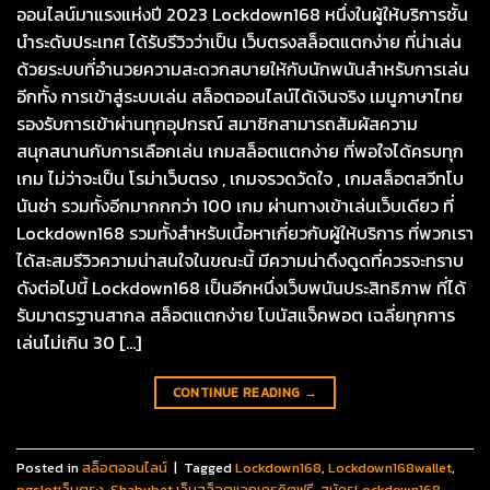
ออนไลน์มาแรงแห่งปี 2023 Lockdown168 หนึ่งในผู้ให้บริการชั้น
นำระดับประเทศ ได้รับรีวิวว่าเป็น เว็บตรงสล็อตแตกง่าย ที่น่าเล่น
ด้วยระบบที่อำนวยความสะดวกสบายให้กับนักพนันสำหรับการเล่น
อีกทั้ง การเข้าสู่ระบบเล่น สล็อตออนไลน์ได้เงินจริง เมนูภาษาไทย
รองรับการเข้าผ่านทุกอุปกรณ์ สมาชิกสามารถสัมผัสความ
สนุกสนานกับการเลือกเล่น เกมสล็อตแตกง่าย ที่พอใจได้ครบทุก
เกม ไม่ว่าจะเป็น โรม่าเว็บตรง , เกมจรวดวัดใจ , เกมสล็อตสวีทโบ
นันซ่า รวมทั้งอีกมากกกว่า 100 เกม ผ่านทางเข้าเล่นเว็บเดียว ที่
Lockdown168 รวมทั้งสำหรับเนื้อหาเกี่ยวกับผู้ให้บริการ ที่พวกเรา
ได้สะสมรีวิวความน่าสนใจในขณะนี้ มีความน่าดึงดูดที่ควรจะทราบ
ดังต่อไปนี้ Lockdown168 เป็นอีกหนึ่งเว็บพนันประสิทธิภาพ ที่ได้
รับมาตรฐานสากล สล็อตแตกง่าย โบนัสแจ็คพอต เฉลี่ยทุกการ
เล่นไม่เกิน 30 […]
CONTINUE READING
→
Posted in
สล็อตออนไลน์
|
Tagged
Lockdown168
,
Lockdown168wallet
,
pgslotเว็บตรง
,
Shabubet เว็บสล็อตแจกเครดิตฟรี
,
สมัครLockdown168
,