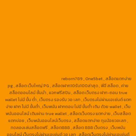
https://walletslottrue.com
https://true-walletslot.net
https://slot-freecredit.top
https://true-walletslot.com
https://jazz55.top/
https://jazz-55.co/
https://jazz-55.com/
https://jazz-55.net/
https://jazz55.co/
https://g2gbetvip888.com/
https://g2gbetwallet.com/
https://g2gbetwallet.net/
https://xn--82ca8bbo3nc4a9d.com/
https://g2gbetwallet.co/
https://tga689.com
https://tga689.me/
https://tgabet689.com
https://tgabet689.net/
https://tgabet689.co
https://walletslottrue.com/
https://wallet-slottrue.com/
https://true-walletslot.net/
https://true-walletslot.com/
https://slot-freecredit.top/
reborn789 , One5bet , สล็อตแตกง่าย
pg , สล็อต เว็บใหญ่ PG , สล็อตฝาก10รับ100ล่าสุด , พีจี สล็อต , ค่าย
สล็อตออนไลน์ ชั้นนำ , แจกฟรีสปิน , สล็อต เว็บตรง ฝาก-ถอน true
wallet ไม่มี ขั้น ต่ํา , เว็บตรง รองรับ วอ เลท , เว็บตรงไม่ผ่านเอเย่นต์ แตก
ง่าย ฝาก ไม่มี ขั้นต่ำ , เว็บพนัน ฝากถอน ไม่มี ขั้นต่ำ เติม ด้วย wallet , เว็บ
พนันออนไลน์ เติมผ่าน true wallet , สล็อตเว็บตรง แตกง่าย , เว็บสล็อต
แตกบ่อย , เว็บพนันออนไลน์เว็บตรง , สล็อตแตกง่าย ทุนน้อยวอเลท ,
ทดลองเล่นสล็อตฟรี , สล็อต888 , สล็อต 888 เว็บตรง , เว็บพนัน
ออนไลน์ เว็บตรงไม่ผ่านเอเย่นต์ วอ เลท , สล็อตเว็บตรงไม่ผ่านเอเย่นต์