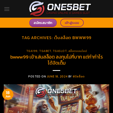
Skip
to
content
สมัครสมาชิก
เข้าสู่ระบบ
TAG ARCHIVES:
เว็บสล็อต BWWW99
TGA199
,
TGABET
,
TGASLOT
,
สล็อตออนไลน์
bwww99 เข้าเล่นสล็อต ลงทุนไม่กี่บาท แต่ทำกำไร
ได้จัดเต็ม
POSTED ON
JUNE 18, 2024
BY
พีจีสล็อต
18
Jun