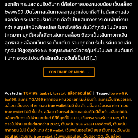
แจกอีก กระแสตอบรับดีมาก นี่คือโอกาสของคนงบน้อย เว็บสล็อต
bwww99 เปิดโอกาสเส้นทางลงทุนสุดเจ๋งมาถึงที่ โบนัสแจกแล้ว
แจกอีก กระแสตอบรับดีมาก ถือว่าเป็นเส้นทางการเดิมพันที่ง่าย
กว่า ลงทุนสักนิดสักหน่อย รับทรัพย์จัดเต็มได้ทุกวัน โบนัสแจก
โหดมาก ยุคนี้ใครก็เลือกเล่นเกมสล็อต ถือว่าเป็นเส้นทางหาเงิน
สุดพิเศษ สล็อตเว็บตรง เว็บเดียว รวมทุกค่าย รับโปรคืนยอดเสีย
ทุกวัน ให้สูงสุดถึง 5% ลงทุนระยะยาวโคตรคุ้มกันไปเลย เริ่มต้นแค่
1 บาท อาจจะไปจบที่หลักหมื่นต่อวันก็เป็นได้ […]
CONTINUE READING
→
Posted in
TGA199
,
tgabet
,
tgaslot
,
สล็อตออนไลน์
|
Tagged
bwww99
,
tga199
,
สมัคร TGA199 ฝากถอน ผ่าน วอ เลท ไม่มี ขั้นต่ำ
,
สมัครเว็บผ่านวอเลท
,
สล็ อต เว็บตรง ฝาก-ถอน true wallet ไม่มี ขั้น ต่ํา
,
สล็อต เว็บตรง ฝาก-ถอน
true wallet ไม่มี ขั้น ต่ํา
,
สล็อต เว็บตรงไม่ผ่านเอเย่นต์ไม่มีขั้นต่ำ
,
สล็อต888
,
สล็อตเว็บตรงไม่ผ่านเอเย่นต์ ที่ดีที่สุดที่ปี 2023
,
เว็บตรง รองรับ วอ เลท
,
เว็บ
ตรงไม่ผ่านเอเย่นต์แตกง่าย 2022
,
เว็บพนัน true wallet เครดิตฟรี
,
เว็บพนัน
ฝากถอน ไม่มี ขั้นต่ำ เติม ด้วย wallet
,
เว็บพนันออนไลน์ 888 เว็บตรง
,
เว็บพนัน
ออนไลน์ เติมผ่าน true wallet
,
เว็บพนันออนไลน์ เว็บตรง 100
,
เว็บสล็อต