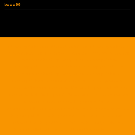
bwww99
https://tga689z.com
https://tga689z.co
https://tga689z.xyz
https://rico689.com
https://g2g-cash.org
https://g2g-cash.co
https://pg15k.bet
https://pg15k.me
https://pg15k.xyz
https://pg15k.co
https://pg15k.net
https://pgbet15k.com
https://pg15k.bet
https://pg15k.me
https://pg15k.xyz
https://pg15k.co
https://tga1168.com/
https://tgabet.xyz/
http://tga789.com/
https://tga1168.net/
https://tga1168.top/
https://tga1168.life/
https://678xbet.net/
https://678xbet.co
https://ans-allstars.com/
https://rico168.net/
https://rico168.com/
https://one5bet.net/
https://one5bet.co/
https://tga199.com/
https://reborn789.net/
https://true-
walletslot.net
https://reborn789.me/
https://jazz55.net/
https://walletslottrue.com
https://true-walletslot.net