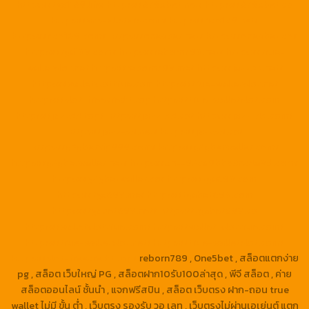
https://tga1168.life/
https://678xbet.net/
https://678xbet.co
https://ans-allstars.com/
https://rico168.net/
https://rico168.com/
https://one5bet.net/
https://one5bet.co/
https://tga199.com/
https://reborn789.net/
https://true-
walletslot.net
https://reborn789.me/
https://jazz55.net/
https://walletslottrue.com
https://true-walletslot.net
https://slot-freecredit.top
https://true-walletslot.com
https://jazz55.top/
https://jazz-55.co/
https://jazz-55.com/
https://jazz-55.net/
https://jazz55.co/
https://g2gbetvip888.com/
https://g2gbetwallet.com/
https://g2gbetwallet.net/
https://xn--82ca8bbo3nc4a9d.com/
https://g2gbetwallet.co/
https://tga689.com
https://tga689.me/
https://tgabet689.com
https://tgabet689.net/
https://tgabet689.co
https://walletslottrue.com/
https://wallet-slottrue.com/
https://true-walletslot.net/
https://true-walletslot.com/
https://slot-freecredit.top/
reborn789 , One5bet , สล็อตแตกง่าย
pg , สล็อต เว็บใหญ่ PG , สล็อตฝาก10รับ100ล่าสุด , พีจี สล็อต , ค่าย
สล็อตออนไลน์ ชั้นนำ , แจกฟรีสปิน , สล็อต เว็บตรง ฝาก-ถอน true
wallet ไม่มี ขั้น ต่ํา , เว็บตรง รองรับ วอ เลท , เว็บตรงไม่ผ่านเอเย่นต์ แตก