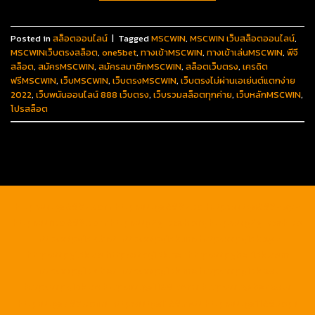
Posted in
สล็อตออนไลน์
|
Tagged
MSCWIN
,
MSCWIN เว็บสล็อตออนไลน์
,
MSCWINเว็บตรงสล็อต
,
one5bet
,
ทางเข้าMSCWIN
,
ทางเข้าเล่นMSCWIN
,
พีจี
สล็อต
,
สมัครMSCWIN
,
สมัครสมาชิกMSCWIN
,
สล็อตเว็บตรง
,
เครดิต
ฟรีMSCWIN
,
เว็บMSCWIN
,
เว็บตรงMSCWIN
,
เว็บตรงไม่ผ่านเอเย่นต์แตกง่าย
2022
,
เว็บพนันออนไลน์ 888 เว็บตรง
,
เว็บรวมสล็อตทุกค่าย
,
เว็บหลักMSCWIN
,
โปรสล็อต
https://tga689z.com
https://tga689z.co
https://tga689z.xyz
https://rico689.com
https://g2g-cash.org
https://g2g-cash.co
https://pg15k.bet
https://pg15k.me
https://pg15k.xyz
https://pg15k.co
https://pg15k.net
https://pgbet15k.com
https://pg15k.bet
https://pg15k.me
https://pg15k.xyz
https://pg15k.co
https://tga1168.com/
https://tgabet.xyz/
http://tga789.com/
https://tga1168.net/
https://tga1168.top/