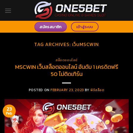
Skip
to
content
สมัครสมาชิก
เข้าสู่ระบบ
TAG ARCHIVES:
เว็บMSCWIN
สล็อตออนไลน์
MSCWIN เว็บสล็อตออนไลน์ อันดับ 1 เครดิตฟรี
50 ไม่ติดเทิร์น
POSTED ON
FEBRUARY 23, 2023
BY
พีจีสล็อต
23
Feb