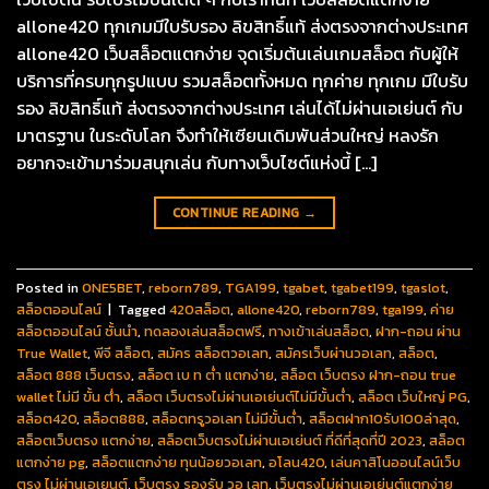
allone420 ทุกเกมมีใบรับรอง ลิขสิทธิ์แท้ ส่งตรงจากต่างประเทศ
allone420 เว็บสล็อตแตกง่าย จุดเริ่มต้นเล่นเกมสล็อต กับผู้ให้
บริการที่ครบทุกรูปแบบ รวมสล็อตทั้งหมด ทุกค่าย ทุกเกม มีใบรับ
รอง ลิขสิทธิ์แท้ ส่งตรงจากต่างประเทศ เล่นได้ไม่ผ่านเอเย่นต์ กับ
มาตรฐาน ในระดับโลก จึงทำให้เซียนเดิมพันส่วนใหญ่ หลงรัก
อยากจะเข้ามาร่วมสนุกเล่น กับทางเว็บไซต์แห่งนี้ […]
CONTINUE READING
→
Posted in
ONE5BET
,
reborn789
,
TGA199
,
tgabet
,
tgabet199
,
tgaslot
,
สล็อตออนไลน์
|
Tagged
420สล็อต
,
allone420
,
reborn789
,
tga199
,
ค่าย
สล็อตออนไลน์ ชั้นนำ
,
ทดลองเล่นสล็อตฟรี
,
ทางเข้าเล่นสล็อต
,
ฝาก-ถอน ผ่าน
True Wallet
,
พีจี สล็อต
,
สมัคร สล็อตวอเลท
,
สมัครเว็บผ่านวอเลท
,
สล็อต
,
สล็อต 888 เว็บตรง
,
สล็อต เบ ท ต่ำ แตกง่าย
,
สล็อต เว็บตรง ฝาก-ถอน true
wallet ไม่มี ขั้น ต่ํา
,
สล็อต เว็บตรงไม่ผ่านเอเย่นต์ไม่มีขั้นต่ำ
,
สล็อต เว็บใหญ่ PG
,
สล็อต420
,
สล็อต888
,
สล็อตทรูวอเลท ไม่มีขั้นต่ำ
,
สล็อตฝาก10รับ100ล่าสุด
,
สล็อตเว็บตรง แตกง่าย
,
สล็อตเว็บตรงไม่ผ่านเอเย่นต์ ที่ดีที่สุดที่ปี 2023
,
สล็อต
แตกง่าย pg
,
สล็อตแตกง่าย ทุนน้อยวอเลท
,
อโลน420
,
เล่นคาสิโนออนไลน์เว็บ
ตรง ไม่ผ่านเอเยนต์
,
เว็บตรง รองรับ วอ เลท
,
เว็บตรงไม่ผ่านเอเย่นต์แตกง่าย