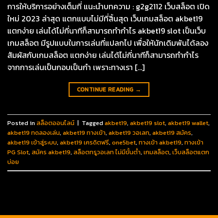
การให้บริการอย่างเต็มที่ แนะนำบทความ : g2g2112 เว็บสล็อต เปิด
ใหม่ 2023 ล่าสุด แตกแบบไม่มีที่สิ้นสุด เว็บเกมสล็อต akbet19
แตกง่าย เล่นได้ไม่กี่นาทีก็สามารถทำกำไร akbet19 slot เป็นเว็บ
เกมสล็อต มีรูปแบบในการเล่นที่แปลกไป เพื่อให้นักเดิมพันได้ลอง
สัมผัสกับเกมสล็อต แตกง่าย เล่นได้ไม่กี่นาทีก็สามารถทำกำไร
จากการเล่นเป็นกอบเป็นกำ เพราะทางเรา […]
CONTINUE READING
→
Posted in
สล็อตออนไลน์
|
Tagged
akbet19
,
akbet19 slot
,
akbet19 wallet
,
akbet19 ทดลองเล่น
,
akbet19 ทางเข้า
,
akbet19 วอเลท
,
akbet19 สมัคร
,
akbet19 เข้าสู่ระบบ
,
akbet19 เครดิตฟรี
,
one5bet
,
ทางเข้า akbet19
,
ทางเข้า
PG Slot
,
สมัคร akbet19
,
สล็อตทรูวอเลท ไม่มีขั้นต่ำ
,
เกมสล็อต
,
เว็บสล็อตแตก
บ่อย