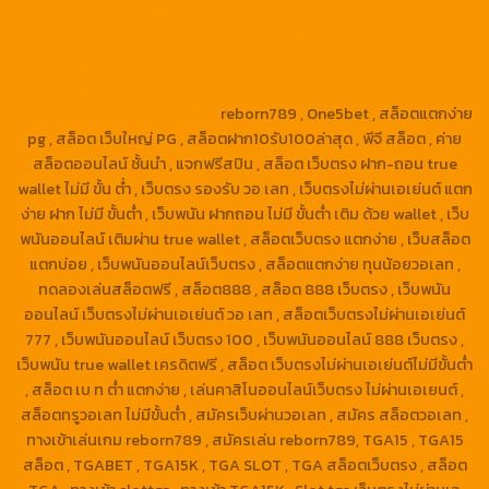
https://tga689.me/
https://tgabet689.com
https://tgabet689.net/
https://tgabet689.co
https://walletslottrue.com/
https://wallet-slottrue.com/
https://true-walletslot.net/
https://true-walletslot.com/
https://slot-freecredit.top/
reborn789 , One5bet , สล็อตแตกง่าย
pg , สล็อต เว็บใหญ่ PG , สล็อตฝาก10รับ100ล่าสุด , พีจี สล็อต , ค่าย
สล็อตออนไลน์ ชั้นนำ , แจกฟรีสปิน , สล็อต เว็บตรง ฝาก-ถอน true
wallet ไม่มี ขั้น ต่ํา , เว็บตรง รองรับ วอ เลท , เว็บตรงไม่ผ่านเอเย่นต์ แตก
ง่าย ฝาก ไม่มี ขั้นต่ำ , เว็บพนัน ฝากถอน ไม่มี ขั้นต่ำ เติม ด้วย wallet , เว็บ
พนันออนไลน์ เติมผ่าน true wallet , สล็อตเว็บตรง แตกง่าย , เว็บสล็อต
แตกบ่อย , เว็บพนันออนไลน์เว็บตรง , สล็อตแตกง่าย ทุนน้อยวอเลท ,
ทดลองเล่นสล็อตฟรี , สล็อต888 , สล็อต 888 เว็บตรง , เว็บพนัน
ออนไลน์ เว็บตรงไม่ผ่านเอเย่นต์ วอ เลท , สล็อตเว็บตรงไม่ผ่านเอเย่นต์
777 , เว็บพนันออนไลน์ เว็บตรง 100 , เว็บพนันออนไลน์ 888 เว็บตรง ,
เว็บพนัน true wallet เครดิตฟรี , สล็อต เว็บตรงไม่ผ่านเอเย่นต์ไม่มีขั้นต่ำ
, สล็อต เบ ท ต่ำ แตกง่าย , เล่นคาสิโนออนไลน์เว็บตรง ไม่ผ่านเอเยนต์ ,
สล็อตทรูวอเลท ไม่มีขั้นต่ำ , สมัครเว็บผ่านวอเลท , สมัคร สล็อตวอเลท ,
ทางเข้าเล่นเกม reborn789 , สมัครเล่น reborn789, TGA15 , TGA15
สล็อต , TGABET , TGA15K , TGA SLOT , TGA สล็อตเว็บตรง , สล็อต