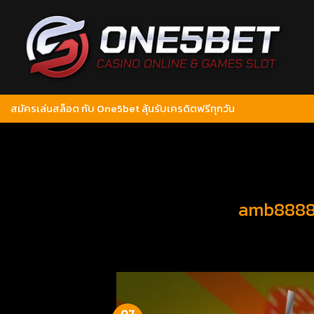
Skip
to
content
สมัครเล่นสล็อต กับ One5bet ลุ้นรับเครดิตฟรีทุกวัน
amb8888 ล
07