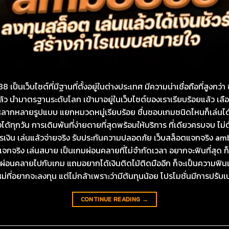
็บไซต์ที่มีฐานที่ตั้งอยู่ในต่างประเทศ มีความน่าเชื่อถือที่สูงกว่า ชื
ล้ว นำมาตรฐานระดับโลก เข้ามาอยู่ในเว็บไซต์ของเราเรียบร้อยแล้ว เลื
กมหลากหลายรูปแบบ แยกหมวดหมู่เรียบร้อย ชื่นชอบเกมชนิดไหนก็เล่นได
ด้ทุกวัน การเดิมพันที่ง่ายดายที่สุดพร้อมให้บริการ ที่เดียวครบจบ ไม่ต
การเงิน เล่นแล้วจ่ายจริง รับประกันความปลอดภัย เว็บสล็อตแจกจริง
ริง เล่นสบาย เป็นเกมผ่อนคลายที่ไม่จำกัดเวลา อยากจะฟินที่สุด ก็คว
 มาผ่อนคลายไปกับเกม แถมอยากได้เงินติดไม้ติดมืออีก ก็จะเป็นความฟ
่ที่อยากจะลงทุน แต่ไม่กล้าเพราะว่ามีต้นทุนน้อย โปรโมชั่นมีการปรับ
CONTINUE READING
→