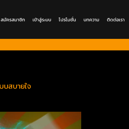
สมัครสมาชิก
เข้าสู่ระบบ
โปรโมชั่น
บทความ
ติดต่อเรา
รแบบสบายใจ