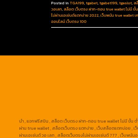
Posted in
TGA199
,
tgabet
,
tgabet199
,
tgaslot
,
สล
วอเลท
,
สล็อต เว็บตรง ฝาก-ถอน true wallet ไม่มี ขั้น 
ไม่ผ่านเอเย่นต์แตกง่าย 2022
,
เว็บพนัน true wallet เ
ออนไลน์ เว็บตรง 100
https://tga689z.com
https://tga689z.co
https://tga689z.
https://pg15k.co
https://pg15k.net
https://pgbet15k.com
h
http://tga789.com/
https://tga1168.net/
https://tga1168.to
https://rico168.com/
https://one5bet.net/
https://one5bet
https://walletslottrue.com
https://true-walletslot.net
htt
55.net/
https://jazz55.co/
https://g2gbetvip888.com/
htt
https://tga689.com
https://tga689.me/
https://tgabet68
walletslot.net/
https://true-walletslot.com/
https://slot-f
นำ , แจกฟรีสปิน , สล็อต เว็บตรง ฝาก-ถอน true wallet ไม่มี ขั้น ต่ํา
ผ่าน true wallet , สล็อตเว็บตรง แตกง่าย , เว็บสล็อตแตกบ่อย , 
ผ่านเอเย่นต์ วอ เลท , สล็อตเว็บตรงไม่ผ่านเอเย่นต์ 777 , เว็บพนันอ