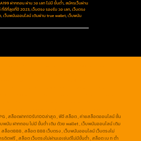
199 ฝากถอน ผ่าน วอ เลท ไม่มี ขั้นต่ำ
,
สมัครเว็บผ่าน
่ดีที่สุดที่ปี 2023
,
เว็บตรง รองรับ วอ เลท
,
เว็บตรง
ง
,
เว็บพนันออนไลน์ เติมผ่าน true wallet
,
เว็บพนัน
ttps://pg15k.bet
https://pg15k.me
https://pg15k.xyz
o
https://tga1168.com/
https://tgabet.xyz/
s://ans-allstars.com/
https://rico168.net/
slot.net
https://reborn789.me/
https://jazz55.net/
top/
https://jazz-55.co/
https://jazz-55.com/
https://jazz-
8bbo3nc4a9d.com/
https://g2gbetwallet.co/
ottrue.com/
https://wallet-slottrue.com/
https://true-
 , สล็อตฝาก10รับ100ล่าสุด , พีจี สล็อต , ค่ายสล็อตออนไลน์ ชั้น
ว็บพนัน ฝากถอน ไม่มี ขั้นต่ำ เติม ด้วย wallet , เว็บพนันออนไลน์ เติม
, สล็อต888 , สล็อต 888 เว็บตรง , เว็บพนันออนไลน์ เว็บตรงไม่
ิตฟรี , สล็อต เว็บตรงไม่ผ่านเอเย่นต์ไม่มีขั้นต่ำ , สล็อต เบ ท ต่ำ