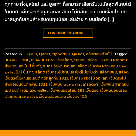
ทุกค่าย ทั้งยูสใหม่ และ ยูสเก่า ก็สามารถเลือกรับโบนัสสุดพิเศษได้
ในทันที แค่กรอกข้อมูลรายละเอียด ไม่กี่ขั้นตอน ตามเงื่อนไข เข้า
มาสนุกกับเกมสำหรับคนทุนน้อย เล่นง่าย ๆ บนมือถือ […]
CONTINUE READING
→
Posted in
TGA199
,
tgabet
,
tgabet199
,
tgaslot
,
สล็อตออนไลน์
|
Tagged
BEARBETONE
,
BEARBETONE เว็บสล็อต
,
tga199
,
สมัคร TGA199 ฝากถอน
ผ่าน วอ เลท ไม่มี ขั้นต่ำ
,
สมัครเว็บผ่านวอเลท
,
สล็อต เว็บตรง ฝาก-ถอน true
wallet ไม่มี ขั้น ต่ํา
,
สล็อต เว็บตรงไม่ผ่านเอเย่นต์ไม่มีขั้นต่ำ
,
สล็อต888
,
สล็อต
เว็บตรงไม่ผ่านเอเย่นต์ ที่ดีที่สุดที่ปี 2023
,
เว็บตรง รองรับ วอ เลท
,
เว็บตรงไม่
ผ่านเอเย่นต์แตกง่าย 2022
,
เว็บพนัน true wallet เครดิตฟรี
,
เว็บพนัน ฝากถอน
ไม่มี ขั้นต่ำ เติม ด้วย wallet
,
เว็บพนันออนไลน์ 888 เว็บตรง
,
เว็บพนันออนไลน์
เติมผ่าน true wallet
,
เว็บพนันออนไลน์ เว็บตรง 100