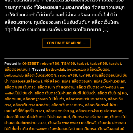
ครบทุกค่ายดัง ที่ให้ผลตอบแทนเยอะมากที่สุด คัดสรรความสนุก
มาให้เลือกเล่นกันไม่น่าเบื่อ และไม่จำเจ สร้างความมั่นใจได้ว่า
สล็อตแตกง่าย ทุนน้อยวอเลท เป็นอันดับต้นๆ สล็อตเว็บใหญ่
ที่สุดในโลก รวมค่ายแบรนด์พันธมิตรเอาไว้มากมาย […]
CONTINUE READING
→
Posted in
ONE5BET
,
reborn789
,
TGA199
,
tgabet
,
tgabet199
,
tgaslot
,
สล็อตออนไลน์
|
Tagged
betboxclub
,
betboxclub สล็อตเว็บตรง
,
betboxclub สล็อตเว็บตรง100%
,
reborn789
,
tga199
,
ค่ายสล็อตออนไลน์ ชั้น
นำ
,
ทดลองเล่นสล็อตฟรี
,
พีจี สล็อต
,
สมัคร สล็อตวอเลท
,
สมัครเว็บผ่านวอเลท
,
สล็อต 888 เว็บตรง
,
สล็อต เบ ท ต่ำ แตกง่าย
,
สล็อต เว็บตรง ฝาก-ถอน true
wallet ไม่มี ขั้น ต่ํา
,
สล็อต เว็บตรงไม่ผ่านเอเย่นต์ไม่มีขั้นต่ำ
,
สล็อต เว็บใหญ่ PG
,
สล็อต888
,
สล็อตทรูวอเลท ไม่มีขั้นต่ำ
,
สล็อตฝาก10รับ100ล่าสุด
,
สล็อตเว็บ
ตรง
,
สล็อตเว็บตรง แตกง่าย
,
สล็อตเว็บตรง100%
,
สล็อตเว็บตรงไม่ผ่าน
เอเย่นต์ ที่ดีที่สุดที่ปี 2023
,
สล็อตแตกง่าย pg
,
สล็อตแตกง่าย ทุนน้อยวอเลท
,
เล่นคาสิโนออนไลน์เว็บตรง ไม่ผ่านเอเยนต์
,
เว็บตรง รองรับ วอ เลท
,
เว็บตรงไม่
ผ่านเอเย่นต์แตกง่าย 2022
,
เว็บพนัน true wallet เครดิตฟรี
,
เว็บพนัน ฝากถอน
ไม่มี ขั้นต่ำ เติม ด้วย wallet
,
เว็บพนันออนไลน์ 888 เว็บตรง
,
เว็บพนันออนไลน์