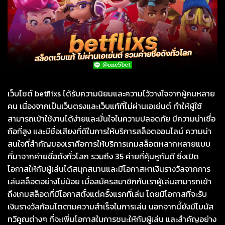
เว็บไซต์ betflixs ได้รับความนิยมและความไว้วางใจจากผู้คนหลาย
คน เนื่องจากเป็นเว็บตรงและเว็บแท้ที่ไม่ผ่านเอเย่นต์ ทำให้ผู้ใช้
สามารถเข้าใช้งานได้ง่ายและมั่นใจในความปลอดภัย มีความน่าเชื่อ
ถือที่สูง และมีชื่อเสียงที่ดีในการให้บริการสล็อตออนไลน์ ความน่า
สนใจที่สำคัญของเราคือการให้บริการเกมสล็อตหลากหลายแบบ
ที่มาจากค่ายชื่อดังทั่วโลก รวมถึง 35 ค่ายที่คุ้นหูกันดี ซึ่งเปิด
โอกาสให้กับผู้เล่นได้สนุกสนานและมีโอกาสหาเงินรางวัลจากการ
เล่นสล็อตอย่างไม่น้อย เมื่อสมัครสมาชิกกับเราผู้เล่นสามารถเข้า
ถึงเกมสล็อตที่มีโอกาสตั้งแต่ครั้งแรกที่เล่น โดยมีโอกาสที่จะรับ
เงินรางวัลก้อนโตตามความสำเร็จในการเล่น นอกจากนี้ยังมีโบนัส
ทวีคูณต่างๆ ที่จะเพิ่มโอกาสในการชนะให้กับผู้เล่น และสำคัญอย่าง