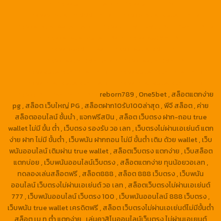
https://jazz-55.net/
https://jazz55.co/
https://g2gbetvip888.com/
https://g2gbetwallet.com/
https://g2gbetwallet.net/
https://xn--82ca8bbo3nc4a9d.com/
https://g2gbetwallet.co/
https://tga689.com
https://tga689.me/
https://tgabet689.com
https://tgabet689.net/
https://tgabet689.co
https://walletslottrue.com/
https://wallet-slottrue.com/
https://true-walletslot.net/
https://true-walletslot.com/
https://slot-freecredit.top/
reborn789 , One5bet , สล็อตแตกง่าย
pg , สล็อต เว็บใหญ่ PG , สล็อตฝาก10รับ100ล่าสุด , พีจี สล็อต , ค่าย
สล็อตออนไลน์ ชั้นนำ , แจกฟรีสปิน , สล็อต เว็บตรง ฝาก-ถอน true
wallet ไม่มี ขั้น ต่ํา , เว็บตรง รองรับ วอ เลท , เว็บตรงไม่ผ่านเอเย่นต์ แตก
ง่าย ฝาก ไม่มี ขั้นต่ำ , เว็บพนัน ฝากถอน ไม่มี ขั้นต่ำ เติม ด้วย wallet , เว็บ
พนันออนไลน์ เติมผ่าน true wallet , สล็อตเว็บตรง แตกง่าย , เว็บสล็อต
แตกบ่อย , เว็บพนันออนไลน์เว็บตรง , สล็อตแตกง่าย ทุนน้อยวอเลท ,
ทดลองเล่นสล็อตฟรี , สล็อต888 , สล็อต 888 เว็บตรง , เว็บพนัน
ออนไลน์ เว็บตรงไม่ผ่านเอเย่นต์ วอ เลท , สล็อตเว็บตรงไม่ผ่านเอเย่นต์
777 , เว็บพนันออนไลน์ เว็บตรง 100 , เว็บพนันออนไลน์ 888 เว็บตรง ,
เว็บพนัน true wallet เครดิตฟรี , สล็อต เว็บตรงไม่ผ่านเอเย่นต์ไม่มีขั้นต่ำ
, สล็อต เบ ท ต่ำ แตกง่าย , เล่นคาสิโนออนไลน์เว็บตรง ไม่ผ่านเอเยนต์ ,