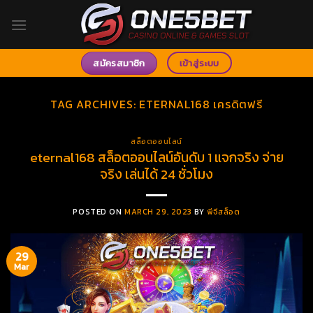
Skip
to
content
สมัครสมาชิก
เข้าสู่ระบบ
TAG ARCHIVES:
ETERNAL168 เครดิตฟรี
สล็อตออนไลน์
eternal168 สล็อตออนไลน์อันดับ 1 แจกจริง จ่าย
จริง เล่นได้ 24 ชั่วโมง
POSTED ON
MARCH 29, 2023
BY
พีจีสล็อต
29
Mar