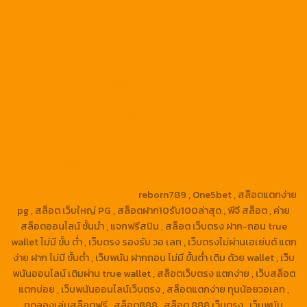
walletslot.net
https://reborn789.me/
https://jazz55.net/
https://walletslottrue.com
https://true-walletslot.net
https://slot-freecredit.top
https://true-walletslot.com
https://jazz55.top/
https://jazz-55.co/
https://jazz-55.com/
https://jazz-55.net/
https://jazz55.co/
https://g2gbetvip888.com/
https://g2gbetwallet.com/
https://g2gbetwallet.net/
https://xn--82ca8bbo3nc4a9d.com/
https://g2gbetwallet.co/
https://tga689.com
https://tga689.me/
https://tgabet689.com
https://tgabet689.net/
https://tgabet689.co
https://walletslottrue.com/
https://wallet-slottrue.com/
https://true-walletslot.net/
https://true-walletslot.com/
https://slot-freecredit.top/
reborn789 , One5bet , สล็อตแตกง่าย
pg , สล็อต เว็บใหญ่ PG , สล็อตฝาก10รับ100ล่าสุด , พีจี สล็อต , ค่าย
สล็อตออนไลน์ ชั้นนำ , แจกฟรีสปิน , สล็อต เว็บตรง ฝาก-ถอน true
wallet ไม่มี ขั้น ต่ํา , เว็บตรง รองรับ วอ เลท , เว็บตรงไม่ผ่านเอเย่นต์ แตก
ง่าย ฝาก ไม่มี ขั้นต่ำ , เว็บพนัน ฝากถอน ไม่มี ขั้นต่ำ เติม ด้วย wallet , เว็บ
พนันออนไลน์ เติมผ่าน true wallet , สล็อตเว็บตรง แตกง่าย , เว็บสล็อต
แตกบ่อย , เว็บพนันออนไลน์เว็บตรง , สล็อตแตกง่าย ทุนน้อยวอเลท ,
ทดลองเล่นสล็อตฟรี , สล็อต888 , สล็อต 888 เว็บตรง , เว็บพนัน