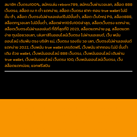
สมาชิก เว็บตรง100%
,
สมัครเล่น reborn789
,
สมัครเว็บผ่านวอเลท
,
สล็อต 888
เว็บตรง
,
สล็อต เบ ท ต่ำ แตกง่าย
,
สล็อต เว็บตรง ฝาก-ถอน true wallet ไม่มี
ขั้น ต่ํา
,
สล็อต เว็บตรงไม่ผ่านเอเย่นต์ไม่มีขั้นต่ำ
,
สล็อต เว็บใหญ่ PG
,
สล็อต888
,
สล็อตทรูวอเลท ไม่มีขั้นต่ำ
,
สล็อตฝาก10รับ100ล่าสุด
,
สล็อตเว็บตรง แตกง่าย
,
สล็อตเว็บตรงไม่ผ่านเอเย่นต์ ที่ดีที่สุดที่ปี 2023
,
สล็อตแตกง่าย pg
,
สล็อตแตก
ง่าย ทุนน้อยวอเลท
,
เล่นคาสิโนออนไลน์เว็บตรง ไม่ผ่านเอเยนต์
,
เว็บ พนัน
ออนไลน์ เดิมพัน ตรง บริษัท แม่
,
เว็บตรง รองรับ วอ เลท
,
เว็บตรงไม่ผ่านเอเย่นต์
แตกง่าย 2022
,
เว็บพนัน true wallet เครดิตฟรี
,
เว็บพนัน ฝากถอน ไม่มี ขั้นต่ำ
เติม ด้วย wallet
,
เว็บพนันออนไลน์ 888 เว็บตรง
,
เว็บพนันออนไลน์ เติมผ่าน
true wallet
,
เว็บพนันออนไลน์ เว็บตรง 100
,
เว็บพนันออนไลน์เว็บตรง
,
เว็บ
สล็อตแตกบ่อย
,
แจกฟรีสปิน
https://tga689z.com
https://tga689z.co
https://tga689z.xyz
https://rico689.com
https://g2g-cash.org
https://g2g-cash.co
https://pg15k.bet
https://pg15k.me
https://pg15k.xyz
https://pg15k.co
https://pg15k.net
https://pgbet15k.com
https://pg15k.bet
https://pg15k.me
https://pg15k.xyz