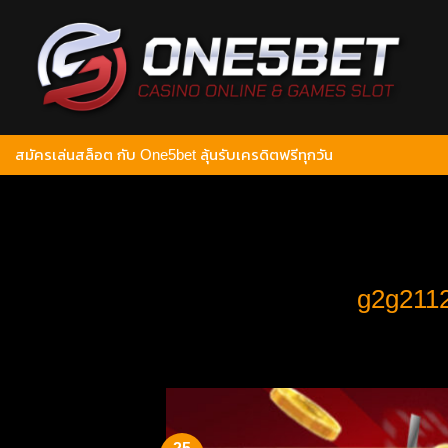
Skip
to
content
สมัครเล่นสล็อต กับ One5bet ลุ้นรับเครดิตฟรีทุกวัน
g2g2112 