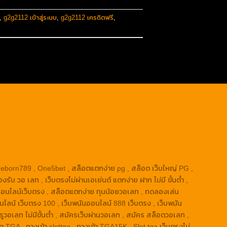
,
g2g2112 เข้าสู่ระบบ
,
g2g2112 เครดิตฟรี
,
.bet
https://pg15k.me
https://pg15k.xyz
https://pg15k.co
ps://tgabet.xyz/
http://tga789.com/
https://tga1168.net/
co168.com/
https://one5bet.net/
https://one5bet.co/
m
https://true-walletslot.net
https://slot-freecredit.top
betvip888.com/
https://g2gbetwallet.com/
gabet689.com
https://tgabet689.net/
https://tgabet689.co
eborn789 , One5bet , สล็อตแตกง่าย pg , สล็อต เว็บใหญ่ PG ,
รับ วอ เลท , เว็บตรงไม่ผ่านเอเย่นต์ แตกง่าย ฝาก ไม่มี ขั้นต่ำ ,
พนันออนไลน์เว็บตรง , สล็อตแตกง่าย ทุนน้อยวอเลท , ทดลองเล่น
นไลน์ เว็บตรง 100 , เว็บพนันออนไลน์ 888 เว็บตรง , เว็บพนัน
ทรูวอเลท ไม่มีขั้นต่ำ , สมัครเว็บผ่านวอเลท , สมัคร สล็อตวอเลท ,
A , ทางเข้า slottga , ทางเข้า TGA15K , Slot tga เว็บตรงไม่