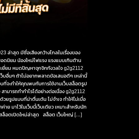
3 ล่าสุด มีชื่อเสียงกว้างไกลในเรื่องของ
บยอดนิยม น้องใหม่ไฟแรง แรงแบบเกินต้าน
ั้นเยี่ยม หมดปัญหาจุกจิกกังวลใจ g2g2112
ว็บอื่นๆ ถ้าไม่อยากพลาดข้อเสนอดีๆ เหล่านี้
็บที่จะทำให้คุณพบกับการใช้งานเว็บสล็อตรูป
ริง สามารถทำกำไรได้อย่างต่อเนื่อง g2g2112
้วยรูปแบบที่น่าตื่นเต้น ไม่จำเจ ทำให้ไม่เบื่อ
าย มาไว้ในเว็บนี้เว็บเดียว เหมาะสำหรับนัก
็บสล็อตเปิดใหม่ล่าสุด สล็อต เว็บใหญ่ […]