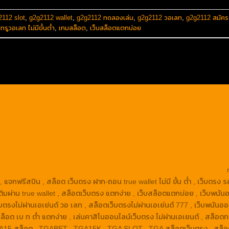
2112 slot
,
g2g2112 wallet
,
g2g2112 ทดลองเล่น
,
g2g2112 วอเลท
,
g2g2112 สมัคร
ทรูวอเลท ไม่มีขั้นต่ำ
,
เกมสล็อต
,
เว็บสล็อตแตกบ่อย
tps://rico689.com
https://g2g-cash.org
https://g2g-cash.co
https://pg15k
s://pg15k.me
https://pg15k.xyz
https://pg15k.co
https://tga1168.com/
htt
ttps://678xbet.co
https://ans-allstars.com/
https://rico168.net/
https://ri
lot.net
https://reborn789.me/
https://jazz55.net/
https://walletslottrue.co
o/
https://jazz-55.com/
https://jazz-55.net/
https://jazz55.co/
https://g2g
https://g2gbetwallet.co/
https://tga689.com
https://tga689.me/
https://t
true-walletslot.net/
https://true-walletslot.com/
https://slot-freecredit.top/
r
จกฟรีสปิน , สล็อต เว็บตรง ฝาก-ถอน true wallet ไม่มี ขั้น ต่ํา , เว็บตรง รอง
น์ เติมผ่าน true wallet , สล็อตเว็บตรง แตกง่าย , เว็บสล็อตแตกบ่อย , เว็บ
ตรงไม่ผ่านเอเย่นต์ วอ เลท , สล็อตเว็บตรงไม่ผ่านเอเย่นต์ 777 , เว็บพนันออ
 , สล็อต เบ ท ต่ำ แตกง่าย , เล่นคาสิโนออนไลน์เว็บตรง ไม่ผ่านเอเยนต์ , สล็อต
A15 สล็อต , TGABET , TGA15K , TGA SLOT , TGA สล็อตเว็บตรง , สล็อต TG