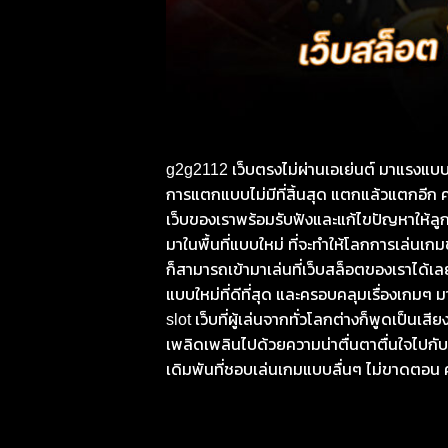
g2g2112 เว็บตรงไม่ผ่านเอเย่นต์ มาแรงแบบพุ
การแตกแบบไม่มีที่สิ้นสุด แตกแล้วแตกอีก 
เว็บของเราพร้อมรับฟังและแก้ไขปัญหาให้ลูก
มาในพื้นที่แบบใหม่ ที่จะทำให้โลกการเล่นเก
ก็สามารถเข้ามาเล่นที่เว็บสล็อตของเราได้เ
แบบใหม่ที่ดีที่สุด และครอบคลุมเรื่องเกมๆ 
slot เว็บที่ผู้เล่นจากทั่วโลกต่างก็พูดเป็นเสี
เพลิดเพลินไปด้วยความน่าตื่นตาตื่นใจไปกับ
เดิมพันที่ชอบเล่นเกมแบบลื่นๆ ไม่ขาดตอน คร