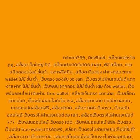
https://g2gbetvip888.com/
https://g2gbetwallet.com/
https://g2gbetwallet.net/
https://xn--82ca8bbo3nc4a9d.com/
https://g2gbetwallet.co/
https://tga689.com
https://tga689.me/
https://tgabet689.com
https://tgabet689.net/
https://tgabet689.co
https://walletslottrue.com/
https://wallet-slottrue.com/
https://true-walletslot.net/
https://true-walletslot.com/
https://slot-freecredit.top/
reborn789 , One5bet , สล็อตแตกง่าย
pg , สล็อต เว็บใหญ่ PG , สล็อตฝาก10รับ100ล่าสุด , พีจี สล็อต , ค่าย
สล็อตออนไลน์ ชั้นนำ , แจกฟรีสปิน , สล็อต เว็บตรง ฝาก-ถอน true
wallet ไม่มี ขั้น ต่ํา , เว็บตรง รองรับ วอ เลท , เว็บตรงไม่ผ่านเอเย่นต์ แตก
ง่าย ฝาก ไม่มี ขั้นต่ำ , เว็บพนัน ฝากถอน ไม่มี ขั้นต่ำ เติม ด้วย wallet , เว็บ
พนันออนไลน์ เติมผ่าน true wallet , สล็อตเว็บตรง แตกง่าย , เว็บสล็อต
แตกบ่อย , เว็บพนันออนไลน์เว็บตรง , สล็อตแตกง่าย ทุนน้อยวอเลท ,
ทดลองเล่นสล็อตฟรี , สล็อต888 , สล็อต 888 เว็บตรง , เว็บพนัน
ออนไลน์ เว็บตรงไม่ผ่านเอเย่นต์ วอ เลท , สล็อตเว็บตรงไม่ผ่านเอเย่นต์
777 , เว็บพนันออนไลน์ เว็บตรง 100 , เว็บพนันออนไลน์ 888 เว็บตรง ,
เว็บพนัน true wallet เครดิตฟรี , สล็อต เว็บตรงไม่ผ่านเอเย่นต์ไม่มีขั้นต่ำ
, สล็อต เบ ท ต่ำ แตกง่าย , เล่นคาสิโนออนไลน์เว็บตรง ไม่ผ่านเอเยนต์ ,