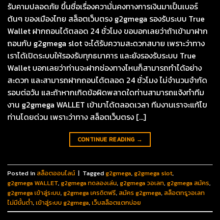
รับคามปลอดภัย ขึ้นชื่อเรื่องความั่นคงทางการเงินมาเป็นเบอร์
ต้นๆ ของเมืองไทย สล็อตเว็บตรง g2gmega รองรับระบบ True
Wallet ฝากถอนได้ตลอด 24 ชั่วโมง ขอบอกเลยว่าถ้าเข้ามาฝาก
ถอนกับ g2gmega slot จะได้รับความสะดวกสบาย เพราะว่าทาง
เราได้เปิดระบบให้รองรับทุกธนาคาร และยังรองรับระบบ True
Wallet บอกเลยว่าท่านจะฝากช่องทางไหนก็สามารถทำได้อย่าง
สะดวก และสามารถฝากถอนได้ตลอด 24 ชั่วโมง ไม่จำนวนจำกัด
รอบต่อวัน และถ้าหากเกิดข้อผิดพลาดใดท่านสามารถแจ้งทำทีม
งาน g2gmega WALLET เข้ามาได้ตลอดเวลา ทีมงานเราจะแก้ไข
ท่านโดยด่วน เพราะว่าทาง สล็อตเว็บตรง […]
CONTINUE READING
→
Posted in
สล็อตออนไลน์
|
Tagged
g2gmega
,
g2gmega slot
,
g2gmega WALLET
,
g2gmega ทดลองเล่น
,
g2gmega วอเลท
,
g2gmega สมัคร
,
g2gmega เข้าสู่ระบบ
,
g2gmega เครดิตฟรี
,
สมัคร g2gmega
,
สล็อตทรูวอเลท
ไม่มีขั้นต่ำ
,
เข้าสู่ระบบ g2gmega
,
เว็บสล็อตแตกบ่อย