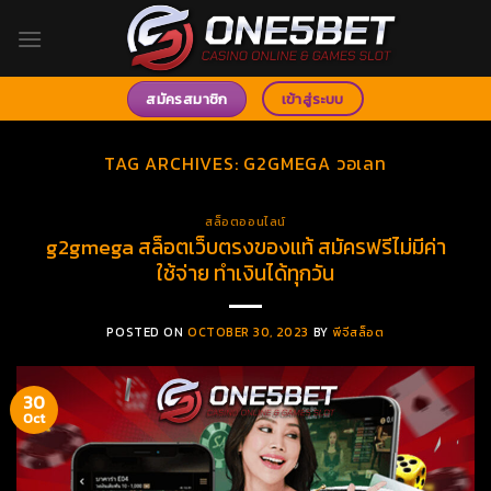
Skip
to
content
สมัครสมาชิก
เข้าสู่ระบบ
TAG ARCHIVES:
G2GMEGA วอเลท
สล็อตออนไลน์
g2gmega สล็อตเว็บตรงของแท้ สมัครฟรีไม่มีค่า
ใช้จ่าย ทำเงินได้ทุกวัน
POSTED ON
OCTOBER 30, 2023
BY
พีจีสล็อต
30
Oct