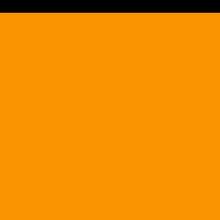
https://tga689z.com
https://tga689z.co
https://tga689z.xyz
https://rico689.com
https://g2g-cash.org
https://g2g-cash.co
https://pg15k.bet
https://pg15k.me
https://pg15k.xyz
https://pg15k.co
https://pg15k.net
https://pgbet15k.com
https://pg15k.bet
https://pg15k.me
https://pg15k.xyz
https://pg15k.co
https://tga1168.com/
https://tgabet.xyz/
http://tga789.com/
https://tga1168.net/
https://tga1168.top/
https://tga1168.life/
https://678xbet.net/
https://678xbet.co
https://ans-allstars.com/
https://rico168.net/
https://rico168.com/
https://one5bet.net/
https://one5bet.co/
https://tga199.com/
https://reborn789.net/
https://true-
walletslot.net
https://reborn789.me/
https://jazz55.net/
https://walletslottrue.com
https://true-walletslot.net
https://slot-freecredit.top
https://true-walletslot.com
https://jazz55.top/
https://jazz-55.co/
https://jazz-55.com/
https://jazz-55.net/
https://jazz55.co/
https://g2gbetvip888.com/
https://g2gbetwallet.com/
https://g2gbetwallet.net/
https://xn--82ca8bbo3nc4a9d.com/