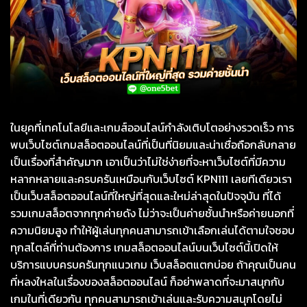
ในยุคที่เทคโนโลยีและเกมส์ออนไลน์กำลังเติบโตอย่างรวดเร็ว การ
พบเว็บไซต์เกมสล็อตออนไลน์ที่เป็นที่นิยมและน่าเชื่อถือกลับกลาย
เป็นเรื่องที่สำคัญมาก เอาเป็นว่าไม่ใช่ง่ายที่จะหาเว็บไซต์ที่มีความ
หลากหลายและครบครันเหมือนกับเว็บไซต์ KPN111 เลยทีเดียวเรา
เป็นเว็บสล็อตออนไลน์ที่ใหญ่ที่สุดและใหม่ล่าสุดในปัจจุบัน ที่ได้
รวมเกมสล็อตจากทุกค่ายดัง ไม่ว่าจะเป็นค่ายชั้นนำหรือค่ายนอกที่
ความนิยมสูง ทำให้ผู้เล่นทุกคนสามารถเข้าเลือกเล่นได้ตามใจชอบ
ทุกสไตล์ที่ท่านต้องการ เกมสล็อตออนไลน์บนเว็บไซต์นี้เปิดให้
บริการแบบครบครันทุกแนวเกม เว็บสล็อตแตกบ่อย ถ้าคุณเป็นคน
ที่หลงใหลในเรื่องของสล็อตออนไลน์ ก็อย่าพลาดที่จะมาสนุกกับ
เกมในที่เดียวกัน ทุกคนสามารถเข้าเล่นและรับความสนุกโดยไม่