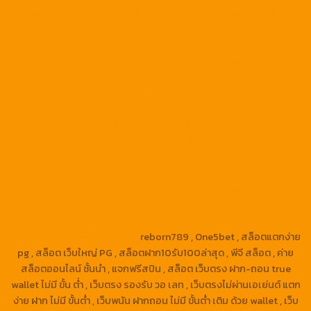
https://rico168.com/
https://one5bet.net/
https://one5bet.co/
https://tga199.com/
https://reborn789.net/
https://true-
walletslot.net
https://reborn789.me/
https://jazz55.net/
https://walletslottrue.com
https://true-walletslot.net
https://slot-freecredit.top
https://true-walletslot.com
https://jazz55.top/
https://jazz-55.co/
https://jazz-55.com/
https://jazz-55.net/
https://jazz55.co/
https://g2gbetvip888.com/
https://g2gbetwallet.com/
https://g2gbetwallet.net/
https://xn--82ca8bbo3nc4a9d.com/
https://g2gbetwallet.co/
https://tga689.com
https://tga689.me/
https://tgabet689.com
https://tgabet689.net/
https://tgabet689.co
https://walletslottrue.com/
https://wallet-slottrue.com/
https://true-walletslot.net/
https://true-walletslot.com/
https://slot-freecredit.top/
reborn789 , One5bet , สล็อตแตกง่าย
pg , สล็อต เว็บใหญ่ PG , สล็อตฝาก10รับ100ล่าสุด , พีจี สล็อต , ค่าย
สล็อตออนไลน์ ชั้นนำ , แจกฟรีสปิน , สล็อต เว็บตรง ฝาก-ถอน true
wallet ไม่มี ขั้น ต่ํา , เว็บตรง รองรับ วอ เลท , เว็บตรงไม่ผ่านเอเย่นต์ แตก
ง่าย ฝาก ไม่มี ขั้นต่ำ , เว็บพนัน ฝากถอน ไม่มี ขั้นต่ำ เติม ด้วย wallet , เว็บ