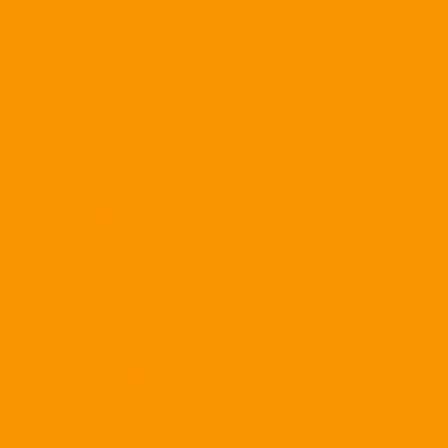
https://rico689.com
https://g2g-cash.org
https://g2g-cash.co
https://pg15k.bet
https://pg15k.me
https://pg15k.xyz
https://pg15k.co
https://pg15k.net
https://pgbet15k.com
https://pg15k.bet
https://pg15k.me
https://pg15k.xyz
https://pg15k.co
https://tga1168.com/
https://tgabet.xyz/
http://tga789.com/
https://tga1168.net/
https://tga1168.top/
https://tga1168.life/
https://678xbet.net/
https://678xbet.co
https://ans-allstars.com/
https://rico168.net/
https://rico168.com/
https://one5bet.net/
https://one5bet.co/
https://tga199.com/
https://reborn789.net/
https://true-
walletslot.net
https://reborn789.me/
https://jazz55.net/
https://walletslottrue.com
https://true-walletslot.net
https://slot-freecredit.top
https://true-walletslot.com
https://jazz55.top/
https://jazz-55.co/
https://jazz-55.com/
https://jazz-55.net/
https://jazz55.co/
https://g2gbetvip888.com/
https://g2gbetwallet.com/
https://g2gbetwallet.net/
https://xn--82ca8bbo3nc4a9d.com/
https://g2gbetwallet.co/
https://tga689.com
https://tga689.me/
https://tgabet689.com
https://tgabet689.net/
https://tgabet689.co