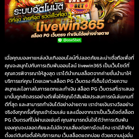
เมื่อคุณมองหาแหล่งบันเทิงออนไลน์ที่ปลอดภัยและน่าเชื่อถือเพื่อที่
คุณจะสนุกไปกับการเดิมพันออนไลน์ livewin365 เป็นเว็บไซต์ที่
คุณควรพิจารณาให้สูงสุด เราได้นำเกมสล็อตจากค่ายชั้นนำมาให้
บริการแก่คุณ โดยเฉพาะสล็อต PG เว็บตรง ที่เต็มไปด้วยความ
สนุกและโอกาสในการแตกและทำเงิน สล็อต PG เว็บตรงที่เราเสนอ
มานั้นถูกคัดสรรอย่างดีเพื่อให้คุณได้สัมผัสประสบการณ์เล่นเกมที่
ดีที่สุด และสามารถทำเงินได้อย่างง่ายดาย เราจ่ายเงินรางวัลอย่าง
จริงจังทุกครั้งที่คุณเข้าร่วมเล่น และเนื่องจากเราเป็นเว็บไซต์สล็อต
PG เว็บตรงที่ไม่ผ่านเอเย่นต์ คุณสามารถมั่นใจได้ว่าการเดิมพัน
ของคุณจะปลอดภัยและไม่มีความเสี่ยงต่อการโดนโกง เรามีสำคัญ
ตั้งแต่ต้นก่อตั้งให้บริการเกม เว็บสล็อตแตกบ่อย ด้วยความมุ่งมั่น