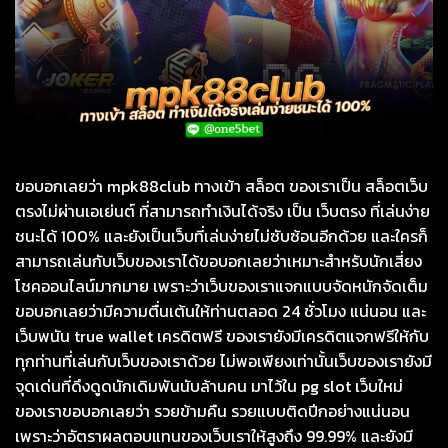
ขอบอกเลยว่า mpk88club ทางเข้า สล็อต ของเราเป็น สล็อตเว็บ
ตรงไม่ผ่านเอเย่นต์ ที่สามารถทำเงินได้จริง เป็น เว็บตรง ที่เล่นง่าย
ชนะได้ 100% และยังเป็นเว็บที่เล่นง่ายไม่ซับซ้อนอีกด้วย และใครก็
สามารถเล่นกับเว็บของเราได้ขอบอกเลยว่าเหมาะสำหรับนักเสี่ยง
โชคออนไลน์มากมาย เพราะว่าเว็บของเราแจกแบบจัดหนักจัดเต็ม
ขอบอกเลยว่ามีความตื่นเต้นให้ท่านตลอด 24 ชั่วโมง แน่นอน และ
เว็บพนัน true wallet เครดิตฟรี ของเรายังมีเครดิตแจกฟรีให้กับ
ทุกท่านที่เล่นกับเว็บของเราด้วย ไม่พอเพียงเท่านั้นเว็บของเรายังมี
จุดเด่นที่ดึงดูดนักเดิมพันนับล้านคน มาไว้ใน pg slot เว็บใหม่
ของเราขอบอกเลยว่า รวยข้ามคืน รวยแบบติดปีกอย่างแน่นอน
เพราะว่าอัตราผลตอบแทนของเว็บเราให้สูงถึง 99.99% และยังมี