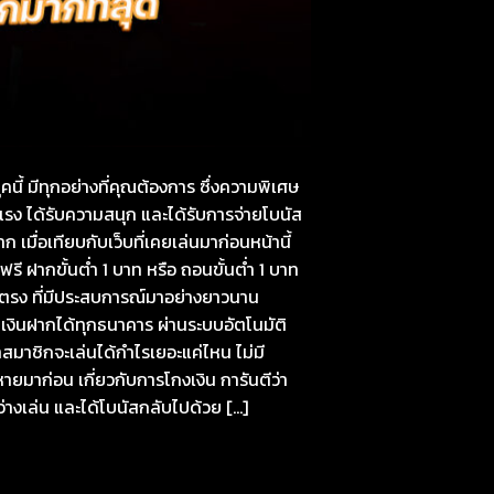
นี้ มีทุกอย่างที่คุณต้องการ ซึ่งความพิเศษ
มาแรง ได้รับความสนุก และได้รับการจ่ายโบนัส
ก เมื่อเทียบกับเว็บที่เคยเล่นมาก่อนหน้านี้
ฟรี ฝากขั้นต่ำ 1 บาท หรือ ถอนขั้นต่ำ 1 บาท
ตรง ที่มีประสบการณ์มาอย่างยาวนาน
นเงินฝากได้ทุกธนาคาร ผ่านระบบอัตโนมัติ
าสมาชิกจะเล่นได้กำไรเยอะแค่ไหน ไม่มี
ยหายมาก่อน เกี่ยวกับการโกงเงิน การันตีว่า
ว่างเล่น และได้โบนัสกลับไปด้วย […]