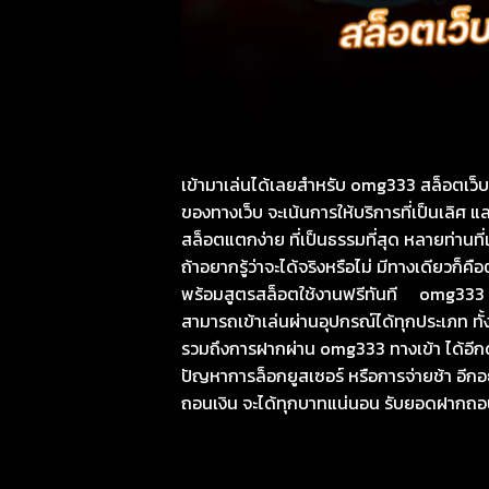
เข้ามาเล่นได้เลยสำหรับ omg333 สล็อตเว็บใหม
ของทางเว็บ จะเน้นการให้บริการที่เป็นเลิศ แ
สล็อตแตกง่าย ที่เป็นธรรมที่สุด หลายท่านที่เ
ถ้าอยากรู้ว่าจะได้จริงหรือไม่ มีทางเดียวก็
พร้อมสูตรสล็อตใช้งานฟรีทันที omg333 เล
สามารถเข้าเล่นผ่านอุปกรณ์ได้ทุกประเภท ทั
รวมถึงการฝากผ่าน omg333 ทางเข้า ได้อีกด้ว
ปัญหาการล็อกยูสเซอร์ หรือการจ่ายช้า อีกอย่า
ถอนเงิน จะได้ทุกบาทแน่นอน รับยอดฝากถอนภาย