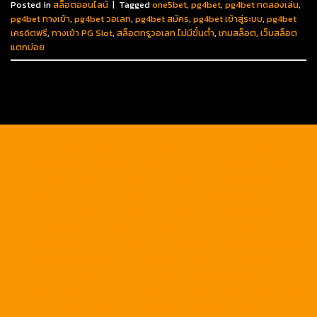
Posted in
สล็อตออนไลน์
|
Tagged
one5bet
,
pg4bet
,
pg4bet ทดลองเล่น
,
pg4bet ทางเข้า
,
pg4bet วอเลท
,
pg4bet สมัคร
,
pg4bet เข้าสู่ระบบ
,
pg4bet
เครดิตฟรี
,
ทางเข้า PG Slot
,
สล็อตทรูวอเลท ไม่มีขั้นต่ำ
,
เกมสล็อต
,
เว็บสล็อต
แตกบ่อย
https://tga689z.com
https://tga689z.co
https://tga689z.xyz
https://rico689.com
https://g2g-cash.org
https://g2g-cash.co
https://pg15k.bet
https://pg15k.me
https://pg15k.xyz
https://pg15k.co
https://pg15k.net
https://pgbet15k.com
https://pg15k.bet
https://pg15k.me
https://pg15k.xyz
https://pg15k.co
https://tga1168.com/
https://tgabet.xyz/
http://tga789.com/
https://tga1168.net/
https://tga1168.top/
https://tga1168.life/
https://678xbet.net/
https://678xbet.co
https://ans-allstars.com/
https://rico168.net/
https://rico168.com/
https://one5bet.net/
https://one5bet.co/
https://tga199.com/
https://reborn789.net/
https://true-