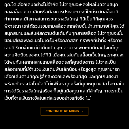
คุณได้เลือกเล่นอย่างไม่จำกัด ไม่ว่าคุณจะหลงใหลในความสนุก
ของสล็อตคลาสสิกหรือต้องการประสบการณ์ใหม่ๆ กับสล็อตที่
ท้าทายและมีโอกาสในการชนะรางวัลใหญ่ ที่นี่เป็นที่ที่คุณควร
พิจารณา เราได้รวบรวมเกมสล็อตจากค่ายชั้นนำมากมายให้คุณได้
สนุกสนานและสัมผัสความตื่นเต้นกับทุกสายสล็อต ไม่ว่าคุณจะชื่น
ชอบเสียงเพลงแนวโมเดิร์นหรือคลาสสิก กราฟิกที่น่าทึ่ง หรือการ
เล่นที่เรียบง่ายแต่น่าตื่นเต้น คุณสามารถพบเกมที่ตอบโจทย์ทุก
ความคิดถึงของคุณได้ที่นี่ เมื่อคุณเล่นกับสล็อตเว็บใหญ่เราคุณจะ
ได้พบกับหลากหลายเกมสล็อตตรงที่คุณต้องการ ไม่ว่าจะเป็น
สล็อตเกมที่มีจำนวนเงินเดิมพันเล็กน้อยหรือสูงสุด คุณสามารถ
เลือกเล่นตามที่คุณรู้สึกสะดวกและพร้อมที่สุด และทุกเกมยังมา
พร้อมกับรางวัลโบนัสที่ไม่แพ้ใคร ทุกครั้งที่คุณหมุนวงล้อ โอกาสใน
การได้รับรางวัลใหญ่จริงๆ ก็อยู่ในมือคุณ และที่สำคัญ ทางเราเป็น
เว็บที่จ่ายเงินรางวัลในแต่ละรอบอย่างแท้จริง […]
CONTINUE READING
→