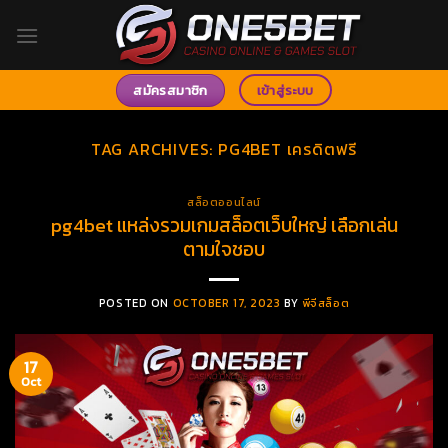
Skip
to
content
สมัครสมาชิก
เข้าสู่ระบบ
TAG ARCHIVES:
PG4BET เครดิตฟรี
สล็อตออนไลน์
pg4bet แหล่งรวมเกมสล็อตเว็บใหญ่ เลือกเล่น
ตามใจชอบ
POSTED ON
OCTOBER 17, 2023
BY
พีจีสล็อต
17
Oct