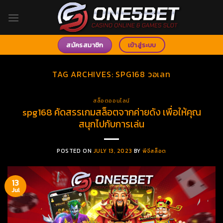
Skip
to
content
สมัครสมาชิก
เข้าสู่ระบบ
TAG ARCHIVES:
SPG168 วอเลท
สล็อตออนไลน์
spg168 คัดสรรเกมสล็อตจากค่ายดัง เพื่อให้คุณ
สนุกไปกับการเล่น
POSTED ON
JULY 13, 2023
BY
พีจีสล็อต
13
Jul