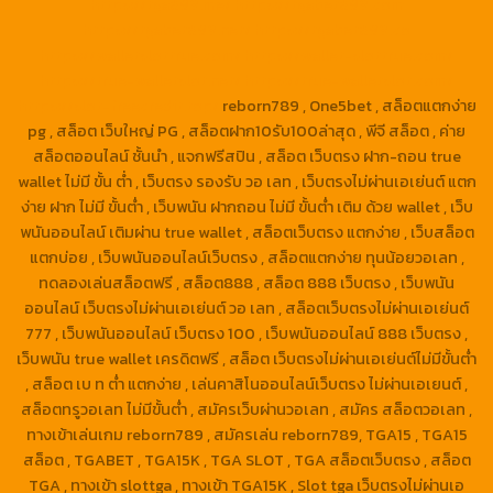
https://tga689.me/
https://tgabet689.com
https://tgabet689.net/
https://tgabet689.co
https://walletslottrue.com/
https://wallet-slottrue.com/
https://true-walletslot.net/
https://true-walletslot.com/
https://slot-freecredit.top/
reborn789 , One5bet , สล็อตแตกง่าย
pg , สล็อต เว็บใหญ่ PG , สล็อตฝาก10รับ100ล่าสุด , พีจี สล็อต , ค่าย
สล็อตออนไลน์ ชั้นนำ , แจกฟรีสปิน , สล็อต เว็บตรง ฝาก-ถอน true
wallet ไม่มี ขั้น ต่ํา , เว็บตรง รองรับ วอ เลท , เว็บตรงไม่ผ่านเอเย่นต์ แตก
ง่าย ฝาก ไม่มี ขั้นต่ำ , เว็บพนัน ฝากถอน ไม่มี ขั้นต่ำ เติม ด้วย wallet , เว็บ
พนันออนไลน์ เติมผ่าน true wallet , สล็อตเว็บตรง แตกง่าย , เว็บสล็อต
แตกบ่อย , เว็บพนันออนไลน์เว็บตรง , สล็อตแตกง่าย ทุนน้อยวอเลท ,
ทดลองเล่นสล็อตฟรี , สล็อต888 , สล็อต 888 เว็บตรง , เว็บพนัน
ออนไลน์ เว็บตรงไม่ผ่านเอเย่นต์ วอ เลท , สล็อตเว็บตรงไม่ผ่านเอเย่นต์
777 , เว็บพนันออนไลน์ เว็บตรง 100 , เว็บพนันออนไลน์ 888 เว็บตรง ,
เว็บพนัน true wallet เครดิตฟรี , สล็อต เว็บตรงไม่ผ่านเอเย่นต์ไม่มีขั้นต่ำ
, สล็อต เบ ท ต่ำ แตกง่าย , เล่นคาสิโนออนไลน์เว็บตรง ไม่ผ่านเอเยนต์ ,
สล็อตทรูวอเลท ไม่มีขั้นต่ำ , สมัครเว็บผ่านวอเลท , สมัคร สล็อตวอเลท ,
ทางเข้าเล่นเกม reborn789 , สมัครเล่น reborn789, TGA15 , TGA15
สล็อต , TGABET , TGA15K , TGA SLOT , TGA สล็อตเว็บตรง , สล็อต
TGA , ทางเข้า slottga , ทางเข้า TGA15K , Slot tga เว็บตรงไม่ผ่านเอ