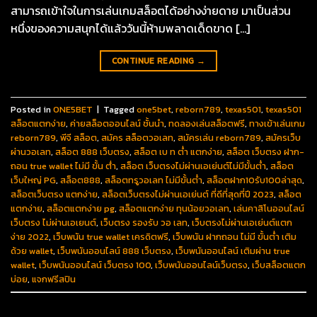
สามารถเข้าใจในการเล่นเกมสล็อตได้อย่างง่ายดาย มาเป็นส่วน
หนึ่งของความสนุกได้แล้ววันนี้ห้ามพลาดเด็ดขาด […]
CONTINUE READING
→
Posted in
ONE5BET
|
Tagged
one5bet
,
reborn789
,
texas501
,
texas501
สล็อตแตกง่าย
,
ค่ายสล็อตออนไลน์ ชั้นนำ
,
ทดลองเล่นสล็อตฟรี
,
ทางเข้าเล่นเกม
reborn789
,
พีจี สล็อต
,
สมัคร สล็อตวอเลท
,
สมัครเล่น reborn789
,
สมัครเว็บ
ผ่านวอเลท
,
สล็อต 888 เว็บตรง
,
สล็อต เบ ท ต่ำ แตกง่าย
,
สล็อต เว็บตรง ฝาก-
ถอน true wallet ไม่มี ขั้น ต่ํา
,
สล็อต เว็บตรงไม่ผ่านเอเย่นต์ไม่มีขั้นต่ำ
,
สล็อต
เว็บใหญ่ PG
,
สล็อต888
,
สล็อตทรูวอเลท ไม่มีขั้นต่ำ
,
สล็อตฝาก10รับ100ล่าสุด
,
สล็อตเว็บตรง แตกง่าย
,
สล็อตเว็บตรงไม่ผ่านเอเย่นต์ ที่ดีที่สุดที่ปี 2023
,
สล็อต
แตกง่าย
,
สล็อตแตกง่าย pg
,
สล็อตแตกง่าย ทุนน้อยวอเลท
,
เล่นคาสิโนออนไลน์
เว็บตรง ไม่ผ่านเอเยนต์
,
เว็บตรง รองรับ วอ เลท
,
เว็บตรงไม่ผ่านเอเย่นต์แตก
ง่าย 2022
,
เว็บพนัน true wallet เครดิตฟรี
,
เว็บพนัน ฝากถอน ไม่มี ขั้นต่ำ เติม
ด้วย wallet
,
เว็บพนันออนไลน์ 888 เว็บตรง
,
เว็บพนันออนไลน์ เติมผ่าน true
wallet
,
เว็บพนันออนไลน์ เว็บตรง 100
,
เว็บพนันออนไลน์เว็บตรง
,
เว็บสล็อตแตก
บ่อย
,
แจกฟรีสปิน