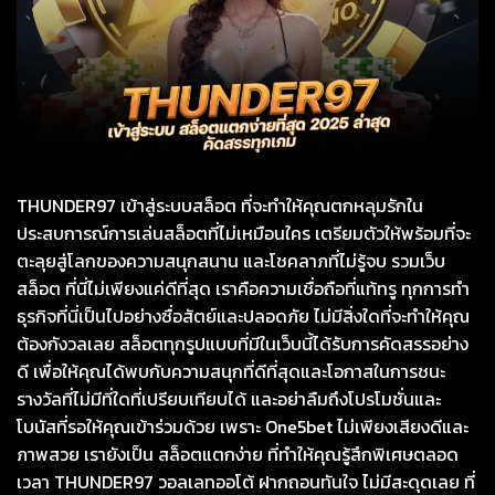
THUNDER97 เข้าสู่ระบบสล็อต ที่จะทำให้คุณตกหลุมรักใน
ประสบการณ์การเล่นสล็อตที่ไม่เหมือนใคร เตรียมตัวให้พร้อมที่จะ
ตะลุยสู่โลกของความสนุกสนาน และโชคลาภที่ไม่รู้จบ รวมเว็บ
สล็อต ที่นี่ไม่เพียงแค่ดีที่สุด เราคือความเชื่อถือที่แท้ทรู ทุกการทำ
ธุรกิจที่นี่เป็นไปอย่างซื่อสัตย์และปลอดภัย ไม่มีสิ่งใดที่จะทำให้คุณ
ต้องกังวลเลย สล็อตทุกรูปแบบที่มีในเว็บนี้ได้รับการคัดสรรอย่าง
ดี เพื่อให้คุณได้พบกับความสนุกที่ดีที่สุดและโอกาสในการชนะ
รางวัลที่ไม่มีที่ใดที่เปรียบเทียบได้ และอย่าลืมถึงโปรโมชั่นและ
โบนัสที่รอให้คุณเข้าร่วมด้วย เพราะ One5bet ไม่เพียงเสียงดีและ
ภาพสวย เรายังเป็น สล็อตแตกง่าย ที่ทำให้คุณรู้สึกพิเศษตลอด
เวลา THUNDER97 วอลเลทออโต้ ฝากถอนทันใจ ไม่มีสะดุดเลย ที่