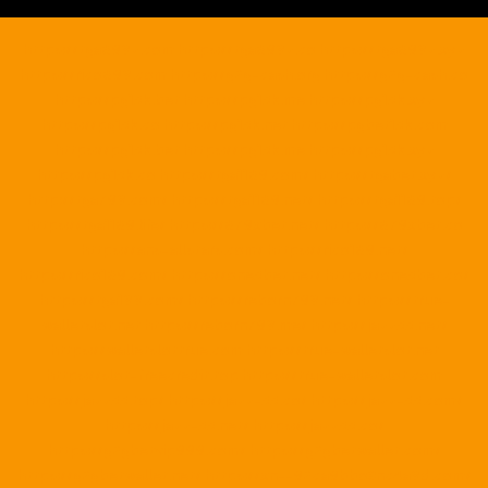
https://tga689z.com
https://tga689z.co
https://tga689z.xyz
https://rico689.com
https://g2g-cash.org
https://g2g-cash.co
https://pg15k.bet
https://pg15k.me
https://pg15k.xyz
https://pg15k.co
https://pg15k.net
https://pgbet15k.com
https://pg15k.bet
https://pg15k.me
https://pg15k.xyz
https://pg15k.co
https://tga1168.com/
https://tgabet.xyz/
http://tga789.com/
https://tga1168.net/
https://tga1168.top/
https://tga1168.life/
https://678xbet.net/
https://678xbet.co
https://ans-allstars.com/
https://rico168.net/
https://rico168.com/
https://one5bet.net/
https://one5bet.co/
https://tga199.com/
https://reborn789.net/
https://true-
walletslot.net
https://reborn789.me/
https://jazz55.net/
https://walletslottrue.com
https://true-walletslot.net
https://slot-freecredit.top
https://true-walletslot.com
https://jazz55.top/
https://jazz-55.co/
https://jazz-55.com/
https://jazz-55.net/
https://jazz55.co/
https://g2gbetvip888.com/
https://g2gbetwallet.com/
https://g2gbetwallet.net/
https://xn--82ca8bbo3nc4a9d.com/