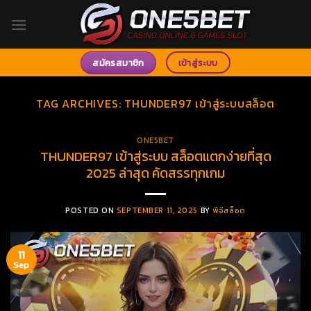
Skip
to
content
สมัครสมาชิก
เข้าสู่ระบบ
TAG ARCHIVES:
THUNDER97 เข้าสู่ระบบสล็อต
ONE5BET
THUNDER97 เข้าสู่ระบบ สล็อตแตกง่ายที่สุด
2025 ล่าสุด คัดสรรทุกเกม
POSTED ON
SEPTEMBER 11, 2025
BY
พีจีสล็อต
11
Sep