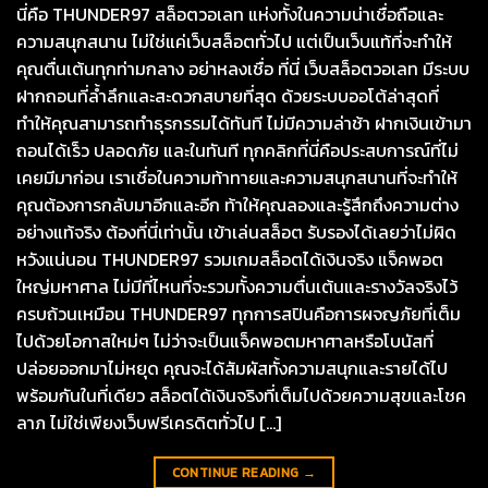
นี่คือ THUNDER97 สล็อตวอเลท แห่งทั้งในความน่าเชื่อถือและ
ความสนุกสนาน ไม่ใช่แค่เว็บสล็อตทั่วไป แต่เป็นเว็บแท้ที่จะทำให้
คุณตื่นเต้นทุกท่ามกลาง อย่าหลงเชื่อ ที่นี่ เว็บสล็อตวอเลท มีระบบ
ฝากถอนที่ล้ำลึกและสะดวกสบายที่สุด ด้วยระบบออโต้ล่าสุดที่
ทำให้คุณสามารถทำธุรกรรมได้ทันที ไม่มีความล่าช้า ฝากเงินเข้ามา
ถอนได้เร็ว ปลอดภัย และในทันที ทุกคลิกที่นี่คือประสบการณ์ที่ไม่
เคยมีมาก่อน เราเชื่อในความท้าทายและความสนุกสนานที่จะทำให้
คุณต้องการกลับมาอีกและอีก ท้าให้คุณลองและรู้สึกถึงความต่าง
อย่างแท้จริง ต้องที่นี่เท่านั้น เข้าเล่นสล็อต รับรองได้เลยว่าไม่ผิด
หวังแน่นอน THUNDER97 รวมเกมสล็อตได้เงินจริง แจ็คพอต
ใหญ่มหาศาล ไม่มีที่ไหนที่จะรวมทั้งความตื่นเต้นและรางวัลจริงไว้
ครบถ้วนเหมือน THUNDER97 ทุกการสปินคือการผจญภัยที่เต็ม
ไปด้วยโอกาสใหม่ๆ ไม่ว่าจะเป็นแจ็คพอตมหาศาลหรือโบนัสที่
ปล่อยออกมาไม่หยุด คุณจะได้สัมผัสทั้งความสนุกและรายได้ไป
พร้อมกันในที่เดียว สล็อตได้เงินจริงที่เต็มไปด้วยความสุขและโชค
ลาภ ไม่ใช่เพียงเว็บฟรีเครดิตทั่วไป […]
CONTINUE READING
→