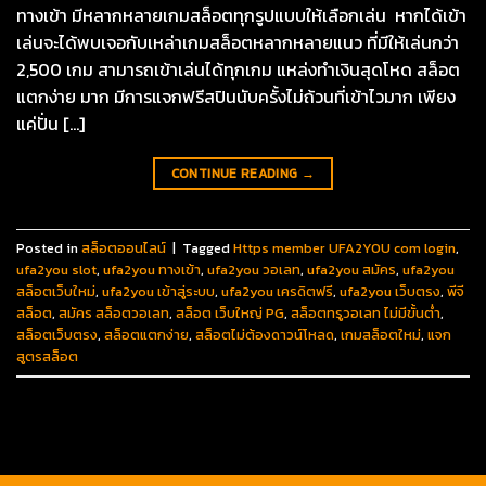
ทางเข้า มีหลากหลายเกมสล็อตทุกรูปแบบให้เลือกเล่น หากได้เข้า
เล่นจะได้พบเจอกับเหล่าเกมสล็อตหลากหลายแนว ที่มีให้เล่นกว่า
2,500 เกม สามารถเข้าเล่นได้ทุกเกม แหล่งทำเงินสุดโหด สล็อต
แตกง่าย มาก มีการแจกฟรีสปินนับครั้งไม่ถ้วนที่เข้าไวมาก เพียง
แค่ปั่น […]
CONTINUE READING
→
Posted in
สล็อตออนไลน์
|
Tagged
Https member UFA2YOU com login
,
ufa2you slot
,
ufa2you ทางเข้า
,
ufa2you วอเลท
,
ufa2you สมัคร
,
ufa2you
สล็อตเว็บใหม่
,
ufa2you เข้าสู่ระบบ
,
ufa2you เครดิตฟรี
,
ufa2you เว็บตรง
,
พีจี
สล็อต
,
สมัคร สล็อตวอเลท
,
สล็อต เว็บใหญ่ PG
,
สล็อตทรูวอเลท ไม่มีขั้นต่ำ
,
สล็อตเว็บตรง
,
สล็อตแตกง่าย
,
สล็อตไม่ต้องดาวน์โหลด
,
เกมสล็อตใหม่
,
แจก
สูตรสล็อต