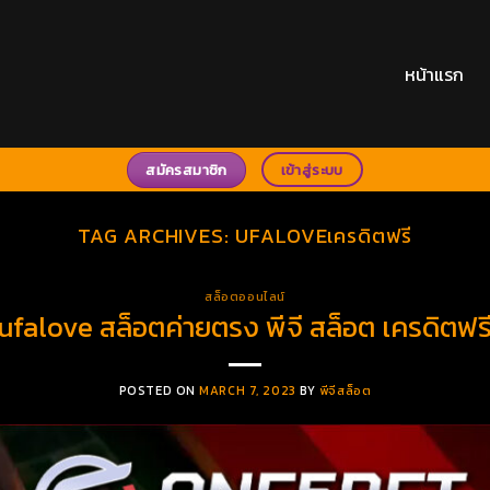
หน้าแรก
สมัครสมาชิก
เข้าสู่ระบบ
TAG ARCHIVES:
UFALOVEเครดิตฟรี
สล็อตออนไลน์
ufalove สล็อตค่ายตรง พีจี สล็อต เครดิตฟร
POSTED ON
MARCH 7, 2023
BY
พีจีสล็อต