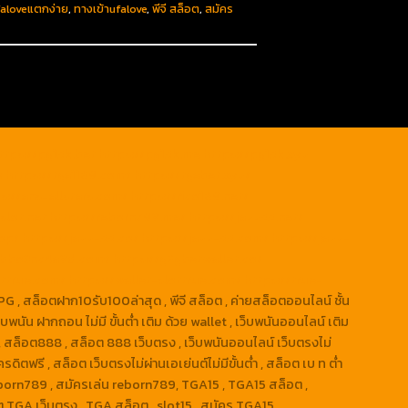
faloveแตกง่าย
,
ทางเข้าufalove
,
พีจี สล็อต
,
สมัคร
ttps://pg15k.bet
https://pg15k.me
https://pg15k.xyz
o
https://tga1168.com/
https://tgabet.xyz/
s://ans-allstars.com/
https://rico168.net/
slot.net
https://reborn789.me/
https://jazz55.net/
top/
https://jazz-55.co/
https://jazz-55.com/
https://jazz-
8bbo3nc4a9d.com/
https://g2gbetwallet.co/
ottrue.com/
https://wallet-slottrue.com/
https://true-
 , สล็อตฝาก10รับ100ล่าสุด , พีจี สล็อต , ค่ายสล็อตออนไลน์ ชั้น
ว็บพนัน ฝากถอน ไม่มี ขั้นต่ำ เติม ด้วย wallet , เว็บพนันออนไลน์ เติม
, สล็อต888 , สล็อต 888 เว็บตรง , เว็บพนันออนไลน์ เว็บตรงไม่
ิตฟรี , สล็อต เว็บตรงไม่ผ่านเอเย่นต์ไม่มีขั้นต่ำ , สล็อต เบ ท ต่ำ
 reborn789 , สมัครเล่น reborn789, TGA15 , TGA15 สล็อต ,
 TGA เว็บตรง , TGA สล็อต , slot15 , สมัคร TGA15 ,