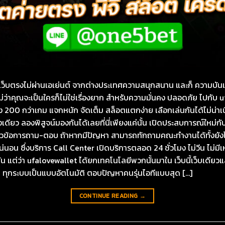
ว็บตรงไม่ผ่านเอเย่นต์ จากต่างประเทศความสนุกสนาน และก็ ความบันเทิ
ม่ว่าคุณจะเป็นใครก็ไม่ใช่เรื่องยาก สำหรับความมั่นคง ปลอดภัย ไปกับ 
 200 กว่าเกม แจกหนัก จัดเต็ม สล็อตแตกง่าย เลือกเล่นกันได้ไม่น่าเบ
เดียว ลองพิสูจน์มองกันได้เลยที่นี่เพียงแค่นั้น เปิดประสบการณ์ใหม่กั
หัวข้อการถาม-ตอบ ถ้าหากมีปัญหา สามารถทักถามคณะทำงานได้ทั้งยังไล
่นอน ซึ่งบริการ Call Center เปิดบริการตลอด 24 ชั่วโมง ไม่วีน ไม่มีเ
ัน แต่ว่า ufalovewallet ได้ยกเทคโนโลยีพวกนั้นมาใน เว็บนี้เว็บเดียว
น ทุกระบบเป็นแบบอัตโนมัติ ตอบปัญหาคนรุ่นไอทีแบบสุด […]
CONTINUE READING
→