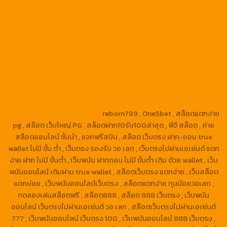
https://jazz55.top/
https://jazz-55.co/
https://jazz-55.com/
https://jazz-55.net/
https://jazz55.co/
https://g2gbetvip888.com/
https://g2gbetwallet.com/
https://g2gbetwallet.net/
https://xn--82ca8bbo3nc4a9d.com/
https://g2gbetwallet.co/
https://tga689.com
https://tga689.me/
https://tgabet689.com
https://tgabet689.net/
https://tgabet689.co
https://walletslottrue.com/
https://wallet-slottrue.com/
https://true-walletslot.net/
https://true-walletslot.com/
https://slot-freecredit.top/
reborn789 , One5bet , สล็อตแตกง่าย
pg , สล็อต เว็บใหญ่ PG , สล็อตฝาก10รับ100ล่าสุด , พีจี สล็อต , ค่าย
สล็อตออนไลน์ ชั้นนำ , แจกฟรีสปิน , สล็อต เว็บตรง ฝาก-ถอน true
wallet ไม่มี ขั้น ต่ํา , เว็บตรง รองรับ วอ เลท , เว็บตรงไม่ผ่านเอเย่นต์ แตก
ง่าย ฝาก ไม่มี ขั้นต่ำ , เว็บพนัน ฝากถอน ไม่มี ขั้นต่ำ เติม ด้วย wallet , เว็บ
พนันออนไลน์ เติมผ่าน true wallet , สล็อตเว็บตรง แตกง่าย , เว็บสล็อต
แตกบ่อย , เว็บพนันออนไลน์เว็บตรง , สล็อตแตกง่าย ทุนน้อยวอเลท ,
ทดลองเล่นสล็อตฟรี , สล็อต888 , สล็อต 888 เว็บตรง , เว็บพนัน
ออนไลน์ เว็บตรงไม่ผ่านเอเย่นต์ วอ เลท , สล็อตเว็บตรงไม่ผ่านเอเย่นต์
777 , เว็บพนันออนไลน์ เว็บตรง 100 , เว็บพนันออนไลน์ 888 เว็บตรง ,