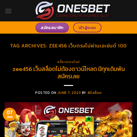
Skip
to
content
สมัครสมาชิก
เข้าสู่ระบบ
TAG ARCHIVES:
ZEE456 เว็บตรงไม่ผ่านเอเย่นต์ 100
สล็อตออนไลน์
zee456 เว็บสล็อตไม่ต้องดาวน์โหลด มีทุกเดิมพัน
สมัครเลย
POSTED ON
JUNE 7, 2023
BY
พีจีสล็อต
07
Jun