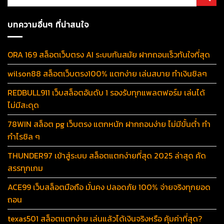
บทความอื่นๆ ที่น่าสนใจ
ORA 169 สล็อตเว็บตรง AI ระบบทันสมัย ฝากถอนเร็วทันใจที่สุด
wilson88 สล็อตเว็บตรง100% แตกง่าย เล่นสบาย ทำเงินชิลๆ
REDBULL911 เว็บสล็อตอันดับ 1 รองรับทุกแพลตฟอร์ม เล่นได้
ไม่มีสะดุด
78WIN สล็อต pg เว็บตรง แตกหนัก ฝากถอนง่าย ไม่มีขั้นต่ำ ทำ
กำไรชิล ๆ
THUNDER97 เข้าสู่ระบบ สล็อตแตกง่ายที่สุด 2025 ล่าสุด คัด
สรรทุกเกม
ACE99 เว็บสล็อตมือถือ มั่นคง ปลอดภัย 100% จ่ายจริงทุกยอด
ถอน
texas501 สล็อตแตกง่าย เล่นแล้วได้เงินจริงหรือ คุ้มค่าที่สุด?