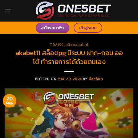
Skip
to
content
สมัครสมาชิก
เข้าสู่ระบบ
TGA199
,
สล็อตออนไลน์
akabet11 สล็อตpg มีระบบ ฝาก-ถอน ออ
โต้ ทำรายการได้ด้วยตนเอง
POSTED ON
MAY 20, 2024
BY
พีจีสล็อต
20
May