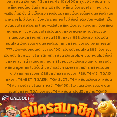
pg , สล็อต เว็บใหญ่ PG , สล็อตฝาก10รับ100ล่าสุด , พีจี สล็อต , ค่าย
สล็อตออนไลน์ ชั้นนำ , แจกฟรีสปิน , สล็อต เว็บตรง ฝาก-ถอน true
wallet ไม่มี ขั้น ต่ํา , เว็บตรง รองรับ วอ เลท , เว็บตรงไม่ผ่านเอเย่นต์ แตก
ง่าย ฝาก ไม่มี ขั้นต่ำ , เว็บพนัน ฝากถอน ไม่มี ขั้นต่ำ เติม ด้วย wallet , เว็บ
พนันออนไลน์ เติมผ่าน true wallet , สล็อตเว็บตรง แตกง่าย , เว็บสล็อต
แตกบ่อย , เว็บพนันออนไลน์เว็บตรง , สล็อตแตกง่าย ทุนน้อยวอเลท ,
ทดลองเล่นสล็อตฟรี , สล็อต888 , สล็อต 888 เว็บตรง , เว็บพนัน
ออนไลน์ เว็บตรงไม่ผ่านเอเย่นต์ วอ เลท , สล็อตเว็บตรงไม่ผ่านเอเย่นต์
777 , เว็บพนันออนไลน์ เว็บตรง 100 , เว็บพนันออนไลน์ 888 เว็บตรง ,
เว็บพนัน true wallet เครดิตฟรี , สล็อต เว็บตรงไม่ผ่านเอเย่นต์ไม่มีขั้นต่ำ
, สล็อต เบ ท ต่ำ แตกง่าย , เล่นคาสิโนออนไลน์เว็บตรง ไม่ผ่านเอเยนต์ ,
สล็อตทรูวอเลท ไม่มีขั้นต่ำ , สมัครเว็บผ่านวอเลท , สมัคร สล็อตวอเลท ,
ทางเข้าเล่นเกม reborn789 , สมัครเล่น reborn789, TGA15 , TGA15
สล็อต , TGABET , TGA15K , TGA SLOT , TGA สล็อตเว็บตรง , สล็อต
TGA , ทางเข้า slottga , ทางเข้า TGA15K , Slot tga เว็บตรงไม่ผ่านเอ
เยนต์ , สล็อต TGA เว็บตรง , TGA สล็อต , slot15 , สมัคร TGA15 ,
Copyright 2026 ©
One5bet