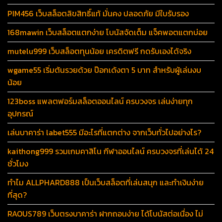
PIM456 เว็บสล็อตลิขสิทธิ์แท้ มั่นคง ปลอดภัย มีใบรับรอง
168mawin เว็บสล็อตแตกง่าย โบนัสจัดเต็ม แจ็คพอตแตกบ่อย
mutelu999 เว็บสล็อตทุนน้อย เครดิตฟรี กดรับเองได้จริง
wgame55 เริ่มต้นรวยด้วย ป๊อกเด้งตา 5 บาท สำหรับผู้เล่นงบ
น้อย
123boss แพลตฟอร์มสล็อตออนไลน์ ครบวงจร เล่นง่ายทุก
อุปกรณ์
เล่นบาคาร่า labet555 มีอะไรที่แตกต่าง จากเว็บทั่วไปอย่างไร?
kaithong999 รวมเกมคาสิโน กีฬาออนไลน์ ครบวงจรที่เล่นได้ 24
ชั่วโมง
ทำไม ALLPHARD888 เป็นเว็บสล็อตที่เล่นสนุก และทำเงินง่าย
ที่สุด?
RAOUS789 เว็บตรงบาคาร่า ฝากถอนง่าย ได้โบนัสต่อเนื่อง ไม่