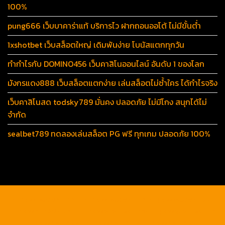
100%
pung666 เว็บบาคาร่าแท้ บริการไว ฝากถอนออโต้ ไม่มีขั้นต่ำ
1xshotbet เว็บสล็อตใหญ่ เดิมพันง่าย โบนัสแตกทุกวัน
ทำกำไรกับ DOMINO456 เว็บคาสิโนออนไลน์ อันดับ 1 ของโลก
มังกรแดง888 เว็บสล็อตแตกง่าย เล่นสล็อตไม่ซ้ำใคร ได้กำไรจริง
เว็บคาสิโนสด todsky789 มั่นคง ปลอดภัย ไม่มีโกง สนุกได้ไม่
จำกัด
sealbet789 ทดลองเล่นสล็อต PG ฟรี ทุกเกม ปลอดภัย 100%
https://tga689z.com
https://tga689z.co
https://tga689z.xyz
https://rico689.com
https://g2g-cash.org
https://g2g-cash.co
https://pg15k.bet
https://pg15k.me
https://pg15k.xyz