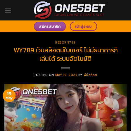
Skip
to
content
สมัครสมาชิก
เข้าสู่ระบบ
REBORN789
WY789 เว็บสล็อตมีใบเซอร์ ไม่มีธนาคารก็
เล่นได้ ระบบอัตโนมัติ
POSTED ON
MAY 19, 2025
BY
พีจีสล็อต
19
May