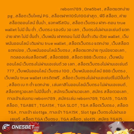
https://true-walletslot.net/
https://true-walletslot.com/
https://slot-freecredit.top/
reborn789 , One5bet , สล็อตแตกง่าย
pg , สล็อต เว็บใหญ่ PG , สล็อตฝาก10รับ100ล่าสุด , พีจี สล็อต , ค่าย
สล็อตออนไลน์ ชั้นนำ , แจกฟรีสปิน , สล็อต เว็บตรง ฝาก-ถอน true
wallet ไม่มี ขั้น ต่ํา , เว็บตรง รองรับ วอ เลท , เว็บตรงไม่ผ่านเอเย่นต์ แตก
ง่าย ฝาก ไม่มี ขั้นต่ำ , เว็บพนัน ฝากถอน ไม่มี ขั้นต่ำ เติม ด้วย wallet , เว็บ
พนันออนไลน์ เติมผ่าน true wallet , สล็อตเว็บตรง แตกง่าย , เว็บสล็อต
แตกบ่อย , เว็บพนันออนไลน์เว็บตรง , สล็อตแตกง่าย ทุนน้อยวอเลท ,
ทดลองเล่นสล็อตฟรี , สล็อต888 , สล็อต 888 เว็บตรง , เว็บพนัน
ออนไลน์ เว็บตรงไม่ผ่านเอเย่นต์ วอ เลท , สล็อตเว็บตรงไม่ผ่านเอเย่นต์
777 , เว็บพนันออนไลน์ เว็บตรง 100 , เว็บพนันออนไลน์ 888 เว็บตรง ,
เว็บพนัน true wallet เครดิตฟรี , สล็อต เว็บตรงไม่ผ่านเอเย่นต์ไม่มีขั้นต่ำ
, สล็อต เบ ท ต่ำ แตกง่าย , เล่นคาสิโนออนไลน์เว็บตรง ไม่ผ่านเอเยนต์ ,
สล็อตทรูวอเลท ไม่มีขั้นต่ำ , สมัครเว็บผ่านวอเลท , สมัคร สล็อตวอเลท ,
ทางเข้าเล่นเกม reborn789 , สมัครเล่น reborn789, TGA15 , TGA15
สล็อต , TGABET , TGA15K , TGA SLOT , TGA สล็อตเว็บตรง , สล็อต
TGA , ทางเข้า slottga , ทางเข้า TGA15K , Slot tga เว็บตรงไม่ผ่านเอ
เยนต์ , สล็อต TGA เว็บตรง , TGA สล็อต , slot15 , สมัคร TGA15 ,
Copyright 2026 ©
One5bet