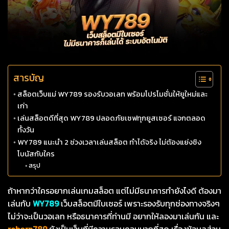
สารบัญ
สล็อตเว็บแม่ WY789 รองรับวอเลท พร้อมโปรโมชั่นให้ยูใหม่และ
เก่า
เล่นสล็อตดีที่สุด WY789 ปลอดภัยเซฟทุกยูสเซอร์ แจกตลอด
ทั้งวัน
WY789 แนะนำ 2 ช่วงเวลาเล่นสล็อต ทำได้จริง ไม่ต้องแย่งชิง
โบนัสกับใคร
สรุป
ถ้าหากว่าใครอยากเล่นเกมสล็อต แต่ไม่มีธนาคารทำยังไงดี ต้องมา
เล่นกับ
WY789
เว็บสล็อตมีใบเซอร์ เพราะรองรับทุกช่องทางจริงๆ
ไม่ว่าจะเป็นวอเลท หรือธนาคารที่ท่านมี อยากให้ลองมาเล่นกัน และ