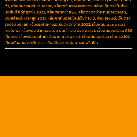
ต่ำ
,
สล็อตฝาก10รับ100ล่าสุด
,
สล็อตเว็บตรง แตกง่าย
,
สล็อตเว็บตรงไม่ผ่าน
เอเย่นต์ ที่ดีที่สุดที่ปี 2023
,
สล็อตแตกง่าย pg
,
สล็อตแตกง่าย ทุนน้อยวอเลท
,
เกมสล็อตใหม่ล่าสุด 2025
,
เล่นคาสิโนออนไลน์เว็บตรง ไม่ผ่านเอเยนต์
,
เว็บตรง
รองรับ วอ เลท
,
เว็บตรงไม่ผ่านเอเย่นต์แตกง่าย 2022
,
เว็บพนัน true wallet
เครดิตฟรี
,
เว็บพนัน ฝากถอน ไม่มี ขั้นต่ำ เติม ด้วย wallet
,
เว็บพนันออนไลน์ 888
เว็บตรง
,
เว็บพนันออนไลน์ เติมผ่าน true wallet
,
เว็บพนันออนไลน์ เว็บตรง 100
,
เว็บพนันออนไลน์เว็บตรง
,
เว็บสล็อตแตกบ่อย
,
แจกฟรีสปิน
https://tga689z.com
https://tga689z.co
https://tga689z.xyz
https://rico689.com
https://g2g-cash.org
https://g2g-cash.co
https://pg15k.bet
https://pg15k.me
https://pg15k.xyz
https://pg15k.co
https://pg15k.net
https://pgbet15k.com
https://pg15k.bet
https://pg15k.me
https://pg15k.xyz
https://pg15k.co
https://tga1168.com/
https://tgabet.xyz/
http://tga789.com/
https://tga1168.net/
https://tga1168.top/
https://tga1168.life/
https://678xbet.net/
https://678xbet.co